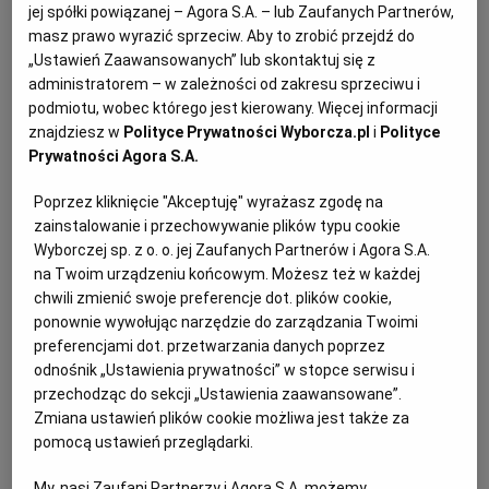
Kat: Przetargi
Miejscowość: Warszawa
jej spółki powiązanej – Agora S.A. – lub Zaufanych Partnerów,
masz prawo wyrazić sprzeciw. Aby to zrobić przejdź do
„Ustawień Zaawansowanych” lub skontaktuj się z
Sortuj wg daty: od najnowszej
administratorem – w zależności od zakresu sprzeciwu i
podmiotu, wobec którego jest kierowany. Więcej informacji
znajdziesz w
Polityce Prywatności Wyborcza.pl
i
Polityce
Ogłoszenie premium
Prywatności Agora S.A.
Poprzez kliknięcie "Akceptuję" wyrażasz zgodę na
Spółdzielnia Mieszkaniowa WOLA Administracja
zainstalowanie i przechowywanie plików typu cookie
Osiedla Bemowo IV ogłasza przetarg na wymianę
Wyborczej sp. z o. o. jej Zaufanych Partnerów i Agora S.A.
dźwigów
na Twoim urządzeniu końcowym. Możesz też w każdej
chwili zmienić swoje preferencje dot. plików cookie,
Ogłoszenie premium
Przetargi
ponownie wywołując narzędzie do zarządzania Twoimi
Przetargi na roboty budowlane
preferencjami dot. przetwarzania danych poprzez
Ogłoszenie aktualne od
2026-07-28
do
2026-08-24
odnośnik „Ustawienia prywatności” w stopce serwisu i
przechodząc do sekcji „Ustawienia zaawansowane”.
Zmiana ustawień plików cookie możliwa jest także za
pomocą ustawień przeglądarki.
Spółdzielnia Mieszkaniowo-Budowlana „JARY”
ogłasza przetargi nieograniczone na wykonanie
My, nasi Zaufani Partnerzy i Agora S.A. możemy