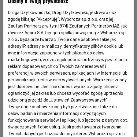
Dbamy o Twoją prywatność
Droga Użytkowniczko, Drogi Użytkowniku, jeśli wyrazisz
zgodę klikając "Akceptuję", Wyborcza sp. z o.o. oraz jej
Zaufani Partnerzy, w tym [
874
] Zaufanych Partnerów IAB, jak
również Agora S.A. będąca spółką powiązaną z Wyborcza sp.
z o.o., będą przetwarzać Twoje dane osobowe takie jak
adresy IP, adresy e-mail czy identyfikatory plików cookie lub
Filtry i kategorie
inne informacje zapisane w tych plikach do celów
marketingowych, w szczególności na potrzeby wyświetlania
reklam dopasowanych do Twoich zainteresowań i
preferencji w swoich serwisach, aplikacjach i w Internecie lub
personalizacji treści w nich wyświetlanych. Wyrażenie zgody
jest dobrowolne. Jeśli nie chcesz wyrazić zgody, chcesz
ograniczyć jej zakres lub chcesz wycofać zgodę uprzednio
Otrzymuj wiadomości z najnowszymi ogłoszeniami
spełniającymi wybrane przez Ciebie kryteria.
udzieloną przejdź do „Ustawień Zaawansowanych”.
Twoje dane osobowe mogą być przetwarzane także do
Ustaw alert
celów badania i mierzenia informacji dotyczących
funkcjonowania serwisów i aplikacji lub łączone z danymi dot.
świadczonych Tobie usług. Jeśli podstawą przetwarzania
Twoich danych jest uzasadniony interes Wyborcza sp. z o.o.,