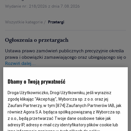
Wydanie nr: 218/2026 z dnia 7.08.2026
Wszystkie kategorie
Przetargi
Ogłoszenia o przetargach
Ustawa prawo zamówień publicznych precyzyjnie określa
prawa i obowiązki zamawiającego oraz ubiegającego się o
Rozwiń dalej...
zamówienie w przetargach publicznych. Każdy
zamawiający zobligowany do stosowania ustawy Prawo
zamówień publicznych ma obowiązek poinformować o
Dbamy o Twoją prywatność
tym w ogłoszeniu o zamówieniu. Powinien on
jednocześnie wskazać przepis Ustawy, na podstawie
Droga Użytkowniczko, Drogi Użytkowniku, jeśli wyrazisz
którego prowadzi przetarg, konkurs ofert
zgodę klikając "Akceptuję", Wyborcza sp. z o.o. oraz jej
poprzedzających umowę czy licytację. Korzystanie z
Zaufani Partnerzy, w tym [
874
] Zaufanych Partnerów IAB, jak
wyszukiwarki ogłoszeń na portalu komunikaty.pl
również Agora S.A. będąca spółką powiązaną z Wyborcza sp.
umożliwia bieżące śledzenie aktualnych przetargów w
z o.o., będą przetwarzać Twoje dane osobowe takie jak
ramach zamówień publicznych, zapytań ofertowych i
adresy IP, adresy e-mail czy identyfikatory plików cookie lub
konkursów bez konieczności przeglądania Biuletynu