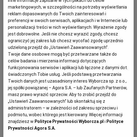
inne informacje zapisane w tych plikach do celów
Informacji Publicznej poszczególnych zleceniodawców.
marketingowych, w szczególności na potrzeby wyświetlania
reklam dopasowanych do Twoich zainteresowań i
preferencji w swoich serwisach, aplikacjach i w Internecie lub
personalizacji treści w nich wyświetlanych. Wyrażenie zgody
jest dobrowolne. Jeśli nie chcesz wyrazić zgody, chcesz
ograniczyć jej zakres lub chcesz wycofać zgodę uprzednio
udzieloną przejdź do „Ustawień Zaawansowanych”.
Filtry i kategorie
Twoje dane osobowe mogą być przetwarzane także do
celów badania i mierzenia informacji dotyczących
funkcjonowania serwisów i aplikacji lub łączone z danymi dot.
świadczonych Tobie usług. Jeśli podstawą przetwarzania
Twoich danych jest uzasadniony interes Wyborcza sp. z o.o.,
jej spółki powiązanej – Agora S.A. – lub Zaufanych Partnerów,
masz prawo wyrazić sprzeciw. Aby to zrobić przejdź do
Otrzymuj wiadomości z najnowszymi ogłoszeniami
„Ustawień Zaawansowanych” lub skontaktuj się z
spełniającymi wybrane przez Ciebie kryteria.
administratorem – w zależności od zakresu sprzeciwu i
podmiotu, wobec którego jest kierowany. Więcej informacji
Ustaw alert
znajdziesz w
Polityce Prywatności Wyborcza.pl
i
Polityce
Prywatności Agora S.A.