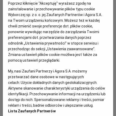
Poprzez kliknięcie "Akceptuję" wyrażasz zgodę na
Kat: Przetargi
zainstalowanie i przechowywanie plików typu cookie
Wyborczej sp. z o. o. jej Zaufanych Partnerów i Agora S.A.
Sortuj wg daty: od najnowszej
na Twoim urządzeniu końcowym. Możesz też w każdej
chwili zmienić swoje preferencje dot. plików cookie,
ponownie wywołując narzędzie do zarządzania Twoimi
preferencjami dot. przetwarzania danych poprzez
Ogłoszenia standardowe
odnośnik „Ustawienia prywatności” w stopce serwisu i
przechodząc do sekcji „Ustawienia zaawansowane”.
BZP: „Dostawa sprzętu komputerowego - II” w
Zmiana ustawień plików cookie możliwa jest także za
ramach projektu pn.: „Studio Mody”
pomocą ustawień przeglądarki.
Przetargi
Przetargi na dostawę
My, nasi Zaufani Partnerzy i Agora S.A. możemy
przetwarzać dane osobowe w następujących
Ogłoszenie aktualne od
2026-08-05
do
2026-09-05
celach:
Użycie dokładnych danych geolokalizacyjnych.
Aktywne skanowanie charakterystyki urządzenia do celów
identyfikacji. Przechowywanie informacji na urządzeniu lub
BZP: Usługa ochrony osób i mienia w obiektach
dostęp do nich. Spersonalizowane reklamy i treści, pomiar
Prokuratury Okręgowej w Łodzi i podległych jej
reklam i treści, badnie odbiorców i ulepszanie usług.
jednostkach organizacyjnych.
Lista Zaufanych Partnerów