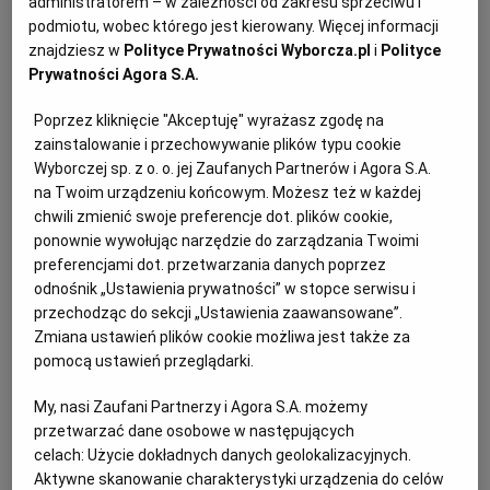
administratorem – w zależności od zakresu sprzeciwu i
podmiotu, wobec którego jest kierowany. Więcej informacji
Spółdzielnia Mieszkaniowa WOLA Administracja
znajdziesz w
Polityce Prywatności Wyborcza.pl
i
Polityce
Prywatności Agora S.A.
Osiedla Bemowo IV ogłasza przetarg na wymianę
dźwigów
Poprzez kliknięcie "Akceptuję" wyrażasz zgodę na
zainstalowanie i przechowywanie plików typu cookie
Ogłoszenie premium
15 dni do końca
Wyborczej sp. z o. o. jej Zaufanych Partnerów i Agora S.A.
na Twoim urządzeniu końcowym. Możesz też w każdej
24.08.2026
WARSZAWA, Mazowieckie
chwili zmienić swoje preferencje dot. plików cookie,
Przetargi, Przetargi na dostawę
ponownie wywołując narzędzie do zarządzania Twoimi
preferencjami dot. przetwarzania danych poprzez
odnośnik „Ustawienia prywatności” w stopce serwisu i
Przetargi
(14277)
przechodząc do sekcji „Ustawienia zaawansowane”.
Zmiana ustawień plików cookie możliwa jest także za
pomocą ustawień przeglądarki.
Definicja prokury
My, nasi Zaufani Partnerzy i Agora S.A. możemy
Zgodnie z zawartą w Kodeksie cywilnym definicją,
przetwarzać dane osobowe w następujących
prokura jest pełnomocnictwem udzielonym przez
celach:
Użycie dokładnych danych geolokalizacyjnych.
Aktywne skanowanie charakterystyki urządzenia do celów