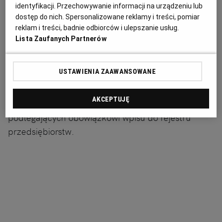
przedsiębiorcę podlegającego obowiązkowi wpisu
identyfikacji. Przechowywanie informacji na urządzeniu lub
do rejestru przedsiębiorców, które obejmuje
dostęp do nich. Spersonalizowane reklamy i treści, pomiar
umocowanie do czynności sądowych i
reklam i treści, badnie odbiorców i ulepszanie usług.
Lista Zaufanych Partnerów
pozasądowych, jakie są związane z prowadzeniem
przedsiębiorstwa.
USTAWIENIA ZAAWANSOWANE
Wobec powyższego z prokurą możemy mieć do
AKCEPTUJĘ
czynienia w przypadku przedsiębiorstw
podlegających obowiązkowi wpisu do rejestru
przedsiębiorstw.