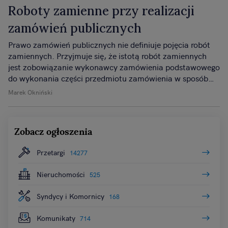
Roboty zamienne przy realizacji
zamówień publicznych
Prawo zamówień publicznych nie definiuje pojęcia robót
zamiennych. Przyjmuje się, że istotą robót zamiennych
jest zobowiązanie wykonawcy zamówienia podstawowego
do wykonania części przedmiotu zamówienia w sposób
odmienny od określonego w umowie, przy czym nie
Marek Okniński
dochodzi do zmiany zakresu świadczenia wykonawcy
wynikającego z oferty.
Zobacz ogłoszenia
Przetargi
14277
Nieruchomości
525
Syndycy i Komornicy
168
Komunikaty
714