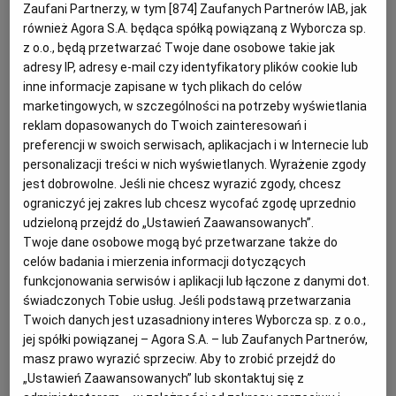
podejmowane działania.
Zaufani Partnerzy, w tym [
874
] Zaufanych Partnerów IAB, jak
również Agora S.A. będąca spółką powiązaną z Wyborcza sp.
z o.o., będą przetwarzać Twoje dane osobowe takie jak
adresy IP, adresy e-mail czy identyfikatory plików cookie lub
inne informacje zapisane w tych plikach do celów
marketingowych, w szczególności na potrzeby wyświetlania
reklam dopasowanych do Twoich zainteresowań i
preferencji w swoich serwisach, aplikacjach i w Internecie lub
personalizacji treści w nich wyświetlanych. Wyrażenie zgody
jest dobrowolne. Jeśli nie chcesz wyrazić zgody, chcesz
ograniczyć jej zakres lub chcesz wycofać zgodę uprzednio
udzieloną przejdź do „Ustawień Zaawansowanych”.
Twoje dane osobowe mogą być przetwarzane także do
celów badania i mierzenia informacji dotyczących
funkcjonowania serwisów i aplikacji lub łączone z danymi dot.
świadczonych Tobie usług. Jeśli podstawą przetwarzania
Twoich danych jest uzasadniony interes Wyborcza sp. z o.o.,
jej spółki powiązanej – Agora S.A. – lub Zaufanych Partnerów,
masz prawo wyrazić sprzeciw. Aby to zrobić przejdź do
„Ustawień Zaawansowanych” lub skontaktuj się z
Ogłoszenia z kategorii Przetargi