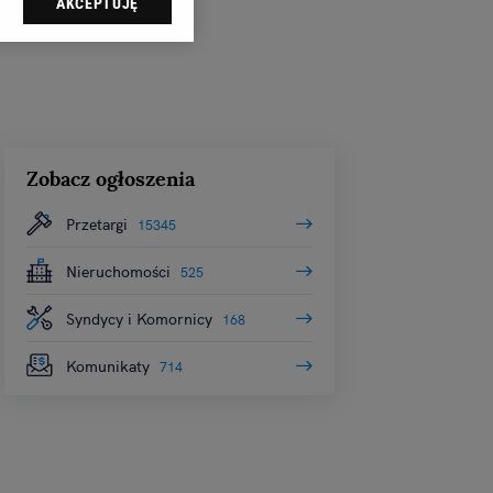
AKCEPTUJĘ
dząc do sekcji
tawień przeglądarki.
 celach:
Użycie
ów identyfikacji.
i, pomiar reklam i
Zobacz ogłoszenia
Przetargi
15345
Nieruchomości
525
Syndycy i Komornicy
168
Komunikaty
714