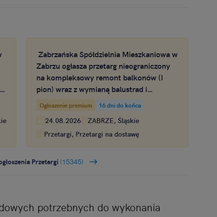
w
Zabrzańska Spółdzielnia Mieszkaniowa w
Zabrzu ogłasza przetarg nieograniczony
na kompleksowy remont balkonów (I
 w
pion) wraz z wymianą balustrad i
kafelkowaniem podłoży w budynku w
Ogłoszenie premium
16 dni do końca
Zabrzu
ie
24.08.2026
ZABRZE, Śląskie
Przetargi, Przetargi na dostawę
ogłoszenia Przetargi
(15345)
odowych potrzebnych do wykonania