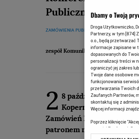
Publicznych
Dbamy o Twoją pry
Droga Użytkowniczko, Dro
ZAMÓWIENIA PUBLICZNE
14.10.2016, 14:52
Partnerzy, w tym [
874
] 
o.o., będą przetwarzać T
informacje zapisane w t
zespół Komunikaty.pl
dopasowanych do Twoich 
personalizacji treści w
ograniczyć jej zakres 
Twoje dane osobowe mog
funkcjonowania serwisów
2
przetwarzania Twoich dan
8 października 2016 r
Zaufanych Partnerów, m
skontaktuj się z admini
Kopernik odbędzie si
Więcej informacji znajd
Zamówień Publicznych. Ser
Poprzez kliknięcie "Akc
patronem medialnym tego 
z o. o. jej Zaufanych P
swoje preferencje dot. 