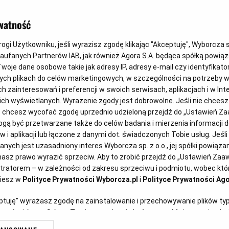
watność
gi Użytkowniku, jeśli wyrazisz zgodę klikając "Akceptuję", Wyborcza sp.
Zaufanych Partnerów IAB, jak również Agora S.A. będąca spółką powią
woje dane osobowe takie jak adresy IP, adresy e-mail czy identyfikator
Nowe Prawo Zam
ych plikach do celów marketingowych, w szczególności na potrzeby w
zainteresowań i preferencji w swoich serwisach, aplikacjach i w Inte
 nich wyświetlanych. Wyrażenie zgody jest dobrowolne. Jeśli nie chces
lub chcesz wycofać zgodę uprzednio udzieloną przejdź do „Ustawień 
ą być przetwarzane także do celów badania i mierzenia informacji 
 i aplikacji lub łączone z danymi dot. świadczonych Tobie usług. Jeśl
ych jest uzasadniony interes Wyborcza sp. z o.o., jej spółki powiązane
oku na terenie Centrum Nauki
asz prawo wyrazić sprzeciw. Aby to zrobić przejdź do „Ustawień Za
stratorem – w zależności od zakresu sprzeciwu i podmiotu, wobec któr
ę Konferencja Nowe Prawo
ziesz w
Polityce Prywatności Wyborcza.pl
i
Polityce Prywatności Ago
wis Komunikaty.pl został
eptuję" wyrażasz zgodę na zainstalowanie i przechowywanie plików ty
wydarzenia.
artnerów i Agora S.A. na Twoim urządzeniu końcowym. Możesz też w każ
plików cookie, ponownie wywołując narzędzie do zarządzania Twoimi p