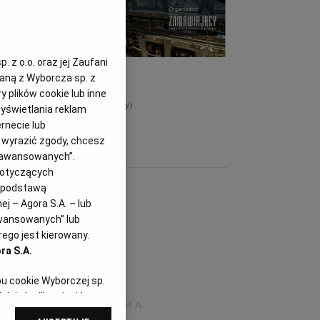
 z o.o. oraz jej Zaufani
zaną z Wyborcza sp. z
y plików cookie lub inne
ówień Publicznych
(fot. Zamawiający)
yświetlania reklam
rnecie lub
z wyrazić zgody, chcesz
Zaawansowanych”.
dotyczących
i podstawą
j – Agora S.A. – lub
awansowanych” lub
ego jest kierowany.
ra S.A.
pu cookie Wyborczej sp.
dej chwili zmienić
referencjami dot.