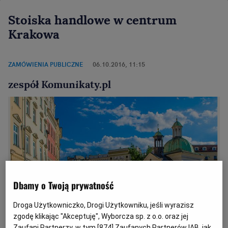
Stoiska handlowe w centrum
Krakowa
ZAMÓWIENIA PUBLICZNE
06.10.2016, 11:15
zespół Komunikaty.pl
Dbamy o Twoją prywatność
Droga Użytkowniczko, Drogi Użytkowniku, jeśli wyrazisz
zgodę klikając "Akceptuję", Wyborcza sp. z o.o. oraz jej
Zaufani Partnerzy, w tym [
874
] Zaufanych Partnerów IAB, jak