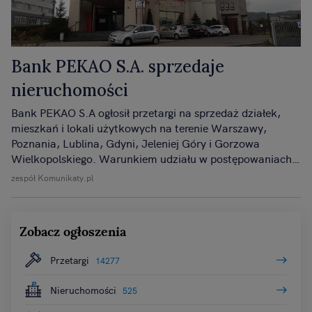
Bank PEKAO S.A. sprzedaje
nieruchomości
Bank PEKAO S.A ogłosił przetargi na sprzedaż działek,
mieszkań i lokali użytkowych na terenie Warszawy,
Poznania, Lublina, Gdyni, Jeleniej Góry i Gorzowa
Wielkopolskiego. Warunkiem udziału w postępowaniach
jest wysłanie oferty oraz wpłacenie wadium.
zespół Komunikaty.pl
Zobacz ogłoszenia
Przetargi
14277
Nieruchomości
525