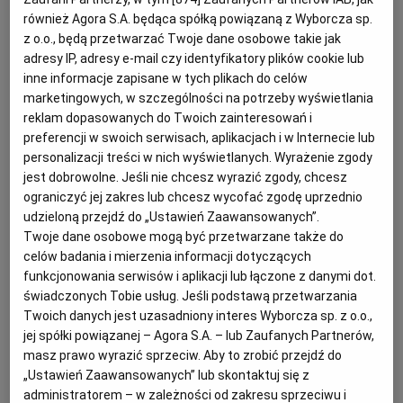
również Agora S.A. będąca spółką powiązaną z Wyborcza sp.
Przetarg w Krakowie
(Fot. Pixbay)
z o.o., będą przetwarzać Twoje dane osobowe takie jak
adresy IP, adresy e-mail czy identyfikatory plików cookie lub
D
inne informacje zapisane w tych plikach do celów
yrektor Wydziału Spraw
marketingowych, w szczególności na potrzeby wyświetlania
Administracyjnych UMK ogłosił
reklam dopasowanych do Twoich zainteresowań i
przetarg na udostępnienie ruchomych
preferencji w swoich serwisach, aplikacjach i w Internecie lub
personalizacji treści w nich wyświetlanych. Wyrażenie zgody
stoisk handlowych zlokalizowanych w
jest dobrowolne. Jeśli nie chcesz wyrazić zgody, chcesz
Krakowie.
ograniczyć jej zakres lub chcesz wycofać zgodę uprzednio
udzieloną przejdź do „Ustawień Zaawansowanych”.
Bardzo dobra wiadomość dla osób
Twoje dane osobowe mogą być przetwarzane także do
zainteresowanych prowadzeniem działalności
celów badania i mierzenia informacji dotyczących
funkcjonowania serwisów i aplikacji lub łączone z danymi dot.
handlowej na terenie Krakowa. Urząd Miasta
świadczonych Tobie usług. Jeśli podstawą przetwarzania
właśnie ogłosił przetarg nieograniczony na
Twoich danych jest uzasadniony interes Wyborcza sp. z o.o.,
sprzedaż ruchomych stoisk handlowych. Dzięki
jej spółki powiązanej – Agora S.A. – lub Zaufanych Partnerów,
masz prawo wyrazić sprzeciw. Aby to zrobić przejdź do
temu turyści przyjeżdżający do miasta będą mogli
„Ustawień Zaawansowanych” lub skontaktuj się z
kupić pamiątki oraz tradycyjne "Obwarszanki
administratorem – w zależności od zakresu sprzeciwu i