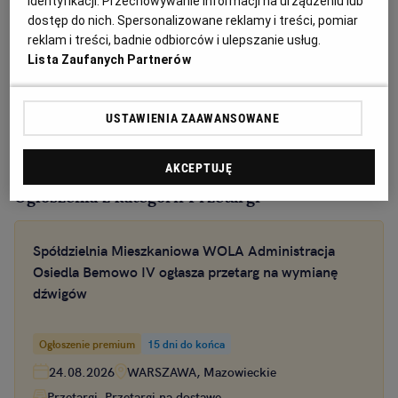
identyfikacji. Przechowywanie informacji na urządzeniu lub
dostęp do nich. Spersonalizowane reklamy i treści, pomiar
reklam i treści, badnie odbiorców i ulepszanie usług.
Lista Zaufanych Partnerów
USTAWIENIA ZAAWANSOWANE
AKCEPTUJĘ
Ogłoszenia z kategorii Przetargi
Spółdzielnia Mieszkaniowa WOLA Administracja
Osiedla Bemowo IV ogłasza przetarg na wymianę
dźwigów
Ogłoszenie premium
15 dni do końca
24.08.2026
WARSZAWA, Mazowieckie
Przetargi, Przetargi na dostawę