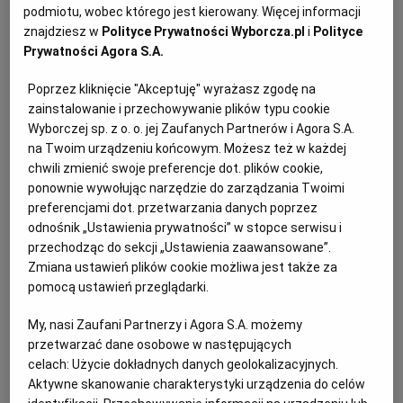
Krakowskie".
podmiotu, wobec którego jest kierowany. Więcej informacji
znajdziesz w
Polityce Prywatności Wyborcza.pl
i
Polityce
Prywatności Agora S.A.
Szczegóły przetargu
Poprzez kliknięcie "Akceptuję" wyrażasz zgodę na
zainstalowanie i przechowywanie plików typu cookie
Postępowanie zostanie rozstrzygnięte w dniu 18
Wyborczej sp. z o. o. jej Zaufanych Partnerów i Agora S.A.
października 2016 r. o godzinie 13:00 w budynku
na Twoim urządzeniu końcowym. Możesz też w każdej
Urzędu Miasta Krakowa przy Placu Wszystkich
chwili zmienić swoje preferencje dot. plików cookie,
Świętych 3-4 w Sali im. Józefa Dietla. Dotyczy
ponownie wywołując narzędzie do zarządzania Twoimi
preferencjami dot. przetwarzania danych poprzez
udostępnienia:
odnośnik „Ustawienia prywatności” w stopce serwisu i
przechodząc do sekcji „Ustawienia zaawansowane”.
Zmiana ustawień plików cookie możliwa jest także za
pomocą ustawień przeglądarki.
My, nasi Zaufani Partnerzy i Agora S.A. możemy
przetwarzać dane osobowe w następujących
celach:
Użycie dokładnych danych geolokalizacyjnych.
Aktywne skanowanie charakterystyki urządzenia do celów