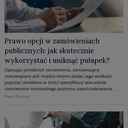
Prawo opcji w zamówieniach
publicznych: jak skutecznie
wykorzystać i uniknąć pułapek?
Opisując przedmiot zamówienia, zamawiający
zobowiązany jest między innymi podać jego wielkość
poprzez określenie w treści specyfikacji warunków
zamówienia minimalnego poziomu zapotrzebowania.
Ewentualne zwiększenie ponad określone minimum może
Marek Okniński
stanowić właśnie opcję, której wykorzystanie uzależnione
jest od decyzji zamawiającego.