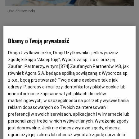
(Fot. Shutterstock)
Z
amawiający zobowiązani do stosowania
przepisów ustawy Prawo zamówień
Dbamy o Twoją prywatność
publicznych obligatoryjnie muszą zgodzić
Droga Użytkowniczko, Drogi Użytkowniku, jeśli wyrazisz
się na częściową wypłatę wynagrodzenia
zgodę klikając "Akceptuję", Wyborcza sp. z o.o. oraz jej
należnego wykonawcom za wykonane
Zaufani Partnerzy, w tym [
874
] Zaufanych Partnerów IAB, jak
dostawy, usługi lub roboty budowlane.
również Agora S.A. będąca spółką powiązaną z Wyborcza sp.
z o.o., będą przetwarzać Twoje dane osobowe takie jak
adresy IP, adresy e-mail czy identyfikatory plików cookie lub
Ustawa Prawo zamówień publicznych w art. 443
inne informacje zapisane w tych plikach do celów
stanowi, że zamawiający płaci wynagrodzenie w
marketingowych, w szczególności na potrzeby wyświetlania
częściach, po wykonaniu części umowy, lub
reklam dopasowanych do Twoich zainteresowań i
udziela zaliczki na poczet wykonania zamówienia,
preferencji w swoich serwisach, aplikacjach i w Internecie lub
personalizacji treści w nich wyświetlanych. Wyrażenie zgody
w przypadku umów zawieranych na okres dłuższy
jest dobrowolne. Jeśli nie chcesz wyrazić zgody, chcesz
niż 12 miesięcy. Ponadto zamawiający
ograniczyć jej zakres lub chcesz wycofać zgodę uprzednio