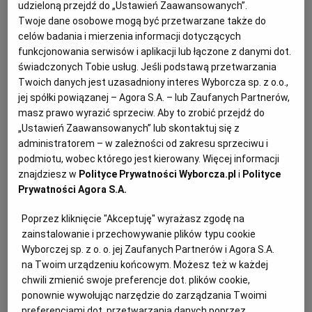
zobowiązany jest do określenia w umowie procentu
udzieloną przejdź do „Ustawień Zaawansowanych”.
Twoje dane osobowe mogą być przetwarzane także do
wynagrodzenia wypłacanego za poszczególne
celów badania i mierzenia informacji dotyczących
części. Procentowa wartość ostatniej części
funkcjonowania serwisów i aplikacji lub łączone z danymi dot.
wynagrodzenia nie może wynosić więcej niż 50
świadczonych Tobie usług. Jeśli podstawą przetwarzania
proc. wynagrodzenia należnego wykonawcy.
Twoich danych jest uzasadniony interes Wyborcza sp. z o.o.,
jej spółki powiązanej – Agora S.A. – lub Zaufanych Partnerów,
masz prawo wyrazić sprzeciw. Aby to zrobić przejdź do
„Ustawień Zaawansowanych” lub skontaktuj się z
administratorem – w zależności od zakresu sprzeciwu i
podmiotu, wobec którego jest kierowany. Więcej informacji
znajdziesz w
Polityce Prywatności Wyborcza.pl
i
Polityce
Prywatności Agora S.A.
Poprzez kliknięcie "Akceptuję" wyrażasz zgodę na
zainstalowanie i przechowywanie plików typu cookie
Wyborczej sp. z o. o. jej Zaufanych Partnerów i Agora S.A.
na Twoim urządzeniu końcowym. Możesz też w każdej
chwili zmienić swoje preferencje dot. plików cookie,
ponownie wywołując narzędzie do zarządzania Twoimi
preferencjami dot. przetwarzania danych poprzez