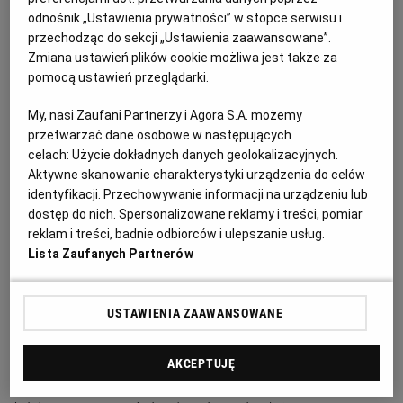
odnośnik „Ustawienia prywatności” w stopce serwisu i
przechodząc do sekcji „Ustawienia zaawansowane”.
Zmiana ustawień plików cookie możliwa jest także za
pomocą ustawień przeglądarki.
Ogłoszenia z kategorii Przetargi
My, nasi Zaufani Partnerzy i Agora S.A. możemy
przetwarzać dane osobowe w następujących
Spółdzielnia Mieszkaniowa ,,Wrocławianka" ogłasza
celach:
Użycie dokładnych danych geolokalizacyjnych.
przetarg nieograniczony ofert pisemnych na
Aktywne skanowanie charakterystyki urządzenia do celów
kompleksowy remont modernizacyjny hydroforni
identyfikacji. Przechowywanie informacji na urządzeniu lub
oraz instalacji hydrantowej na poziomie -1 w
dostęp do nich. Spersonalizowane reklamy i treści, pomiar
budynku przy ul. Inowrocławskiej 39 we Wrocławiu
reklam i treści, badnie odbiorców i ulepszanie usług.
Ogłoszenie premium
10 dni do końca
Lista Zaufanych Partnerów
20.08.2026
WROCŁAW, Dolnośląskie
Przetargi, Przetargi na dostawę
USTAWIENIA ZAAWANSOWANE
Przetargi
(14277)
AKCEPTUJĘ