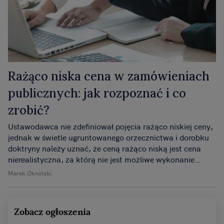
Rażąco niska cena w zamówieniach
publicznych: jak rozpoznać i co
zrobić?
Ustawodawca nie zdefiniował pojęcia rażąco niskiej ceny,
jednak w świetle ugruntowanego orzecznictwa i dorobku
doktryny należy uznać, że ceną rażąco niską jest cena
nierealistyczna, za którą nie jest możliwe wykonanie
zamówienia w należyty sposób i która wskazuje na
Marek Okniński
zamiar realizacji zamówienia poniżej kosztów własnych
wykonawcy, niepozwalająca na wygenerowanie przez
niego zysku.
Zobacz ogłoszenia