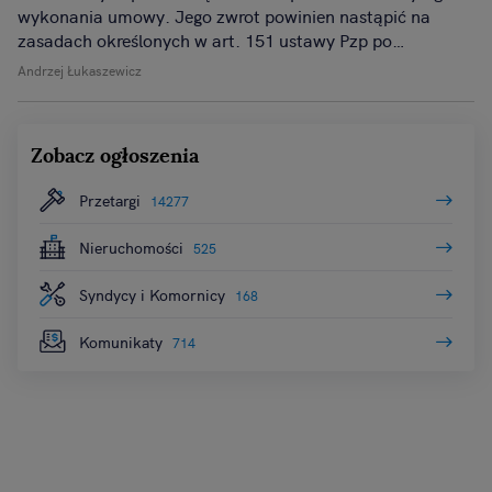
wykonania umowy. Jego zwrot powinien nastąpić na
zasadach określonych w art. 151 ustawy Pzp po
zakończeniu realizacji umowy oraz w części 30% jego
Andrzej Łukaszewicz
wartości po upływie okresu rękojmi.
Zobacz ogłoszenia
Przetargi
14277
Nieruchomości
525
Syndycy i Komornicy
168
Komunikaty
714