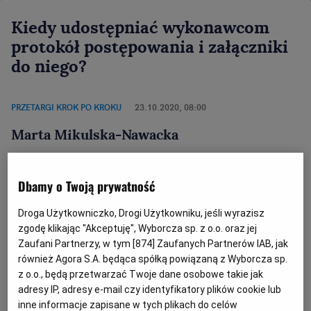
Kiedy udostępniać wykonawcom
protokół postępowania i załączniki
do niego?
PRZETARGI KROK PO KROKU
23.10.2020, 08:00
Marta Mikulska-Nawacka
9
6 ust. 3 ustawy Pzp stanowi, że protokół
Dbamy o Twoją prywatność
wraz z załącznikami jest jawny.
Droga Użytkowniczko, Drogi Użytkowniku, jeśli wyrazisz
Pytanie:
zgodę klikając "Akceptuję", Wyborcza sp. z o.o. oraz jej
Zaufani Partnerzy, w tym [
874
] Zaufanych Partnerów IAB, jak
również Agora S.A. będąca spółką powiązaną z Wyborcza sp.
W
przetargu nieograniczonym
powyżej
progów
z o.o., będą przetwarzać Twoje dane osobowe takie jak
unijnych
z zastosowaniem procedury odwróconej
adresy IP, adresy e-mail czy identyfikatory plików cookie lub
prowadzonej zgodnie z art. 24aa
ustawy Pzp
jeden
inne informacje zapisane w tych plikach do celów