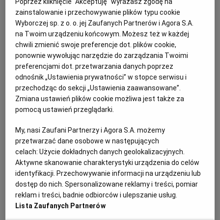
Poprzez kliknięcie "Akceptuję" wyrażasz zgodę na
zainstalowanie i przechowywanie plików typu cookie
Wyborczej sp. z o. o. jej Zaufanych Partnerów i Agora S.A.
na Twoim urządzeniu końcowym. Możesz też w każdej
chwili zmienić swoje preferencje dot. plików cookie,
ponownie wywołując narzędzie do zarządzania Twoimi
preferencjami dot. przetwarzania danych poprzez
odnośnik „Ustawienia prywatności” w stopce serwisu i
przechodząc do sekcji „Ustawienia zaawansowane”.
Zmiana ustawień plików cookie możliwa jest także za
pomocą ustawień przeglądarki.
My, nasi Zaufani Partnerzy i Agora S.A. możemy
przetwarzać dane osobowe w następujących
celach:
Użycie dokładnych danych geolokalizacyjnych.
Aktywne skanowanie charakterystyki urządzenia do celów
identyfikacji. Przechowywanie informacji na urządzeniu lub
dostęp do nich. Spersonalizowane reklamy i treści, pomiar
reklam i treści, badnie odbiorców i ulepszanie usług.
Lista Zaufanych Partnerów
Ogłoszenia z kategorii Przetargi