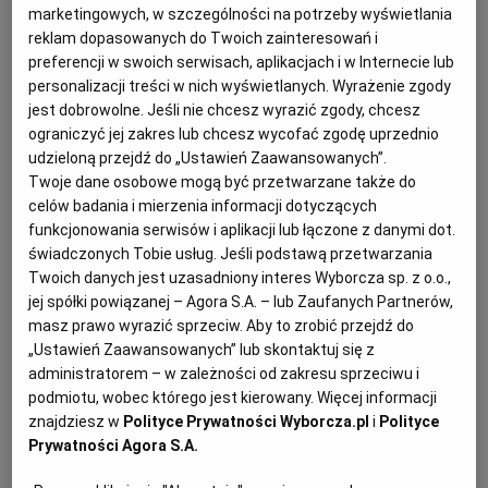
marketingowych, w szczególności na potrzeby wyświetlania
z wykonawców zwrócił się do zamawiającego o
reklam dopasowanych do Twoich zainteresowań i
umożliwienie mu na podstawie art. 96 ust. 3
preferencji w swoich serwisach, aplikacjach i w Internecie lub
ustawy Pzp
wglądu do protokołu. Żąda
personalizacji treści w nich wyświetlanych. Wyrażenie zgody
jest dobrowolne. Jeśli nie chcesz wyrazić zgody, chcesz
udostępnienia treści złożonych ofert jak również
ograniczyć jej zakres lub chcesz wycofać zgodę uprzednio
kompletnej dokumentacji, która wpłynie w
udzieloną przejdź do „Ustawień Zaawansowanych”.
postępowaniu w drodze wyjaśnień i/lub uzupełnień
Twoje dane osobowe mogą być przetwarzane także do
do ofert. Czy zamawiający powinien udostępnić
celów badania i mierzenia informacji dotyczących
funkcjonowania serwisów i aplikacji lub łączone z danymi dot.
wnioskującemu wyjaśnienia dotyczące
rażąco
świadczonych Tobie usług. Jeśli podstawą przetwarzania
niskiej ceny
przed wyborem najkorzystniejszej
Twoich danych jest uzasadniony interes Wyborcza sp. z o.o.,
oferty? Czy oświadczenia i dokumenty składane na
jej spółki powiązanej – Agora S.A. – lub Zaufanych Partnerów,
wezwania z art. 26 ust. 1
ustawy Pzp
oraz
masz prawo wyrazić sprzeciw. Aby to zrobić przejdź do
„Ustawień Zaawansowanych” lub skontaktuj się z
wnoszone do nich uzupełnienia i wyjaśnienia
administratorem – w zależności od zakresu sprzeciwu i
stanowią załączniki do protokołu i powinny być
podmiotu, wobec którego jest kierowany. Więcej informacji
udostępnione po wyborze oferty (zgodnie z art. 96
znajdziesz w
Polityce Prywatności Wyborcza.pl
i
Polityce
Prywatności Agora S.A.
ust. 3
ustawy Pzp
) czy też nie są załącznikami i
można je udostępnić przed tym wyborem?