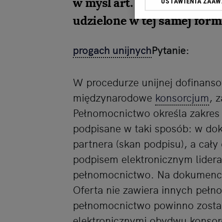
w myśl art. 99 § 1 kc peł
USTAWIENIA ZAA
przetwarzania danych p
„Ustawienia zaawansowa
udzielone w tej samej form
My, nasi Zaufani Partn
progach unijnych
Pytanie:
dokładnych danych geolo
Przechowywanie informac
treści, badnie odbio
W procedurze unijnej dofinanso
międzynarodowe
konsorcjum
, 
Pełnomocnictwo określa zakres u
podpisane w taki sposób: w do
partnera (skan podpisu), a ca
podpisem elektronicznym lidera.
pełnomocnictwo. Na dokumencie
Oferta nie zawiera innych pełno
pełnomocnictwo powinno zosta
elektronicznymi obydwu konsor