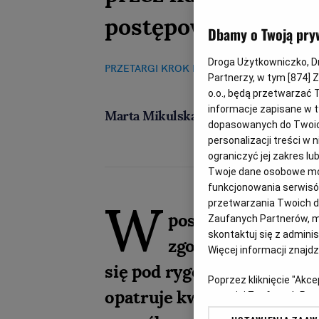
postępowaniu unij
Dbamy o Twoją pry
Droga Użytkowniczko, Dro
PRZETARGI KROK PO KROKU
13.11.2020, 08:0
Partnerzy, w tym [
874
] 
o.o., będą przetwarzać T
informacje zapisane w t
Marta Mikulska-Nawacka
dopasowanych do Twoich 
personalizacji treści w
ograniczyć jej zakres 
Twoje dane osobowe mog
funkcjonowania serwisów
W
przetwarzania Twoich dan
postępowaniu prow
Zaufanych Partnerów, m
skontaktuj się z admini
zgodnie z art. 10a 
Więcej informacji znajd
się pod rygorem nieważnośc
Poprzez kliknięcie "Akc
opatruje kwalifikowanym 
z o. o. jej Zaufanych P
swoje preferencje dot. 