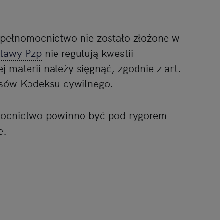
pełnomocnictwo nie zostało złożone w
tawy Pzp
nie regulują kwestii
j materii należy sięgnąć, zgodnie z art.
isów Kodeksu cywilnego.
omocnictwo powinno być pod rygorem
e.