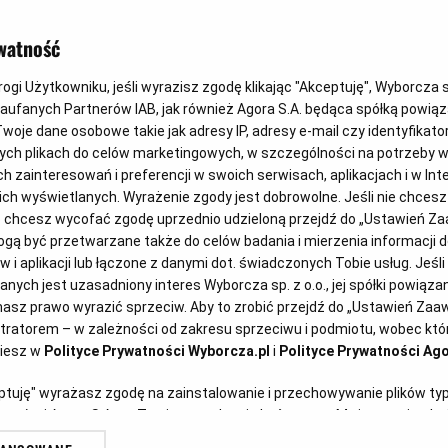
nym?
watność
gi Użytkowniku, jeśli wyrazisz zgodę klikając "Akceptuję", Wyborcza sp.
0
Zaufanych Partnerów IAB, jak również Agora S.A. będąca spółką powią
woje dane osobowe takie jak adresy IP, adresy e-mail czy identyfikator
Pełnomocnictwo 
ych plikach do celów marketingowych, w szczególności na potrzeby w
zainteresowań i preferencji w swoich serwisach, aplikacjach i w Inte
 nich wyświetlanych. Wyrażenie zgody jest dobrowolne. Jeśli nie chces
lub chcesz wycofać zgodę uprzednio udzieloną przejdź do „Ustawień 
ą być przetwarzane także do celów badania i mierzenia informacji 
 i aplikacji lub łączone z danymi dot. świadczonych Tobie usług. Jeśl
ych jest uzasadniony interes Wyborcza sp. z o.o., jej spółki powiązane
adzonym w "progach unijnych"
asz prawo wyrazić sprzeciw. Aby to zrobić przejdź do „Ustawień Za
stratorem – w zależności od zakresu sprzeciwu i podmiotu, wobec któr
ust. 5 ustawy Pzp, oferty sporządza
ziesz w
Polityce Prywatności Wyborcza.pl
i
Polityce Prywatności Ago
i, w postaci elektronicznej i
eptuję" wyrażasz zgodę na zainstalowanie i przechowywanie plików ty
podpisem elektronicznym. Dlatego
artnerów i Agora S.A. na Twoim urządzeniu końcowym. Możesz też w każ
plików cookie, ponownie wywołując narzędzie do zarządzania Twoimi p