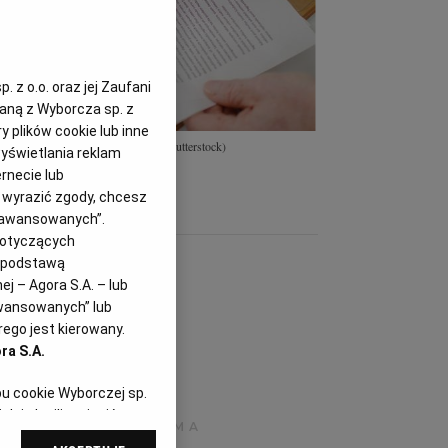
 z o.o. oraz jej Zaufani
zaną z Wyborcza sp. z
y plików cookie lub inne
w zamówieniach publicznych
(Fot.Shutterstock)
yświetlania reklam
rnecie lub
z wyrazić zgody, chcesz
Zaawansowanych”.
dotyczących
i podstawą
j – Agora S.A. – lub
awansowanych” lub
ego jest kierowany.
ra S.A.
pu cookie Wyborczej sp.
dej chwili zmienić
referencjami dot.