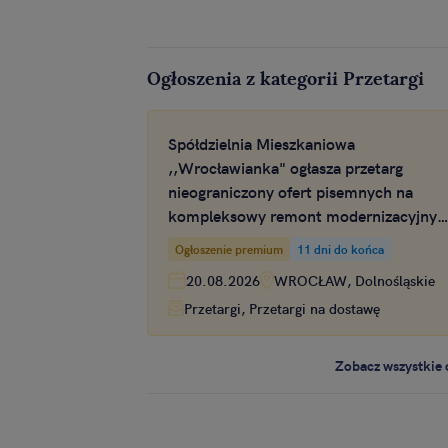
Ogłoszenia z kategorii Przetargi
Spółdzielnia Mieszkaniowa
,,Wrocławianka" ogłasza przetarg
nieograniczony ofert pisemnych na
kompleksowy remont modernizacyjny
hydroforni oraz instalacji hydrantowej 
Ogłoszenie premium
11 dni do końca
poziomie -1 w budynku przy ul.
20.08.2026
WROCŁAW, Dolnośląskie
Inowrocławskiej 39 we Wrocławiu
Przetargi, Przetargi na dostawę
Zobacz wszystkie 