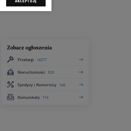
AKCEPTUJĘ
dząc do sekcji
tawień przeglądarki.
 celach:
Użycie
ów identyfikacji.
i, pomiar reklam i
Zobacz ogłoszenia
Przetargi
14277
Nieruchomości
525
Syndycy i Komornicy
168
Komunikaty
714