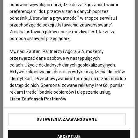
poprawienia ceny w obu ofertach w trybie art. 223
ponownie wywołując narzędzie do zarządzania Twoimi
ust. 2 pkt 3 ustawy Pzp? Czy, z uwagi na zapisy
preferencjami dot. przetwarzania danych poprzez
odnośnik „Ustawienia prywatności” w stopce serwisu i
SWZ, należy uznać, iż obowiązująca stawka VAT
przechodząc do sekcji „Ustawienia zaawansowane”.
nie została określona przez zamawiającego?
Zmiana ustawień plików cookie możliwa jest także za
2. Czy zamawiający powinien odrzucić obie oferty,
pomocą ustawień przeglądarki.
gdyż z uwagi na zastosowanie różnych stawek
My, nasi Zaufani Partnerzy i Agora S.A. możemy
podatku nie ma możliwości ich porównania?
przetwarzać dane osobowe w następujących
3. Czy zamawiający był zobligowany do wezwania
celach:
Użycie dokładnych danych geolokalizacyjnych.
obu wykonawców do wyjaśnień w trybie art. 223
Aktywne skanowanie charakterystyki urządzenia do celów
identyfikacji. Przechowywanie informacji na urządzeniu lub
ust. 1 ustawy Pzp w zakresie zastosowanej stawki
dostęp do nich. Spersonalizowane reklamy i treści, pomiar
VAT, a w przypadku braku interpretacji
reklam i treści, badnie odbiorców i ulepszanie usług.
indywidualnej od wykonawców do odrzucenia
Lista Zaufanych Partnerów
ofert?
4. Czy zamawiający naruszył ustawę Pzp (jeśli tak –
USTAWIENIA ZAAWANSOWANE
jaki/-e artykuł/-y), zawierając umowę z
wykonawcą B – cena umowna z VAT 8% i 23%
AKCEPTUJĘ