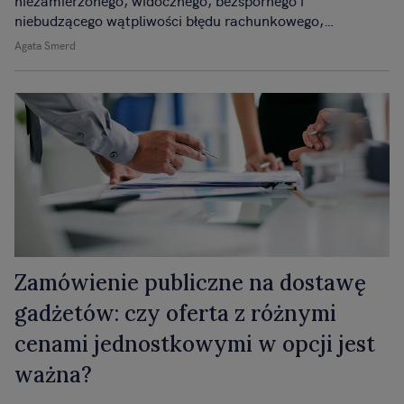
niezamierzonego, widocznego, bezspornego i
niebudzącego wątpliwości błędu rachunkowego,
polegającego na uzyskaniu nieprawidłowego wyniku
Agata Smerd
działania arytmetycznego.
Zamówienie publiczne na dostawę
gadżetów: czy oferta z różnymi
cenami jednostkowymi w opcji jest
ważna?