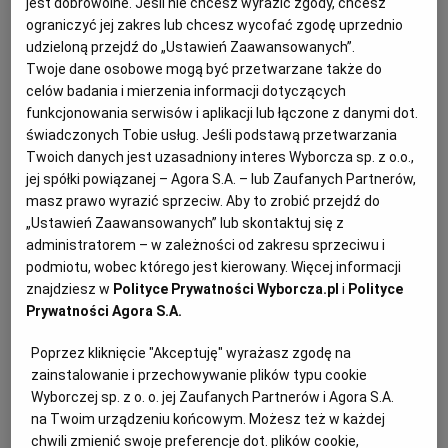
jest dobrowolne. Jeśli nie chcesz wyrazić zgody, chcesz
W postępowaniu wpłynęły dwie oferty. W
ograniczyć jej zakres lub chcesz wycofać zgodę uprzednio
formularzu ofertowym możliwe było podanie
udzieloną przejdź do „Ustawień Zaawansowanych”.
wyłącznie ceny i wartości słownie. Wykonawca A
Twoje dane osobowe mogą być przetwarzane także do
złożył dwa kosztorysy z VAT 8%. Wykonawca B
celów badania i mierzenia informacji dotyczących
funkcjonowania serwisów i aplikacji lub łączone z danymi dot.
złożył jeden kosztorys z VAT 8% i drugi z VAT 23%
świadczonych Tobie usług. Jeśli podstawą przetwarzania
(jednocześnie w ofercie zaznaczył, iż wybór jego
Twoich danych jest uzasadniony interes Wyborcza sp. z o.o.,
oferty będzie prowadził do powstania u
jej spółki powiązanej – Agora S.A. – lub Zaufanych Partnerów,
zamawiającego obowiązku podatkowego, ale nie
masz prawo wyrazić sprzeciw. Aby to zrobić przejdź do
„Ustawień Zaawansowanych” lub skontaktuj się z
wskazał nazwy/rodzaju towaru lub usługi, wartości
administratorem – w zależności od zakresu sprzeciwu i
ani stawki podatku). Najkorzystniejsza oferta to ta
podmiotu, wobec którego jest kierowany. Więcej informacji
złożona przez wykonawcę B (z dwoma różnymi
znajdziesz w
Polityce Prywatności Wyborcza.pl
i
Polityce
Prywatności Agora S.A.
stawkami VAT). Proszę o wskazanie, jak powinien
postąpić zamawiający w takiej sytuacji?
Poprzez kliknięcie "Akceptuję" wyrażasz zgodę na
1. Czy w związku z tym, iż w załączniku do SWZ
zainstalowanie i przechowywanie plików typu cookie
znajduje się informacja o wysokości stawki VAT
Wyborczej sp. z o. o. jej Zaufanych Partnerów i Agora S.A.
na Twoim urządzeniu końcowym. Możesz też w każdej
(23%) to zamawiający powinien dokonać
chwili zmienić swoje preferencje dot. plików cookie,