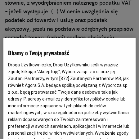
słownie, z wyodrębnieniem należnego podatku VAT
– jeżeli występuje. (…) W cenie uwzględnia się
podatek od towarów i usług oraz podatek
akcyzowy, jeżeli na podstawie odrębnych przepisów
sprzedaż towaru (usługi) podlega obciążeniu
podatkiem od towarów i usług lub podatkiem
Dbamy o Twoją prywatność
akcyzowym. Przez cenę rozumie się również stawkę
taryfową". Natomiast w załączniku do SWZ –
Droga Użytkowniczko, Drogi Użytkowniku, jeśli wyrazisz
wzorze umowy – zawarto zapis: "Strony ustalają, że
zgodę klikając "Akceptuję", Wyborcza sp. z o.o. oraz jej
Zaufani Partnerzy, w tym [
872
] Zaufanych Partnerów IAB, jak
obowiązującą formą wynagrodzenia jest
również Agora S.A. będąca spółką powiązaną z Wyborcza sp.
wynagrodzenie ryczałtowe, obejmujące wszystkie
z o.o., będą przetwarzać Twoje dane osobowe takie jak
koszty związane z realizacją pełnego zakresu
adresy IP, adresy e-mail czy identyfikatory plików cookie lub
przedmiotu umowy z uwzględnieniem wszystkich
inne informacje zapisane w tych plikach do celów
marketingowych, w szczególności na potrzeby wyświetlania
opłat i podatków (w tym podatek VAT w wysokości
reklam dopasowanych do Twoich zainteresowań i
23% – dotyczy podmiotu będącego czynnym
preferencji w swoich serwisach, aplikacjach i w Internecie lub
podatnikiem podatku VAT)".
personalizacji treści w nich wyświetlanych. Wyrażenie zgody