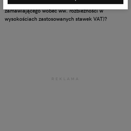
(zakładając brak wyjaśniania treści oferty/bierność
zamawiającego wobec ww. rozbieżności w
wysokościach zastosowanych stawek VAT)?