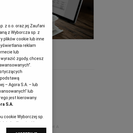
 z o.o. oraz jej Zaufani
zaną z Wyborcza sp. z
y plików cookie lub inne
)
yświetlania reklam
rnecie lub
z wyrazić zgody, chcesz
Zaawansowanych”.
dotyczących
i podstawą
j – Agora S.A. – lub
awansowanych” lub
ego jest kierowany.
ra S.A.
pu cookie Wyborczej sp.
dej chwili zmienić
referencjami dot.