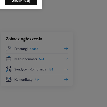
AKCEPTUJĘ
dząc do sekcji
tawień przeglądarki.
 celach:
Użycie
ów identyfikacji.
i, pomiar reklam i
Zobacz ogłoszenia
Przetargi
15345
Nieruchomości
524
Syndycy i Komornicy
168
Komunikaty
714