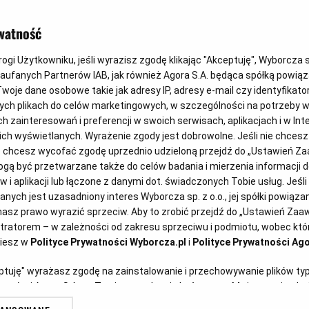
owym robót
watność
gi Użytkowniku, jeśli wyrazisz zgodę klikając "Akceptuję", Wyborcza sp.
0
Zaufanych Partnerów IAB, jak również Agora S.A. będąca spółką powią
woje dane osobowe takie jak adresy IP, adresy e-mail czy identyfikator
(Fot. Shutterstock
ych plikach do celów marketingowych, w szczególności na potrzeby w
zainteresowań i preferencji w swoich serwisach, aplikacjach i w Inte
 nich wyświetlanych. Wyrażenie zgody jest dobrowolne. Jeśli nie chces
lub chcesz wycofać zgodę uprzednio udzieloną przejdź do „Ustawień 
ą być przetwarzane także do celów badania i mierzenia informacji 
 i aplikacji lub łączone z danymi dot. świadczonych Tobie usług. Jeśl
ych jest uzasadniony interes Wyborcza sp. z o.o., jej spółki powiązane
asz prawo wyrazić sprzeciw. Aby to zrobić przejdź do „Ustawień Za
stratorem – w zależności od zakresu sprzeciwu i podmiotu, wobec któr
ziesz w
Polityce Prywatności Wyborcza.pl
i
Polityce Prywatności Ago
nawca miał wykonać część robót do
eptuję" wyrażasz zgodę na zainstalowanie i przechowywanie plików ty
artnerów i Agora S.A. na Twoim urządzeniu końcowym. Możesz też w każ
isem do dziennika budowy zgłosił
plików cookie, ponownie wywołując narzędzie do zarządzania Twoimi p