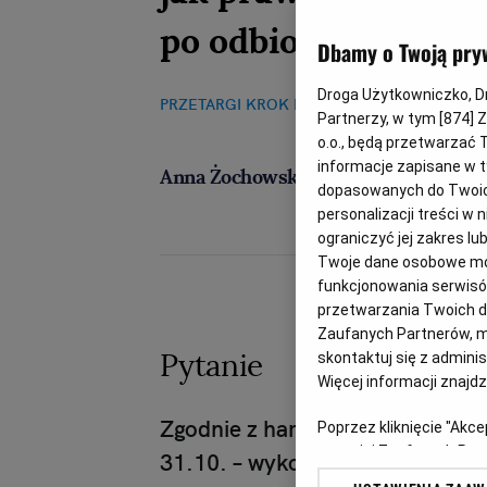
po odbiorze części
Dbamy o Twoją pry
Droga Użytkowniczko, Dro
PRZETARGI KROK PO KROKU
05.12.2024, 11:3
Partnerzy, w tym [
874
] 
o.o., będą przetwarzać T
informacje zapisane w t
Anna Żochowska
dopasowanych do Twoich 
personalizacji treści w
ograniczyć jej zakres 
Twoje dane osobowe mog
funkcjonowania serwisów
przetwarzania Twoich dan
Zaufanych Partnerów, m
Pytanie
skontaktuj się z admini
Więcej informacji znajd
Zgodnie z harmonogramem wyko
Poprzez kliknięcie "Akc
z o. o. jej Zaufanych P
31.10. – wykonał należycie i wp
swoje preferencje dot. 