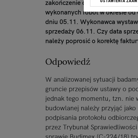
zakończenie częściowego wykona
USTAWIENIA ZAA
przetwarzania danych p
wykonanych robót w okresie od
„Ustawienia zaawansowa
dniu 05.11. Wykonawca wystawił
My, nasi Zaufani Partn
sprzedaży 06.11. Czy data sprz
dokładnych danych geolo
Przechowywanie informac
należy poprosić o korektę faktu
treści, badnie odbio
Odpowiedź
W analizowanej sytuacji badam
gruncie przepisów ustawy o pod
jednak tego momentu, tzn. nie w
budowlanej należy przyjąć jako 
podpisania protokołu odbiorcz
przez Trybunał Sprawiedliwości 
sprawie Budimex (C-224/18) try