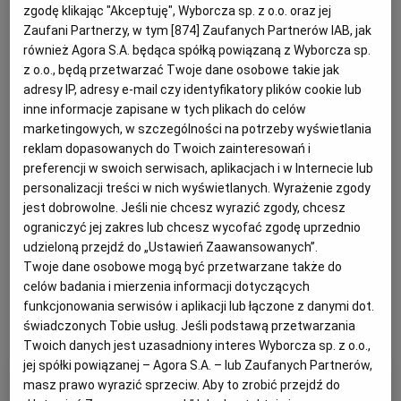
zgodę klikając "Akceptuję", Wyborcza sp. z o.o. oraz jej
Zaufani Partnerzy, w tym [
874
] Zaufanych Partnerów IAB, jak
również Agora S.A. będąca spółką powiązaną z Wyborcza sp.
z o.o., będą przetwarzać Twoje dane osobowe takie jak
adresy IP, adresy e-mail czy identyfikatory plików cookie lub
inne informacje zapisane w tych plikach do celów
marketingowych, w szczególności na potrzeby wyświetlania
reklam dopasowanych do Twoich zainteresowań i
preferencji w swoich serwisach, aplikacjach i w Internecie lub
personalizacji treści w nich wyświetlanych. Wyrażenie zgody
jest dobrowolne. Jeśli nie chcesz wyrazić zgody, chcesz
ograniczyć jej zakres lub chcesz wycofać zgodę uprzednio
udzieloną przejdź do „Ustawień Zaawansowanych”.
Wzory wniosku
Twoje dane osobowe mogą być przetwarzane także do
celów badania i mierzenia informacji dotyczących
funkcjonowania serwisów i aplikacji lub łączone z danymi dot.
Wszystkie kategorie
Wzory dokumentów
Wzory wniosku
świadczonych Tobie usług. Jeśli podstawą przetwarzania
Twoich danych jest uzasadniony interes Wyborcza sp. z o.o.,
jej spółki powiązanej – Agora S.A. – lub Zaufanych Partnerów,
Cofnij do: Wzory dokumentów
masz prawo wyrazić sprzeciw. Aby to zrobić przejdź do