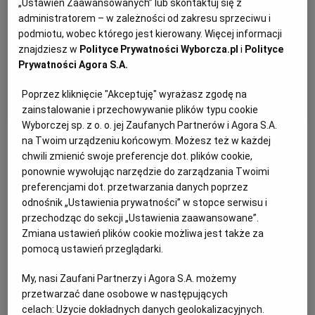
„Ustawień Zaawansowanych” lub skontaktuj się z
administratorem – w zależności od zakresu sprzeciwu i
Podkategorie
podmiotu, wobec którego jest kierowany. Więcej informacji
znajdziesz w
Polityce Prywatności Wyborcza.pl
i
Polityce
Dla wykonawcy przetargu
Prywatności Agora S.A.
Wzory wniosku
Poprzez kliknięcie "Akceptuję" wyrażasz zgodę na
zainstalowanie i przechowywanie plików typu cookie
Wyborczej sp. z o. o. jej Zaufanych Partnerów i Agora S.A.
na Twoim urządzeniu końcowym. Możesz też w każdej
chwili zmienić swoje preferencje dot. plików cookie,
ponownie wywołując narzędzie do zarządzania Twoimi
preferencjami dot. przetwarzania danych poprzez
odnośnik „Ustawienia prywatności” w stopce serwisu i
przechodząc do sekcji „Ustawienia zaawansowane”.
Zmiana ustawień plików cookie możliwa jest także za
pomocą ustawień przeglądarki.
My, nasi Zaufani Partnerzy i Agora S.A. możemy
przetwarzać dane osobowe w następujących
celach:
Użycie dokładnych danych geolokalizacyjnych.