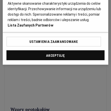
Aktywne skanowanie charakterystyki urządzenia do celów
identyfikacji. Przechowywanie informacji na urządzeniu lub
dostęp do nich. Spersonalizowane reklamy i treści, pomiar
reklam i treści, badnie odbiorców i ulepszanie usług.
Lista Zaufanych Partnerów
Sortuj wg daty: od najnowszej
Lista artykułów
USTAWIENIA ZAAWANSOWANE
AKCEPTUJĘ
Wzory protokołów