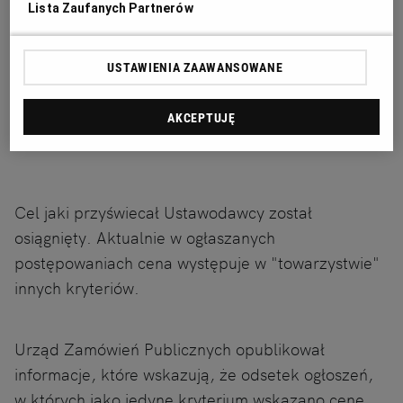
Lista Zaufanych Partnerów
USTAWIENIA ZAAWANSOWANE
AKCEPTUJĘ
Cel jaki przyświecał Ustawodawcy został
osiągnięty. Aktualnie w ogłaszanych
postępowaniach cena występuje w "towarzystwie"
innych kryteriów.
Urząd Zamówień Publicznych opublikował
informacje, które wskazują, że odsetek ogłoszeń,
w których jako jedyne kryterium wskazano cenę