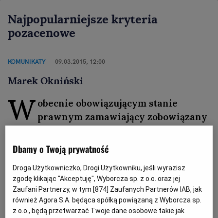
Najpopularniejsze kryteria
pozacenowe
KOMUNIKATY
09.03.2015, 12:00
Marek Okniński
W
obecnie obowiązującym stanie
prawnym zamawiający zobowiązany
jest przestrzegać dyspozycji wprowadzonej
do art. 91 ust. 2a ustawy z dnia 29 stycznia
Dbamy o Twoją prywatność
2004 r. Prawo zamówień publicznych, który
Droga Użytkowniczko, Drogi Użytkowniku, jeśli wyrazisz
umożliwia zamawiającemu zastosowanie
zgodę klikając "Akceptuję", Wyborcza sp. z o.o. oraz jej
jako jedynego kryterium - ceny realizacji
Zaufani Partnerzy, w tym [
874
] Zaufanych Partnerów IAB, jak
zamówienia - wyłącznie w sytuacji gdy
również Agora S.A. będąca spółką powiązaną z Wyborcza sp.
przedmiot zamówienia jest powszechnie
z o.o., będą przetwarzać Twoje dane osobowe takie jak