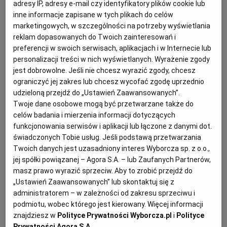
adresy IP, adresy e-mail czy identyfikatory plików cookie lub
dostępny oraz ma ustalone standardy
inne informacje zapisane w tych plikach do celów
jakościowe.
marketingowych, w szczególności na potrzeby wyświetlania
reklam dopasowanych do Twoich zainteresowań i
Cena nie jest jedynym kryterium przy
preferencji w swoich serwisach, aplikacjach i w Internecie lub
personalizacji treści w nich wyświetlanych. Wyrażenie zgody
wyborze oferty
jest dobrowolne. Jeśli nie chcesz wyrazić zgody, chcesz
ograniczyć jej zakres lub chcesz wycofać zgodę uprzednio
Wprowadzona przez Ustawodawcę dyspozycja art.
udzieloną przejdź do „Ustawień Zaawansowanych”.
91 ust. 2a
ustawy PZP
w praktyce skutkuje
Twoje dane osobowe mogą być przetwarzane także do
drastycznym ograniczeniem możliwości
celów badania i mierzenia informacji dotyczących
funkcjonowania serwisów i aplikacji lub łączone z danymi dot.
zastosowania przez
zamawiającego
ceny jako
świadczonych Tobie usług. Jeśli podstawą przetwarzania
jedynego kryterium oceny ofert.
Twoich danych jest uzasadniony interes Wyborcza sp. z o.o.,
jej spółki powiązanej – Agora S.A. – lub Zaufanych Partnerów,
masz prawo wyrazić sprzeciw. Aby to zrobić przejdź do
Wprowadzając nowe brzmienie art. 91 ust. 2a
„Ustawień Zaawansowanych” lub skontaktuj się z
ustawy PZP zamiarem ustawodawcy była zmiana
administratorem – w zależności od zakresu sprzeciwu i
podmiotu, wobec którego jest kierowany. Więcej informacji
dotychczasowej praktyki w zakresie ustalania
znajdziesz w
Polityce Prywatności Wyborcza.pl
i
Polityce
kryteriów wyboru najkorzystniejszej oferty. Przed
Prywatności Agora S.A.