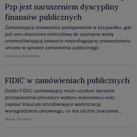
Pzp jest naruszeniem dyscypliny
finansów publicznych
Zamawiający unieważnia postępowanie w przypadku, gdy
jest ono obarczone niemożliwą do usunięcia wadą
uniemożliwiającą zawarcie niepodlegającej unieważnieniu
umowy w sprawie zamówienia publicznego.
Andrzej Łukaszewicz
FIDIC w zamówieniach publicznych
Dzięki FIDIC zamawiający może uzyskać wyraźne
przyspieszenie procedury wyboru wykonawcy oraz
zapisać klauzule umożliwiające waloryzację
wynagrodzenia umownego, co ma istotne znaczenie
zwłaszcza przy realizacji dużych inwestycji
Marek Okniński
infrastrukturalnych, które niejednokrotnie trwają
kilkadziesiąt miesięcy.