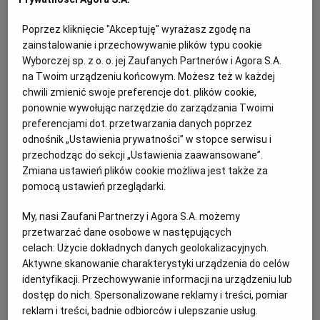
wejściem w życie nowelizacji ustawy Prawo
Poprzez kliknięcie "Akceptuję" wyrażasz zgodę na
zamówień publicznych w zakresie art. 91 ust. 2a,
zainstalowanie i przechowywanie plików typu cookie
cena była jedynym kryterium oceny złożonych
Wyborczej sp. z o. o. jej Zaufanych Partnerów i Agora S.A.
ofert w ponad 93% postępowań o udzielenie
na Twoim urządzeniu końcowym. Możesz też w każdej
zamówienia publicznego ogłaszanych w Biuletynie
chwili zmienić swoje preferencje dot. plików cookie,
ponownie wywołując narzędzie do zarządzania Twoimi
Zamówień Publicznych
oraz w ponad 85%
preferencjami dot. przetwarzania danych poprzez
zamówień ogłaszanych w Dzienniku Urzędowym
odnośnik „Ustawienia prywatności” w stopce serwisu i
Wspólnot Europejskich. Zobacz:
Cena jako jedyne
przechodząc do sekcji „Ustawienia zaawansowane”.
kryterium tylko w zamówieniach powszechnie
Zmiana ustawień plików cookie możliwa jest także za
pomocą ustawień przeglądarki.
dostępnych
My, nasi Zaufani Partnerzy i Agora S.A. możemy
przetwarzać dane osobowe w następujących
celach:
Użycie dokładnych danych geolokalizacyjnych.
Aktywne skanowanie charakterystyki urządzenia do celów
identyfikacji. Przechowywanie informacji na urządzeniu lub
dostęp do nich. Spersonalizowane reklamy i treści, pomiar
reklam i treści, badnie odbiorców i ulepszanie usług.