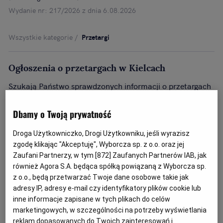
Wydanie nr: 217/2026 z dnia 6.08.2026
Wszystkie kategorie
Przetargi
Ogłoszenia o przetargach w Kielcach
Szukają Państwo sprawdzonych informacji o przetargach
w Kielcach?
Rozwiń dalej...
Zapraszamy do zapoznania się z aktualną ofertą
Dbamy o Twoją prywatność
dostępną w naszym serwisie. To zawsze aktualna baza
ogłoszeń, w której znajdą Państwo informacje o
Droga Użytkowniczko, Drogi Użytkowniku, jeśli wyrazisz
atrakcyjnych przetargach w Kielcach.
zgodę klikając "Akceptuję", Wyborcza sp. z o.o. oraz jej
Zaufani Partnerzy, w tym [
872
] Zaufanych Partnerów IAB, jak
również Agora S.A. będąca spółką powiązaną z Wyborcza sp.
z o.o., będą przetwarzać Twoje dane osobowe takie jak
adresy IP, adresy e-mail czy identyfikatory plików cookie lub
inne informacje zapisane w tych plikach do celów
marketingowych, w szczególności na potrzeby wyświetlania
reklam dopasowanych do Twoich zainteresowań i