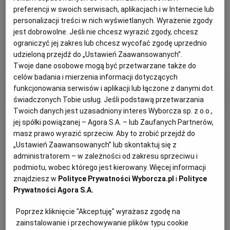
preferencji w swoich serwisach, aplikacjach i w Internecie lub
personalizacji treści w nich wyświetlanych. Wyrażenie zgody
jest dobrowolne. Jeśli nie chcesz wyrazić zgody, chcesz
ograniczyć jej zakres lub chcesz wycofać zgodę uprzednio
udzieloną przejdź do „Ustawień Zaawansowanych”.
Twoje dane osobowe mogą być przetwarzane także do
celów badania i mierzenia informacji dotyczących
Filtry i kategorie
funkcjonowania serwisów i aplikacji lub łączone z danymi dot.
świadczonych Tobie usług. Jeśli podstawą przetwarzania
Twoich danych jest uzasadniony interes Wyborcza sp. z o.o.,
jej spółki powiązanej – Agora S.A. – lub Zaufanych Partnerów,
masz prawo wyrazić sprzeciw. Aby to zrobić przejdź do
„Ustawień Zaawansowanych” lub skontaktuj się z
administratorem – w zależności od zakresu sprzeciwu i
Otrzymuj wiadomości z najnowszymi ogłoszeniami
podmiotu, wobec którego jest kierowany. Więcej informacji
spełniającymi wybrane przez Ciebie kryteria.
znajdziesz w
Polityce Prywatności Wyborcza.pl
i
Polityce
Prywatności Agora S.A.
Ustaw alert
Poprzez kliknięcie "Akceptuję" wyrażasz zgodę na
zainstalowanie i przechowywanie plików typu cookie