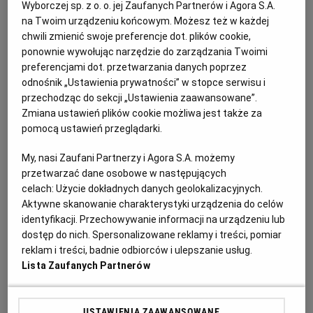
Wyborczej sp. z o. o. jej Zaufanych Partnerów i Agora S.A.
Kat: Przetargi
Miejscowość: Kielce
na Twoim urządzeniu końcowym. Możesz też w każdej
chwili zmienić swoje preferencje dot. plików cookie,
Sortuj wg daty: od najnowszej
ponownie wywołując narzędzie do zarządzania Twoimi
preferencjami dot. przetwarzania danych poprzez
odnośnik „Ustawienia prywatności” w stopce serwisu i
przechodząc do sekcji „Ustawienia zaawansowane”.
Ogłoszenia standardowe
Zmiana ustawień plików cookie możliwa jest także za
pomocą ustawień przeglądarki.
BZP: Remont drogi powiatowej nr 1260T w
miejscowości Ługi, gmina Chmielnik
My, nasi Zaufani Partnerzy i Agora S.A. możemy
przetwarzać dane osobowe w następujących
Przetargi
Przetargi na roboty budowlane
celach:
Użycie dokładnych danych geolokalizacyjnych.
Aktywne skanowanie charakterystyki urządzenia do celów
Ogłoszenie aktualne od
2026-07-30
do
2026-08-30
identyfikacji. Przechowywanie informacji na urządzeniu lub
dostęp do nich. Spersonalizowane reklamy i treści, pomiar
reklam i treści, badnie odbiorców i ulepszanie usług.
BZP: Poprawa efektywności energetycznej budynku
Lista Zaufanych Partnerów
Izby Administracji Skarbowej w Kielcach będącego
siedzibą Urzędu Skarbowego w Sandomierzu przy
ul. Żydowskiej 1 - II postępowanie
USTAWIENIA ZAAWANSOWANE