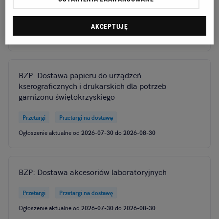
Przetargi
Przetargi na roboty budowlane
AKCEPTUJĘ
Ogłoszenie aktualne od
2026-07-30
do
2026-08-30
BZP: Dostawa papieru do urządzeń
kserograficznych i drukarskich dla potrzeb
garnizonu świętokrzyskiego
Przetargi
Przetargi na dostawę
Ogłoszenie aktualne od
2026-07-30
do
2026-08-30
BZP: Dostawa akcesoriów laboratoryjnych
Przetargi
Przetargi na dostawę
Ogłoszenie aktualne od
2026-07-30
do
2026-08-30