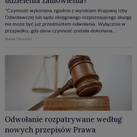
udzielenia zamówienia?
"Czynność wykonana zgodnie z wyrokiem Krajowej Izby
Odwoławczej lub sądu okręgowego rozpoznającego skargę
nie może być już przedmiotem odwołania. Wyłącznie w
przypadku, gdy dana czynność została dokonana
odmienne (tj. niezgodnie z wyrokiem Izby), to podlega ona
Marek Okniński
zaskarżeniu odwołaniem bez żadnych ograniczeń"
Odwołanie rozpatrywane według
nowych przepisów Prawa