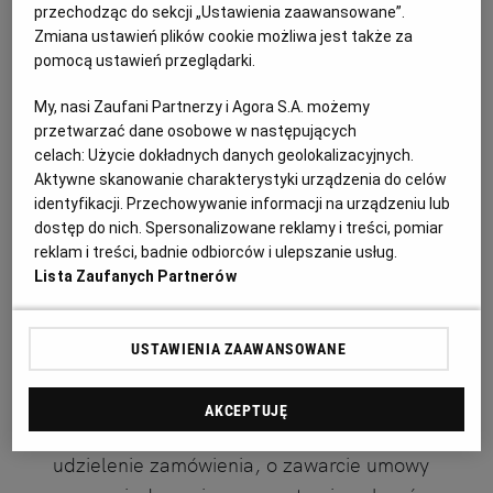
przechodząc do sekcji „Ustawienia zaawansowane”.
remont balkonów (I pion) wraz z wymianą balustrad i
Zmiana ustawień plików cookie możliwa jest także za
kafelkowaniem podłoży w budynku w Zabrzu
pomocą ustawień przeglądarki.
Ogłoszenie premium
15 dni do końca
My, nasi Zaufani Partnerzy i Agora S.A. możemy
24.08.2026
ZABRZE, Śląskie
przetwarzać dane osobowe w następujących
Przetargi, Przetargi na dostawę
celach:
Użycie dokładnych danych geolokalizacyjnych.
Aktywne skanowanie charakterystyki urządzenia do celów
identyfikacji. Przechowywanie informacji na urządzeniu lub
Przetargi
(14277)
dostęp do nich. Spersonalizowane reklamy i treści, pomiar
reklam i treści, badnie odbiorców i ulepszanie usług.
Lista Zaufanych Partnerów
Zgodnie z art. 513 wskazanej powyżej ustawy
odwołanie przysługuje na:
USTAWIENIA ZAAWANSOWANE
niezgodną z przepisami ustawy czynność
AKCEPTUJĘ
zamawiającego, podjętą w postępowaniu o
udzielenie zamówienia, o zawarcie umowy