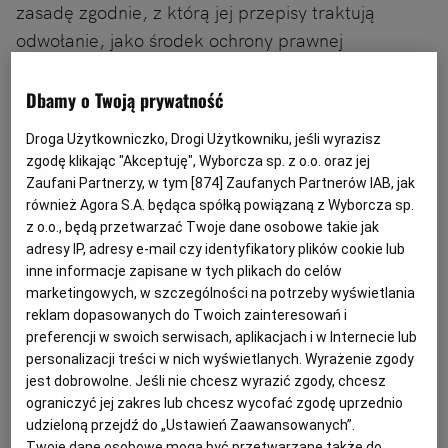
zasadę zgodnie, z którą jej przepisy traktują
odwołanie, jako środek ochrony prawnej
skierowany na zmianę sytuacji wykonawcy
ubiegającego się o uzyskanie zamówienia
Dbamy o Twoją prywatność
publicznego, polegającą na możliwości uzyskania
Droga Użytkowniczko, Drogi Użytkowniku, jeśli wyrazisz
w danym postępowaniu zamówienia tj. dokonanie
zgodę klikając "Akceptuję", Wyborcza sp. z o.o. oraz jej
wyboru, jako najkorzystniejszej oferty złożonej
Zaufani Partnerzy, w tym [
874
] Zaufanych Partnerów IAB, jak
przez podmiot wnoszący odwołanie. W świetle
również Agora S.A. będąca spółką powiązaną z Wyborcza sp.
z o.o., będą przetwarzać Twoje dane osobowe takie jak
przepisów Prawa zamówień publicznych odwołanie
adresy IP, adresy e-mail czy identyfikatory plików cookie lub
nie stanowi środka mającego na celu uzyskanie
inne informacje zapisane w tych plikach do celów
ogólnej zgodności działań zamawiającego z
marketingowych, w szczególności na potrzeby wyświetlania
reklam dopasowanych do Twoich zainteresowań i
prawem, ale środek mający na celu
preferencji w swoich serwisach, aplikacjach i w Internecie lub
doprowadzenie do zgodnej z przepisami decyzji o
personalizacji treści w nich wyświetlanych. Wyrażenie zgody
wyborze oferty odwołującego.
jest dobrowolne. Jeśli nie chcesz wyrazić zgody, chcesz
ograniczyć jej zakres lub chcesz wycofać zgodę uprzednio
udzieloną przejdź do „Ustawień Zaawansowanych”.
Twoje dane osobowe mogą być przetwarzane także do