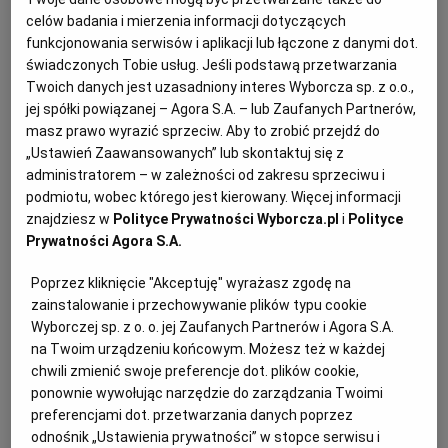
celów badania i mierzenia informacji dotyczących
funkcjonowania serwisów i aplikacji lub łączone z danymi dot.
świadczonych Tobie usług. Jeśli podstawą przetwarzania
Twoich danych jest uzasadniony interes Wyborcza sp. z o.o.,
jej spółki powiązanej – Agora S.A. – lub Zaufanych Partnerów,
masz prawo wyrazić sprzeciw. Aby to zrobić przejdź do
„Ustawień Zaawansowanych” lub skontaktuj się z
administratorem – w zależności od zakresu sprzeciwu i
podmiotu, wobec którego jest kierowany. Więcej informacji
znajdziesz w
Polityce Prywatności Wyborcza.pl
i
Polityce
Prywatności Agora S.A.
Poprzez kliknięcie "Akceptuję" wyrażasz zgodę na
zainstalowanie i przechowywanie plików typu cookie
Wyborczej sp. z o. o. jej Zaufanych Partnerów i Agora S.A.
na Twoim urządzeniu końcowym. Możesz też w każdej
Ogłoszenia z kategorii Przetargi
chwili zmienić swoje preferencje dot. plików cookie,
ponownie wywołując narzędzie do zarządzania Twoimi
Zabrzańska Spółdzielnia Mieszkaniowa w Zabrzu
preferencjami dot. przetwarzania danych poprzez
odnośnik „Ustawienia prywatności” w stopce serwisu i
ogłasza przetarg nieograniczony na kompleksowy