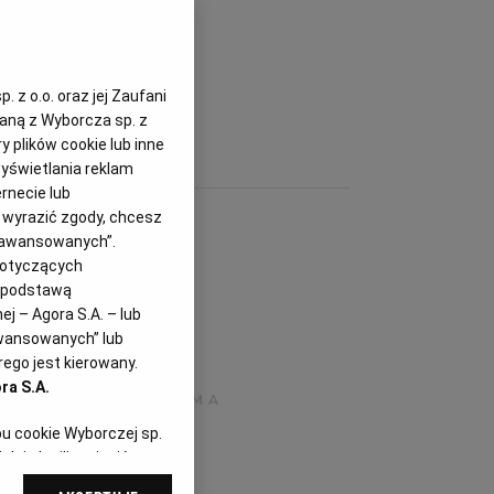
 z o.o. oraz jej Zaufani
zaną z Wyborcza sp. z
y plików cookie lub inne
yświetlania reklam
rnecie lub
z wyrazić zgody, chcesz
Zaawansowanych”.
dotyczących
i podstawą
j – Agora S.A. – lub
awansowanych” lub
ego jest kierowany.
ra S.A.
pu cookie Wyborczej sp.
dej chwili zmienić
referencjami dot.