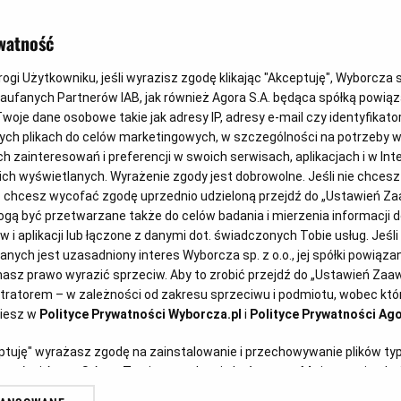
watność
gi Użytkowniku, jeśli wyrazisz zgodę klikając "Akceptuję", Wyborcza sp.
Zaufanych Partnerów IAB, jak również Agora S.A. będąca spółką powią
woje dane osobowe takie jak adresy IP, adresy e-mail czy identyfikator
ych plikach do celów marketingowych, w szczególności na potrzeby w
zainteresowań i preferencji w swoich serwisach, aplikacjach i w Inte
 nich wyświetlanych. Wyrażenie zgody jest dobrowolne. Jeśli nie chces
lub chcesz wycofać zgodę uprzednio udzieloną przejdź do „Ustawień 
wartości zamówień do 130.000 zł,
ą być przetwarzane także do celów badania i mierzenia informacji 
 i aplikacji lub łączone z danymi dot. świadczonych Tobie usług. Jeśl
gę kilka kryteriów.
ych jest uzasadniony interes Wyborcza sp. z o.o., jej spółki powiązane
asz prawo wyrazić sprzeciw. Aby to zrobić przejdź do „Ustawień Za
stratorem – w zależności od zakresu sprzeciwu i podmiotu, wobec któr
ziesz w
Polityce Prywatności Wyborcza.pl
i
Polityce Prywatności Ago
eptuję" wyrażasz zgodę na zainstalowanie i przechowywanie plików ty
ostępowanie na opracowanie ekspertyz w
artnerów i Agora S.A. na Twoim urządzeniu końcowym. Możesz też w każ
teraz jest konieczność wykonania
plików cookie, ponownie wywołując narzędzie do zarządzania Twoimi p