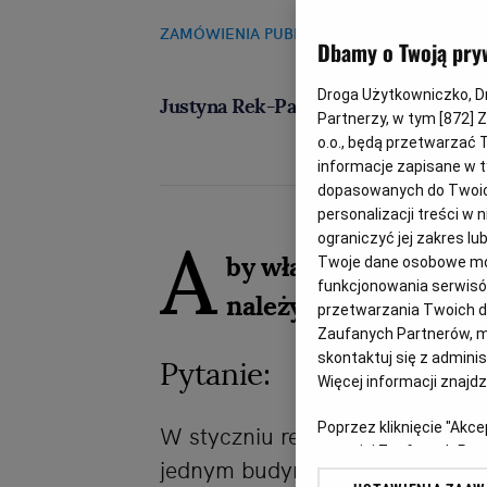
ZAMÓWIENIA PUBLICZNE
20.09.2023, 11:49
Dbamy o Twoją pry
Droga Użytkowniczko, Dro
Justyna Rek-Pawłowska
Partnerzy, w tym [
872
] 
o.o., będą przetwarzać T
informacje zapisane w t
dopasowanych do Twoich 
personalizacji treści w
A
ograniczyć jej zakres 
by właściwie ustalić 
Twoje dane osobowe mog
funkcjonowania serwisów
należy wziąć pod uwa
przetwarzania Twoich dan
Zaufanych Partnerów, m
skontaktuj się z admini
Pytanie:
Więcej informacji znajd
Poprzez kliknięcie "Akc
W styczniu realizowane było p
z o. o. jej Zaufanych P
jednym budynku mieszkalnym i 
swoje preferencje dot. 