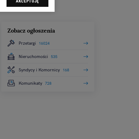
AKCEPTUJĘ
dząc do sekcji
tawień przeglądarki.
 celach:
Użycie
Zobacz ogłoszenia
ów identyfikacji.
i, pomiar reklam i
Przetargi
16024
Nieruchomości
535
Syndycy i Komornicy
168
Komunikaty
728