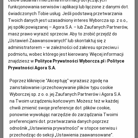
funkcjonowania serwisów i aplikacji lub łączone z danymi dot.
świadczonych Tobie usług. Jeśli podstawą przetwarzania
Twoich danych jest uzasadniony interes Wyborcza sp. z o.o.,
jej spółki powiązanej – Agora S.A. – lub Zaufanych Partnerów,
Ogłoszenia z kategorii Przetargi
masz prawo wyrazić sprzeciw. Aby to zrobić przejdź do
„Ustawień Zaawansowanych” lub skontaktuj się z
administratorem – w zależności od zakresu sprzeciwu i
Suwalska Spółdzielnia Mieszkaniowa ogłasza przetarg
podmiotu, wobec którego jest kierowany. Więcej informacji
nieograniczony na zakup dwóch samochodów
znajdziesz w
Polityce Prywatności Wyborcza.pl
i
Polityce
dostawczych
Prywatności Agora S.A.
Poprzez kliknięcie "Akceptuję" wyrażasz zgodę na
Ogłoszenie premium
11 dni do końca
zainstalowanie i przechowywanie plików typu cookie
19.08.2026
SUWAŁKI, Podlaskie
Wyborczej sp. z o. o. jej Zaufanych Partnerów i Agora S.A.
Przetargi, Przetargi na dostawę
na Twoim urządzeniu końcowym. Możesz też w każdej
chwili zmienić swoje preferencje dot. plików cookie,
ponownie wywołując narzędzie do zarządzania Twoimi
Przetargi
(14768)
preferencjami dot. przetwarzania danych poprzez
odnośnik „Ustawienia prywatności” w stopce serwisu i
przechodząc do sekcji „Ustawienia zaawansowane”.