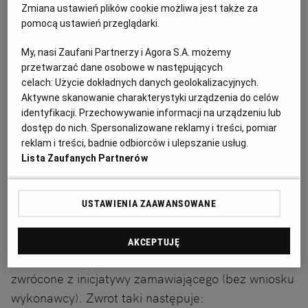
Odpowiedź
Zmiana ustawień plików cookie możliwa jest także za
pomocą ustawień przeglądarki.
Przepisy ustawy Pzp przewidują zwrot wadium w
My, nasi Zaufani Partnerzy i Agora S.A. możemy
dwóch przypadkach: samodzielnie przez
przetwarzać dane osobowe w następujących
zamawiającego (bez wniosku wykonawcy) oraz na
celach:
Użycie dokładnych danych geolokalizacyjnych.
wniosek wykonawcy. Zasadą jest, że wadium (bez
Aktywne skanowanie charakterystyki urządzenia do celów
identyfikacji. Przechowywanie informacji na urządzeniu lub
względu na to z którym przypadkiem zwrotu mamy
dostęp do nich. Spersonalizowane reklamy i treści, pomiar
do czynienia) powinno być zwrócone niezwłocznie.
reklam i treści, badnie odbiorców i ulepszanie usług.
Maksymalny termin, w którym zamawiający ma
Lista Zaufanych Partnerów
obowiązek zwrócić wadium to 7 dni od zaistnienia
okoliczności uzasadniającego jego zwrot.
USTAWIENIA ZAAWANSOWANE
Przepis art. 98 ust. 1 ustawy Pzp wskazuje
AKCEPTUJĘ
okoliczności, w których wadium powinno być
zwrócone z inicjatywy zamawiającego (bez wniosku
wykonawcy). Zwrot taki następuje: