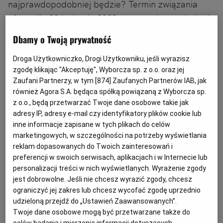
najprawdopodobniej będzie? Termin związania
ofert mija 28 kwietnia 2023, czy pomimo wniesienia
odwołania w momencie jak nam upłynie TZO
Dbamy o Twoją prywatność
musimy zwrócić wszystkim wykonawców wadium z
"automatu" nie później niż w ciągu 7 dni?
Droga Użytkowniczko, Drogi Użytkowniku, jeśli wyrazisz
zgodę klikając "Akceptuję", Wyborcza sp. z o.o. oraz jej
Zaufani Partnerzy, w tym [
874
] Zaufanych Partnerów IAB, jak
również Agora S.A. będąca spółką powiązaną z Wyborcza sp.
z o.o., będą przetwarzać Twoje dane osobowe takie jak
adresy IP, adresy e-mail czy identyfikatory plików cookie lub
inne informacje zapisane w tych plikach do celów
marketingowych, w szczególności na potrzeby wyświetlania
reklam dopasowanych do Twoich zainteresowań i
preferencji w swoich serwisach, aplikacjach i w Internecie lub
personalizacji treści w nich wyświetlanych. Wyrażenie zgody
jest dobrowolne. Jeśli nie chcesz wyrazić zgody, chcesz
ograniczyć jej zakres lub chcesz wycofać zgodę uprzednio
udzieloną przejdź do „Ustawień Zaawansowanych”.
Twoje dane osobowe mogą być przetwarzane także do
celów badania i mierzenia informacji dotyczących