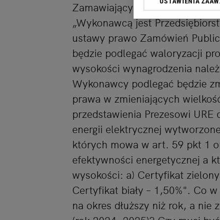
USTAWIENIA ZAA
Zamawiający zamierza wprowad
przetwarzania danych p
„Ustawienia zaawansowa
„Wykonawcą jest Przedsiębiors
ustawy prawo Zamówień Publi
My, nasi Zaufani Partn
dokładnych danych geolo
będzie podlegać waloryzacji p
Przechowywanie informac
wysokości wynagrodzenia nal
treści, badnie odbio
Wykonawcy podlegać będzie zm
prawa w zmieniających wielkość
przedstawienia Prezesowi URE
energii elektrycznej wytworzone
których mowa w art. 59 pkt 1 o
efektywności energetycznej a k
wysokości: a) Certyfikat zielony
Certyfikat biały – 1,50%". Co w
na okres dłuższy niż rok, a ni