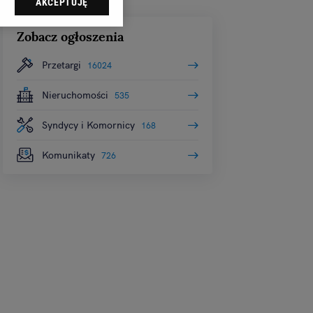
AKCEPTUJĘ
dząc do sekcji
tawień przeglądarki.
Zobacz ogłoszenia
 celach:
Użycie
Przetargi
16024
ów identyfikacji.
i, pomiar reklam i
Nieruchomości
535
Syndycy i Komornicy
168
Komunikaty
726