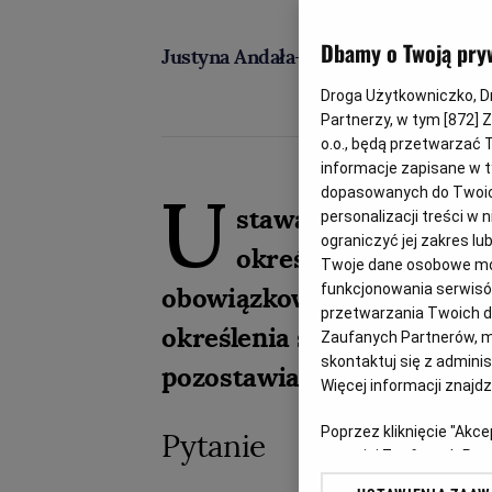
Dbamy o Twoją pry
Justyna Andała-Sępkowska
Droga Użytkowniczko, Dro
Partnerzy, w tym [
872
] 
o.o., będą przetwarzać T
informacje zapisane w t
U
dopasowanych do Twoich 
stawa Pzp wprowadz
personalizacji treści w
ograniczyć jej zakres 
określonych umowac
Twoje dane osobowe mog
funkcjonowania serwisów
obowiązkowych klauzul wal
przetwarzania Twoich dan
określenia sposobu ustale
Zaufanych Partnerów, m
skontaktuj się z admini
pozostawia swobodę zama
Więcej informacji znajd
Poprzez kliknięcie "Akc
Pytanie
z o. o. jej Zaufanych P
swoje preferencje dot. 