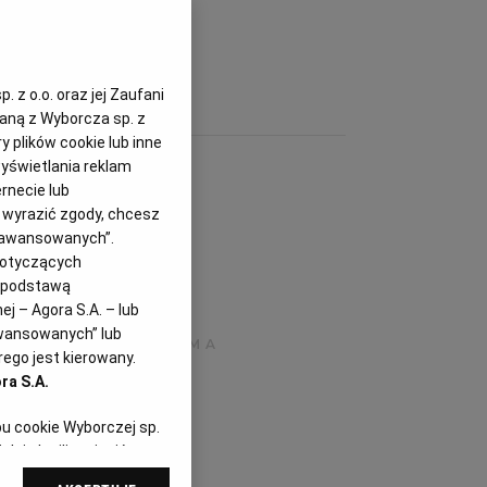
 z o.o. oraz jej Zaufani
zaną z Wyborcza sp. z
y plików cookie lub inne
yświetlania reklam
rnecie lub
z wyrazić zgody, chcesz
Zaawansowanych”.
dotyczących
i podstawą
j – Agora S.A. – lub
awansowanych” lub
ego jest kierowany.
ra S.A.
pu cookie Wyborczej sp.
dej chwili zmienić
referencjami dot.