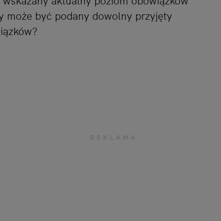
ć wskazany aktualny poziom obowiązków
y może być podany dowolny przyjęty
wiązków?