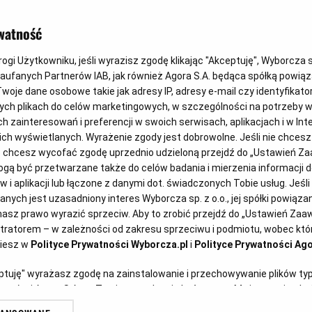
watność
gi Użytkowniku, jeśli wyrazisz zgodę klikając "Akceptuję", Wyborcza sp.
Zaufanych Partnerów IAB, jak również Agora S.A. będąca spółką powią
woje dane osobowe takie jak adresy IP, adresy e-mail czy identyfikator
ych plikach do celów marketingowych, w szczególności na potrzeby w
zainteresowań i preferencji w swoich serwisach, aplikacjach i w Inte
ając obowiązek zawierania w
 nich wyświetlanych. Wyrażenie zgody jest dobrowolne. Jeśli nie chces
lub chcesz wycofać zgodę uprzednio udzieloną przejdź do „Ustawień 
h o zamówienie publiczne
ą być przetwarzane także do celów badania i mierzenia informacji 
 i aplikacji lub łączone z danymi dot. świadczonych Tobie usług. Jeśl
oryzacyjnych, w odniesieniu do
ych jest uzasadniony interes Wyborcza sp. z o.o., jej spółki powiązane
nia zmiany wynagrodzenia
asz prawo wyrazić sprzeciw. Aby to zrobić przejdź do „Ustawień Za
stratorem – w zależności od zakresu sprzeciwu i podmiotu, wobec któr
wiającemu.
ziesz w
Polityce Prywatności Wyborcza.pl
i
Polityce Prywatności Ago
eptuję" wyrażasz zgodę na zainstalowanie i przechowywanie plików ty
artnerów i Agora S.A. na Twoim urządzeniu końcowym. Możesz też w każ
plików cookie, ponownie wywołując narzędzie do zarządzania Twoimi p