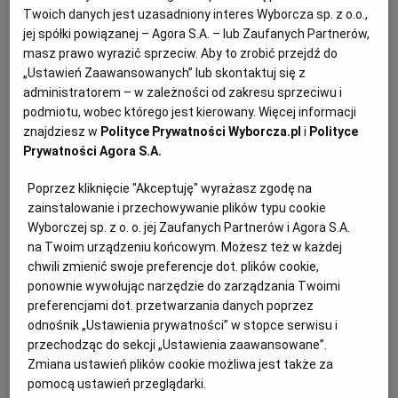
Twoich danych jest uzasadniony interes Wyborcza sp. z o.o.,
jej spółki powiązanej – Agora S.A. – lub Zaufanych Partnerów,
masz prawo wyrazić sprzeciw. Aby to zrobić przejdź do
„Ustawień Zaawansowanych” lub skontaktuj się z
administratorem – w zależności od zakresu sprzeciwu i
podmiotu, wobec którego jest kierowany. Więcej informacji
znajdziesz w
Polityce Prywatności Wyborcza.pl
i
Polityce
Ogłoszenia z kategorii Syndycy i Komornicy
Prywatności Agora S.A.
Poprzez kliknięcie "Akceptuję" wyrażasz zgodę na
Syndyk masy upadłości zaprasza do udziału w
zainstalowanie i przechowywanie plików typu cookie
pisemnym przetargu nieograniczonym na sprzedaż
Wyborczej sp. z o. o. jej Zaufanych Partnerów i Agora S.A.
nieruchomości
na Twoim urządzeniu końcowym. Możesz też w każdej
chwili zmienić swoje preferencje dot. plików cookie,
ponownie wywołując narzędzie do zarządzania Twoimi
Ogłoszenie premium
10 dni do końca
preferencjami dot. przetwarzania danych poprzez
odnośnik „Ustawienia prywatności” w stopce serwisu i
17.08.2026
WARSZAWA, Mazowieckie
przechodząc do sekcji „Ustawienia zaawansowane”.
Syndycy i Komornicy, Licytacje komornicze
Zmiana ustawień plików cookie możliwa jest także za
pomocą ustawień przeglądarki.