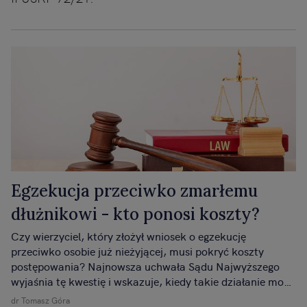
Egzekucja przeciwko zmarłemu
dłużnikowi - kto ponosi koszty?
Czy wierzyciel, który złożył wniosek o egzekucję
przeciwko osobie już nieżyjącej, musi pokryć koszty
postępowania? Najnowsza uchwała Sądu Najwyższego
wyjaśnia tę kwestię i wskazuje, kiedy takie działanie może
zostać uznane za "oczywiście niecelowe". To istotna
dr Tomasz Góra