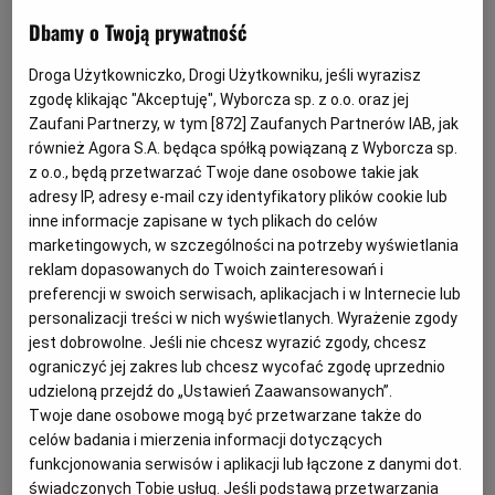
omawia obowiązki instytucji finansowych w
Dbamy o Twoją prywatność
kontekście przepisów kodeksu postępowania
Droga Użytkowniczko, Drogi Użytkowniku, jeśli wyrazisz
cywilnego oraz ustawy – Prawo bankowe. Tekst
zgodę klikając "Akceptuję", Wyborcza sp. z o.o. oraz jej
kierowany jest przede wszystkim do studentów
Zaufani Partnerzy, w tym [
872
] Zaufanych Partnerów IAB, jak
prawa, aplikantów, pracowników sektora
również Agora S.A. będąca spółką powiązaną z Wyborcza sp.
z o.o., będą przetwarzać Twoje dane osobowe takie jak
bankowego oraz osób zajmujących się egzekucją
adresy IP, adresy e-mail czy identyfikatory plików cookie lub
sądową.
inne informacje zapisane w tych plikach do celów
marketingowych, w szczególności na potrzeby wyświetlania
reklam dopasowanych do Twoich zainteresowań i
preferencji w swoich serwisach, aplikacjach i w Internecie lub
personalizacji treści w nich wyświetlanych. Wyrażenie zgody
jest dobrowolne. Jeśli nie chcesz wyrazić zgody, chcesz
ograniczyć jej zakres lub chcesz wycofać zgodę uprzednio
udzieloną przejdź do „Ustawień Zaawansowanych”.
Twoje dane osobowe mogą być przetwarzane także do
celów badania i mierzenia informacji dotyczących
funkcjonowania serwisów i aplikacji lub łączone z danymi dot.
świadczonych Tobie usług. Jeśli podstawą przetwarzania