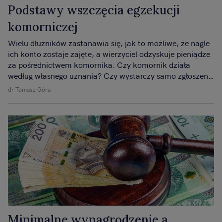
Podstawy wszczęcia egzekucji
komorniczej
Wielu dłużników zastanawia się, jak to możliwe, że nagle
ich konto zostaje zajęte, a wierzyciel odzyskuje pieniądze
za pośrednictwem komornika. Czy komornik działa
według własnego uznania? Czy wystarczy samo zgłoszenie
wierzyciela, aby ruszyła machina egzekucyjna?
dr Tomasz Góra
Minimalne wynagrodzenie a