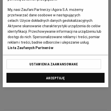
komornik, sprawdzając wyłącznie polskie banki,
My, nasi Zaufani Partnerzy i Agora S.A. możemy
nie otrzyma informacji o tym koncie.
przetwarzać dane osobowe w następujących
celach:
Użycie dokładnych danych geolokalizacyjnych.
Aktywne skanowanie charakterystyki urządzenia do celów
identyfikacji. Przechowywanie informacji na urządzeniu lub
dostęp do nich. Spersonalizowane reklamy i treści, pomiar
reklam i treści, badnie odbiorców i ulepszanie usług.
Lista Zaufanych Partnerów
USTAWIENIA ZAAWANSOWANE
AKCEPTUJĘ