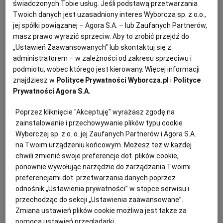
Mechanizm zajęcia rachunków bankowych w
świadczonych Tobie usług. Jeśli podstawą przetwarzania
Twoich danych jest uzasadniony interes Wyborcza sp. z o.o.,
postępowaniu egzekucyjnym prowadzonym przez
jej spółki powiązanej – Agora S.A. – lub Zaufanych Partnerów,
komornika sądowego odbywa się poprzez system
masz prawo wyrazić sprzeciw. Aby to zrobić przejdź do
OGNIVO, który obsługiwany jest przez Krajową
„Ustawień Zaawansowanych” lub skontaktuj się z
Izbę Rozliczeniową. Dzięki niemu komornik
administratorem – w zależności od zakresu sprzeciwu i
podmiotu, wobec którego jest kierowany. Więcej informacji
elektronicznie komunikuje się z bankami w Polsce i
znajdziesz w
Polityce Prywatności Wyborcza.pl
i
Polityce
otrzymuje informację o rachunkach dłużnika.
Prywatności Agora S.A.
Poprzez kliknięcie "Akceptuję" wyrażasz zgodę na
Revolut a polskie prawo bankowe
zainstalowanie i przechowywanie plików typu cookie
Wyborczej sp. z o. o. jej Zaufanych Partnerów i Agora S.A.
na Twoim urządzeniu końcowym. Możesz też w każdej
Tutaj pojawia się zasadnicza kwestia: Revolut nie
chwili zmienić swoje preferencje dot. plików cookie,
jest polskim bankiem. To instytucja finansowa
ponownie wywołując narzędzie do zarządzania Twoimi
działająca na podstawie licencji bankowej
preferencjami dot. przetwarzania danych poprzez
uzyskanej na Litwie i świadcząca usługi w całej Unii
odnośnik „Ustawienia prywatności” w stopce serwisu i
przechodząc do sekcji „Ustawienia zaawansowane”.
Europejskiej. Oznacza to, że rachunki Revolut nie
Zmiana ustawień plików cookie możliwa jest także za
są ujawniane w systemie OGNIVO, a więc
pomocą ustawień przeglądarki.