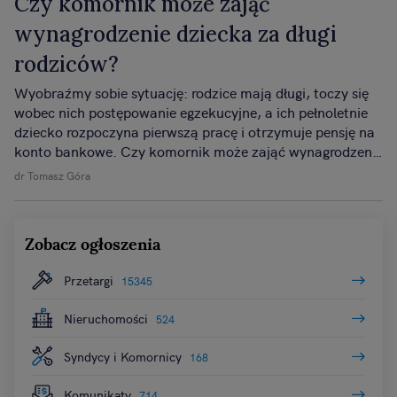
Czy komornik może zająć
wynagrodzenie dziecka za długi
rodziców?
Wyobraźmy sobie sytuację: rodzice mają długi, toczy się
wobec nich postępowanie egzekucyjne, a ich pełnoletnie
dziecko rozpoczyna pierwszą pracę i otrzymuje pensję na
konto bankowe. Czy komornik może zająć wynagrodzenie
dziecka, aby spłacić długi rodziców? To pytanie budzi
dr Tomasz Góra
wiele emocji i obaw, dlatego warto odwołać się do jasnych
reguł prawa, w szczególności Kodeksu cywilnego i
Kodeksu postępowania cywilnego.
Zobacz ogłoszenia
Przetargi
15345
Nieruchomości
524
Syndycy i Komornicy
168
Komunikaty
714