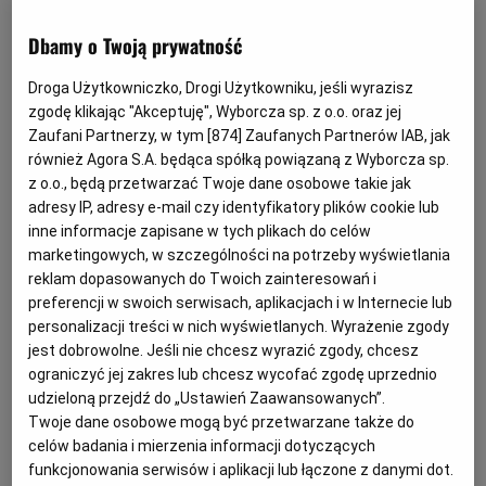
Czy komornik może zając środki na koncie Revolut?
(Fot. Shutterstock)
Dbamy o Twoją prywatność
Droga Użytkowniczko, Drogi Użytkowniku, jeśli wyrazisz
C
oraz więcej Polaków korzysta z
zgodę klikając "Akceptuję", Wyborcza sp. z o.o. oraz jej
nowoczesnych usług finansowych,
Zaufani Partnerzy, w tym [
874
] Zaufanych Partnerów IAB, jak
również Agora S.A. będąca spółką powiązaną z Wyborcza sp.
takich jak Revolut. To wygodne
z o.o., będą przetwarzać Twoje dane osobowe takie jak
rozwiązanie - aplikacja, karta
adresy IP, adresy e-mail czy identyfikatory plików cookie lub
wielowalutowa, szybkie przelewy i
inne informacje zapisane w tych plikach do celów
atrakcyjny kurs wymiany walut. Pojawia
marketingowych, w szczególności na potrzeby wyświetlania
reklam dopasowanych do Twoich zainteresowań i
się jednak pytanie: co w sytuacji, gdy
preferencji w swoich serwisach, aplikacjach i w Internecie lub
posiadacz takiego rachunku ma długi i
personalizacji treści w nich wyświetlanych. Wyrażenie zgody
wszczęto wobec niego egzekucję
jest dobrowolne. Jeśli nie chcesz wyrazić zgody, chcesz
komorniczą? Czy konto w Revolut może
ograniczyć jej zakres lub chcesz wycofać zgodę uprzednio
udzieloną przejdź do „Ustawień Zaawansowanych”.
zostać zajęte przez komornika, tak jak
Twoje dane osobowe mogą być przetwarzane także do
tradycyjny rachunek w polskim banku?
celów badania i mierzenia informacji dotyczących
funkcjonowania serwisów i aplikacji lub łączone z danymi dot.