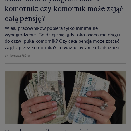
komornik: czy komornik może zająć
całą pensję?
Wielu pracowników pobiera tylko minimalne
wynagrodzenie. Co dzieje się, gdy taka osoba ma długi i
do drzwi puka komornik? Czy cała pensja może zostać
zajęta przez komornika? To ważne pytanie dla dłużników,
ale też dla pracodawców. Wyjaśniamy w prosty sposób,
dr Tomasz Góra
co mówią przepisy.