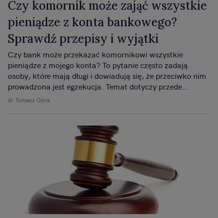
Czy komornik może zająć wszystkie
pieniądze z konta bankowego?
Sprawdź przepisy i wyjątki
Czy bank może przekazać komornikowi wszystkie
pieniądze z mojego konta? To pytanie często zadają
osoby, które mają długi i dowiadują się, że przeciwko nim
prowadzona jest egzekucja. Temat dotyczy przede
wszystkim dłużnika, ale ważny jest też dla banku, który
dr Tomasz Góra
ma swoje obowiązki. Sprawdźmy, co na ten temat mówią
przepisy prawa i jak wygląda to w praktyce.