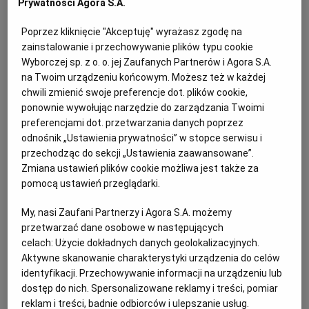
Prywatności Agora S.A.
najmniej 5% wartości umowy.
Poprzez kliknięcie "Akceptuję" wyrażasz zgodę na
zainstalowanie i przechowywanie plików typu cookie
Wyborczej sp. z o. o. jej Zaufanych Partnerów i Agora S.A.
na Twoim urządzeniu końcowym. Możesz też w każdej
chwili zmienić swoje preferencje dot. plików cookie,
ponownie wywołując narzędzie do zarządzania Twoimi
preferencjami dot. przetwarzania danych poprzez
odnośnik „Ustawienia prywatności” w stopce serwisu i
przechodząc do sekcji „Ustawienia zaawansowane”.
Zmiana ustawień plików cookie możliwa jest także za
pomocą ustawień przeglądarki.
My, nasi Zaufani Partnerzy i Agora S.A. możemy
przetwarzać dane osobowe w następujących
celach:
Użycie dokładnych danych geolokalizacyjnych.
Aktywne skanowanie charakterystyki urządzenia do celów
identyfikacji. Przechowywanie informacji na urządzeniu lub
dostęp do nich. Spersonalizowane reklamy i treści, pomiar
reklam i treści, badnie odbiorców i ulepszanie usług.
Ogłoszenia z kategorii Przetargi