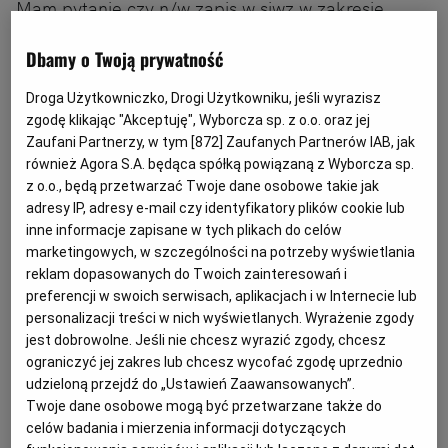
Mam pytanie czy n/w zapis w siwz w zakresie
opisanego warunku o dysponowaniu osobą jest
Dbamy o Twoją prywatność
zgodny z prawem:
Droga Użytkowniczko, Drogi Użytkowniku, jeśli wyrazisz
zgodę klikając "Akceptuję", Wyborcza sp. z o.o. oraz jej
"Wykonawca potwierdzi spełnianie niniejszego
Zaufani Partnerzy, w tym [
872
] Zaufanych Partnerów IAB, jak
warunku udziału w postępowaniu, jeżeli wykaże,
również Agora S.A. będąca spółką powiązaną z Wyborcza sp.
że dysponuje Kierownikiem budowy posiadającym
z o.o., będą przetwarzać Twoje dane osobowe takie jak
adresy IP, adresy e-mail czy identyfikatory plików cookie lub
uprawnienia w specjalności instalacyjnej w zakresie
inne informacje zapisane w tych plikach do celów
sieci, instalacji i urządzeń cieplnych,
marketingowych, w szczególności na potrzeby wyświetlania
wentylacyjnych, gazowych, wodociągowych i
reklam dopasowanych do Twoich zainteresowań i
kanalizacyjnych. Do oferty należy dołączyć
preferencji w swoich serwisach, aplikacjach i w Internecie lub
personalizacji treści w nich wyświetlanych. Wyrażenie zgody
oświadczenie Wykonawcy, że zaproponowana
jest dobrowolne. Jeśli nie chcesz wyrazić zgody, chcesz
osoba posiada wymagane uprawnienia i przynależy
ograniczyć jej zakres lub chcesz wycofać zgodę uprzednio
do właściwej izby samorządu zawodowego jeżeli
udzieloną przejdź do „Ustawień Zaawansowanych”.
Twoje dane osobowe mogą być przetwarzane także do
taki wymóg na tą osobę nakłada Prawo
celów badania i mierzenia informacji dotyczących
budowlane".