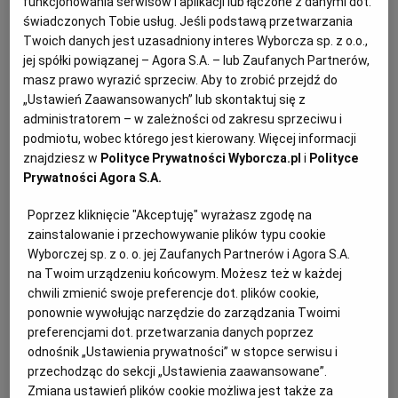
funkcjonowania serwisów i aplikacji lub łączone z danymi dot.
świadczonych Tobie usług. Jeśli podstawą przetwarzania
Twoich danych jest uzasadniony interes Wyborcza sp. z o.o.,
jej spółki powiązanej – Agora S.A. – lub Zaufanych Partnerów,
masz prawo wyrazić sprzeciw. Aby to zrobić przejdź do
„Ustawień Zaawansowanych” lub skontaktuj się z
administratorem – w zależności od zakresu sprzeciwu i
podmiotu, wobec którego jest kierowany. Więcej informacji
znajdziesz w
Polityce Prywatności Wyborcza.pl
i
Polityce
Prywatności Agora S.A.
Poprzez kliknięcie "Akceptuję" wyrażasz zgodę na
zainstalowanie i przechowywanie plików typu cookie
Wyborczej sp. z o. o. jej Zaufanych Partnerów i Agora S.A.
na Twoim urządzeniu końcowym. Możesz też w każdej
chwili zmienić swoje preferencje dot. plików cookie,
ponownie wywołując narzędzie do zarządzania Twoimi
preferencjami dot. przetwarzania danych poprzez
odnośnik „Ustawienia prywatności” w stopce serwisu i
Ogłoszenia z kategorii Przetargi
przechodząc do sekcji „Ustawienia zaawansowane”.
Zmiana ustawień plików cookie możliwa jest także za