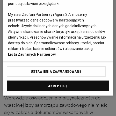
pomocą ustawień przeglądarki.
Suwalska Spółdzielnia Mieszkaniowa ogłasza przetarg
nieograniczony na zakup dwóch samochodów
My, nasi Zaufani Partnerzy i Agora S.A. możemy
dostawczych
przetwarzać dane osobowe w następujących
celach:
Użycie dokładnych danych geolokalizacyjnych.
Aktywne skanowanie charakterystyki urządzenia do celów
Ogłoszenie premium
12 dni do końca
identyfikacji. Przechowywanie informacji na urządzeniu lub
dostęp do nich. Spersonalizowane reklamy i treści, pomiar
19.08.2026
SUWAŁKI, Podlaskie
reklam i treści, badnie odbiorców i ulepszanie usług.
Przetargi, Przetargi na dostawę
Lista Zaufanych Partnerów
Przetargi
(16024)
USTAWIENIA ZAAWANSOWANE
Odpowiedź:
AKCEPTUJĘ
Wprawdzie oświadczenie o przynależności do
właściwej izby samorządu zawodowego nie mieści
się w zakresie dokumentów wskazanych w