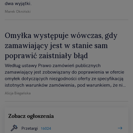
dwa wyjątki.
Marek Okniński
Omyłka występuje wówczas, gdy
zamawiający jest w stanie sam
poprawić zaistniały błąd
Według ustawy Prawo zamówień publicznych
zamawiający jest zobowiązany do poprawienia w ofercie
omyłek dotyczących niezgodności oferty ze specyfikacją
istotnych warunków zamówienia, pod warunkiem, że nie
spowoduje to istotnych zmian w treści oferty.
Alicja Biegańska
Zobacz ogłoszenia
Przetargi
16024