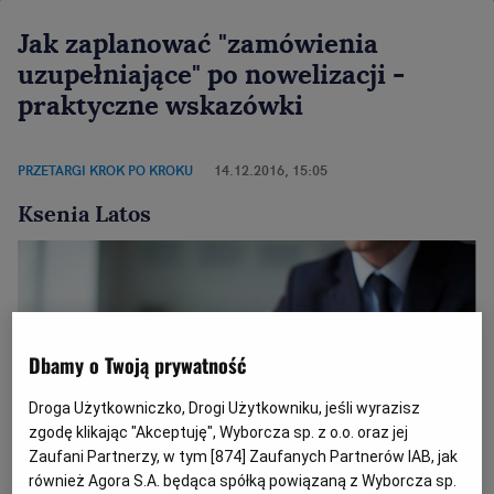
Jak zaplanować "zamówienia
uzupełniające" po nowelizacji -
praktyczne wskazówki
PRZETARGI KROK PO KROKU
14.12.2016, 15:05
Ksenia Latos
Dbamy o Twoją prywatność
Droga Użytkowniczko, Drogi Użytkowniku, jeśli wyrazisz
zgodę klikając "Akceptuję", Wyborcza sp. z o.o. oraz jej
Zaufani Partnerzy, w tym [
874
] Zaufanych Partnerów IAB, jak
również Agora S.A. będąca spółką powiązaną z Wyborcza sp.