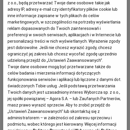
z o.o., będą przetwarzać Twoje dane osobowe takie jak
adresy IP, adresy e-mail czy identyfikatory plików cookie lub
inne informacje zapisane w tych plikach do celów
Jak zaplanować 'zamówienia uzupełniające' po nowelizacji - praktyczne wskazówki
marketingowych, w szczególności na potrzeby wyświetlania
(fot.Shutterstock)
reklam dopasowanych do Twoich zainteresowań i
preferencji w swoich serwisach, aplikacjach i w Internecie lub
O
pis przedmiotu zamówienia musi
personalizacji treści w nich wyświetlanych. Wyrażenie zgody
przewidywać zakres podobnych robót
jest dobrowolne. Jeśli nie chcesz wyrazić zgody, chcesz
ograniczyć jej zakres lub chcesz wycofać zgodę uprzednio
budowlanych lub usług oraz warunki, na
udzieloną przejdź do „Ustawień Zaawansowanych”.
jakich zostaną one udzielone.
Twoje dane osobowe mogą być przetwarzane także do
celów badania i mierzenia informacji dotyczących
Pytanie:
funkcjonowania serwisów i aplikacji lub łączone z danymi dot.
świadczonych Tobie usług. Jeśli podstawą przetwarzania
Twoich danych jest uzasadniony interes Wyborcza sp. z o.o.,
W siwz na roboty budowlane chcemy przewidzieć
jej spółki powiązanej – Agora S.A. – lub Zaufanych Partnerów,
roboty uzupełniające (art. 67 ust. 6 ustawy Pzp).
masz prawo wyrazić sprzeciw. Aby to zrobić przejdź do
Czy powinniśmy określić zakres robót i wskazać do
„Ustawień Zaawansowanych” lub skontaktuj się z
administratorem – w zależności od zakresu sprzeciwu i
jakiej wysokości można ich obecnie udzielać (np. w
podmiotu, wobec którego jest kierowany. Więcej informacji
formie % lub konkretnej kwoty)?