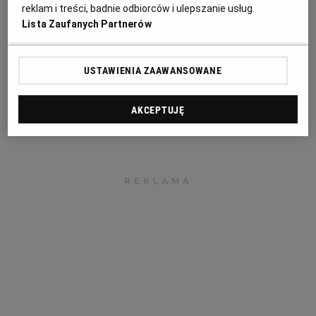
reklam i treści, badnie odbiorców i ulepszanie usług.
powtórzeniu podobnych usług lub robót
Lista Zaufanych Partnerów
budowlanych, jeżeli:
USTAWIENIA ZAAWANSOWANE
AKCEPTUJĘ