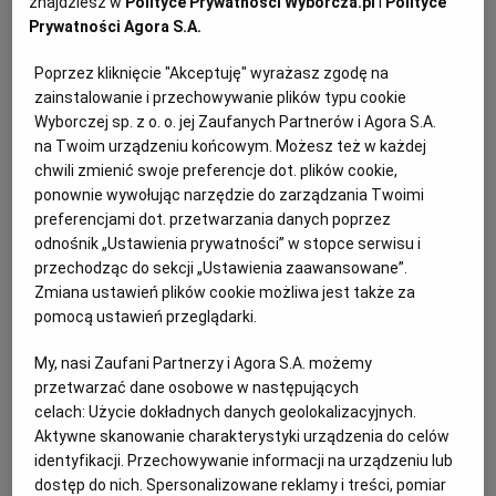
znajdziesz w
Polityce Prywatności Wyborcza.pl
i
Polityce
Prywatności Agora S.A.
Znajdź przetarg:
Oferty przetargów z całego kraju
Poprzez kliknięcie "Akceptuję" wyrażasz zgodę na
zainstalowanie i przechowywanie plików typu cookie
Wyborczej sp. z o. o. jej Zaufanych Partnerów i Agora S.A.
Odpowiedź:
na Twoim urządzeniu końcowym. Możesz też w każdej
chwili zmienić swoje preferencje dot. plików cookie,
Trzeba też wskazać w dokumentacji ich
ponownie wywołując narzędzie do zarządzania Twoimi
preferencjami dot. przetwarzania danych poprzez
przewidywaną wartość. Przepisy nie ograniczają jej
odnośnik „Ustawienia prywatności” w stopce serwisu i
górnej wysokości.
przechodząc do sekcji „Ustawienia zaawansowane”.
Zmiana ustawień plików cookie możliwa jest także za
pomocą ustawień przeglądarki.
Zgodnie z art. 67 ust. 1 pkt 6 ustawy Pzp
zamawiający może przewidzieć w ogłoszeniu o
My, nasi Zaufani Partnerzy i Agora S.A. możemy
przetwarzać dane osobowe w następujących
zamówieniu podstawowym udzielenie w okresie 3
celach:
Użycie dokładnych danych geolokalizacyjnych.
lat od dnia udzielenia zamówienia podstawowego,
Aktywne skanowanie charakterystyki urządzenia do celów
dotychczasowemu wykonawcy usług lub robót
identyfikacji. Przechowywanie informacji na urządzeniu lub
dostęp do nich. Spersonalizowane reklamy i treści, pomiar
budowlanych, zamówienia polegającego na