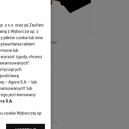
 z o.o. oraz jej Zaufani
zaną z Wyborcza sp. z
y plików cookie lub inne
onawcy z postępowania
(fot.Shutterstock)
yświetlania reklam
rnecie lub
z wyrazić zgody, chcesz
Zaawansowanych”.
dotyczących
i podstawą
j – Agora S.A. – lub
awansowanych” lub
ego jest kierowany.
ra S.A.
pu cookie Wyborczej sp.
dej chwili zmienić
referencjami dot.