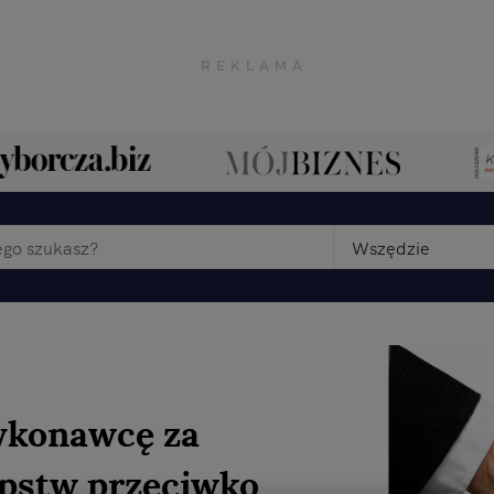
Wszędzie
ykonawcę za
ępstw przeciwko