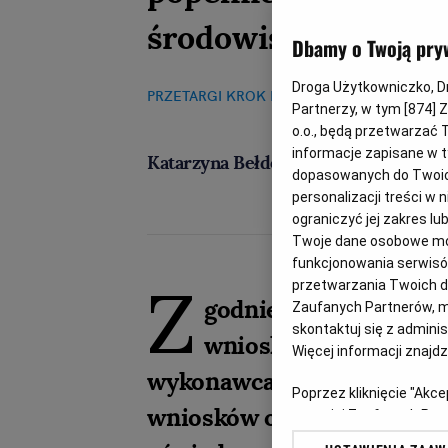
środowisku, prawu 
Dbamy o Twoją pry
Droga Użytkowniczko, Dro
PRZETARGI KROK PO KROKU
17.12.2020, 08:
Partnerzy, w tym [
874
] 
o.o., będą przetwarzać T
informacje zapisane w t
Katarzyna Bełdowska
dopasowanych do Twoich 
personalizacji treści w
ograniczyć jej zakres 
Twoje dane osobowe mog
funkcjonowania serwisów
Z
przetwarzania Twoich dan
godnie z art. 25a ust.
Zaufanych Partnerów, m
skontaktuj się z admini
wniosku o dopuszczen
Więcej informacji znajd
wykonawca dołącza aktualn
Poprzez kliknięcie "Akc
wniosków o dopuszczenie 
z o. o. jej Zaufanych P
swoje preferencje dot. 