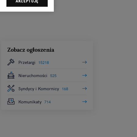
AKCEPTUJĘ
dząc do sekcji
tawień przeglądarki.
 celach:
Użycie
ów identyfikacji.
i, pomiar reklam i
Zobacz ogłoszenia
Przetargi
15218
Nieruchomości
525
Syndycy i Komornicy
168
Komunikaty
714