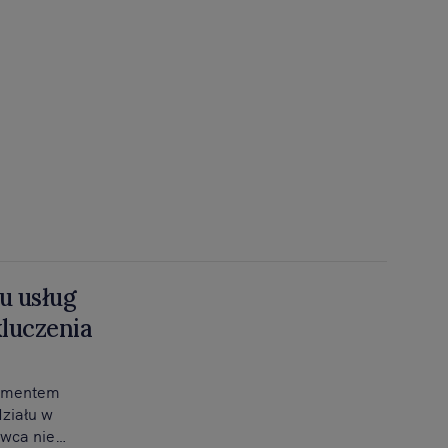
u usług
luczenia
okumentem
ziału w
awca nie