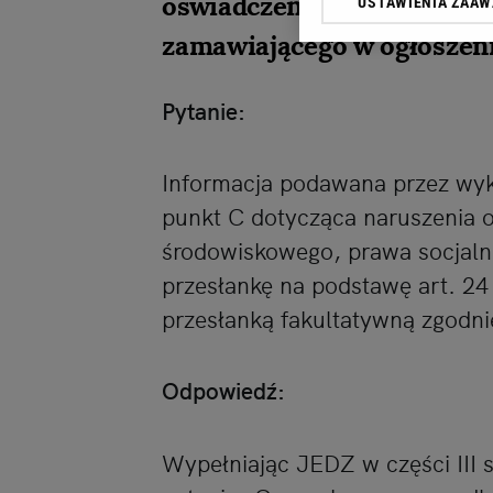
oświadczenie w formie JE
USTAWIENIA ZAA
przetwarzania danych p
„Ustawienia zaawansowa
zamawiającego w ogłoszeni
My, nasi Zaufani Partn
Pytanie:
dokładnych danych geolo
Przechowywanie informac
treści, badnie odbio
Informacja podawana przez wyk
punkt C dotycząca naruszenia 
środowiskowego, prawa socjalne
przesłankę na podstawę art. 24 
przesłanką fakultatywną zgodnie
Odpowiedź:
Wypełniając JEDZ w części III 