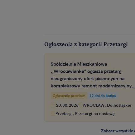
Ogłoszenia z kategorii Przetargi
Spółdzielnia Mieszkaniowa
,,Wrocławianka" ogłasza przetarg
nieograniczony ofert pisemnych na
kompleksowy remont modernizacyjny
hydroforni oraz instalacji hydrantowej 
Ogłoszenie premium
12 dni do końca
poziomie -1 w budynku przy ul.
20.08.2026
WROCŁAW, Dolnośląskie
Inowrocławskiej 39 we Wrocławiu
Przetargi, Przetargi na dostawę
Zobacz wszystkie 