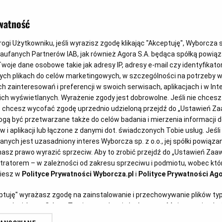
pracy i socjalnemu?
watność
gi Użytkowniku, jeśli wyrazisz zgodę klikając "Akceptuję", Wyborcza sp.
00
Zaufanych Partnerów IAB, jak również Agora S.A. będąca spółką powią
woje dane osobowe takie jak adresy IP, adresy e-mail czy identyfikator
Wykluczenie wyk
ych plikach do celów marketingowych, w szczególności na potrzeby w
zainteresowań i preferencji w swoich serwisach, aplikacjach i w Inte
 nich wyświetlanych. Wyrażenie zgody jest dobrowolne. Jeśli nie chces
lub chcesz wycofać zgodę uprzednio udzieloną przejdź do „Ustawień 
ą być przetwarzane także do celów badania i mierzenia informacji 
 i aplikacji lub łączone z danymi dot. świadczonych Tobie usług. Jeśl
ych jest uzasadniony interes Wyborcza sp. z o.o., jej spółki powiązane
 2 ustawy Pzp, do oferty lub
asz prawo wyrazić sprzeciw. Aby to zrobić przejdź do „Ustawień Za
stratorem – w zależności od zakresu sprzeciwu i podmiotu, wobec któr
ie do udziału w postępowaniu
ziesz w
Polityce Prywatności Wyborcza.pl
i
Polityce Prywatności Ago
e na dzień składania ofert lub
eptuję" wyrażasz zgodę na zainstalowanie i przechowywanie plików ty
do udziału w postępowaniu
artnerów i Agora S.A. na Twoim urządzeniu końcowym. Możesz też w każ
plików cookie, ponownie wywołując narzędzie do zarządzania Twoimi p