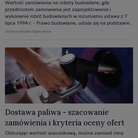
Wartość zamówienia na roboty budowlane, gdy
przedmiotem zamówienia jest zaprojektowanie i
wykonanie robót budowlanych w rozumieniu ustawy z 7
lipca 1994 r. - Prawo budowlane, ustala się na podstawie
planowanych kosztów prac projektowych oraz
Justyna Andała-Sępkowska
planowanych kosztów robót budowlanych określonych w
programie funkcjonalno-użytkowym.
Dostawa paliwa - szacowanie
zamówienia i kryteria oceny ofert
Obliczając wartość szacunkową, można zamiast ceny