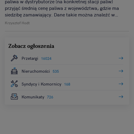
paliwa w dystrybutorze (na konkretnej stacji paliw)
przyjąć średnią cenę paliwa z województwa, gdzie ma
siedzibę zamawiający. Dane takie można znaleźć w
Internecie (np. na stronie https://www.e-
Krzysztof Hodt
petrol.pl/notowania/rynek-krajowy/ceny-stacje-paliw).
Zobacz ogłoszenia
Przetargi
16024
Nieruchomości
535
Syndycy i Komornicy
168
Komunikaty
726