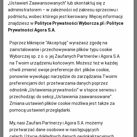
„Ustawień Zaawansowanych” lub skontaktuj się z
stycznia 2004 r. – Prawo zamówień publicznych o
administratorem – w zależności od zakresu sprzeciwu i
wartości poniżej
progów unijnych
. Jako kryterium
podmiotu, wobec którego jest kierowany. Więcej informacji
oceny ofert
zostały wskazane cena oferty brutto
znajdziesz w
Polityce Prywatności Wyborcza.pl
i
Polityce
Prywatności Agora S.A.
80% oraz okres gwarancji 20%. W pierwotnym
formularzu oferty zamawiający wymagał, aby
Poprzez kliknięcie "Akceptuję" wyrażasz zgodę na
wykonawcy wskazali okres udzielonej gwarancji (w
zainstalowanie i przechowywanie plików typu cookie
wymiarze minimalnym, tj. 24 miesiące, zostanie
Wyborczej sp. z o. o. jej Zaufanych Partnerów i Agora S.A.
na Twoim urządzeniu końcowym. Możesz też w każdej
przyznane 0 pkt. Natomiast zaoferowanie terminu
chwili zmienić swoje preferencje dot. plików cookie,
gwarancji poniżej 24 miesięcy spowoduje
ponownie wywołując narzędzie do zarządzania Twoimi
odrzucenie takiej oferty jako niezgodnej z SIWZ.
preferencjami dot. przetwarzania danych poprzez
odnośnik „Ustawienia prywatności” w stopce serwisu i
Zaoferowany okres gwarancji nie może również być
przechodząc do sekcji „Ustawienia zaawansowane”.
dłuższy niż 60 miesięcy). Następnie zamawiający
Zmiana ustawień plików cookie możliwa jest także za
dokonał modyfikacji treści SIWZ w przedmiocie
pomocą ustawień przeglądarki.
opisu kryteriów, którymi będzie się kierował przy
My, nasi Zaufani Partnerzy i Agora S.A. możemy
wyborze oferty – cena oferty brutto z wagą 100%,
przetwarzać dane osobowe w następujących
natomiast okres gwarancji został ustalony w opisie
celach:
Użycie dokładnych danych geolokalizacyjnych.