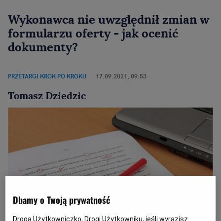
Wykonawca nie uwzględnił zmian w
formularzu oferty - jak ocenić
dokumenty?
PRZETARGI KROK PO KROKU
17.09.2021, 09:53
Tomasz Dziedzic
Dbamy o Twoją prywatność
Droga Użytkowniczko, Drogi Użytkowniku, jeśli wyrazisz