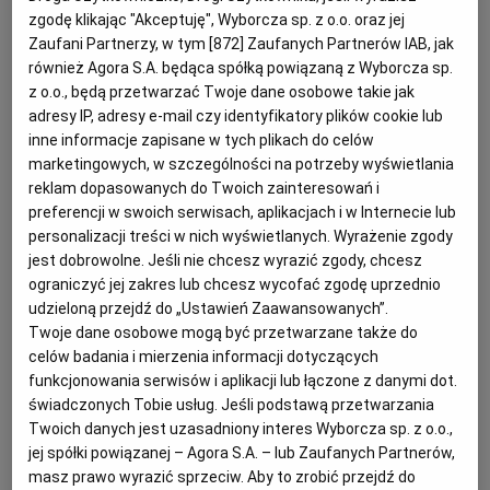
zgodę klikając "Akceptuję", Wyborcza sp. z o.o. oraz jej
Zaufani Partnerzy, w tym [
872
] Zaufanych Partnerów IAB, jak
również Agora S.A. będąca spółką powiązaną z Wyborcza sp.
Zmiany w formularzu oferty - prawo Pzp
(fot. Shutterstock)
z o.o., będą przetwarzać Twoje dane osobowe takie jak
adresy IP, adresy e-mail czy identyfikatory plików cookie lub
Z
amawiający powinien dokonać
inne informacje zapisane w tych plikach do celów
poprawienia złożonego przez
marketingowych, w szczególności na potrzeby wyświetlania
reklam dopasowanych do Twoich zainteresowań i
wykonawcę formularza oferty,
preferencji w swoich serwisach, aplikacjach i w Internecie lub
doprowadzając brzmienie tego formularza
personalizacji treści w nich wyświetlanych. Wyrażenie zgody
do zgodności z treścią SIWZ po dokonanych
jest dobrowolne. Jeśli nie chcesz wyrazić zgody, chcesz
ograniczyć jej zakres lub chcesz wycofać zgodę uprzednio
przez zamawiającego zmianach.
udzieloną przejdź do „Ustawień Zaawansowanych”.
Twoje dane osobowe mogą być przetwarzane także do
Pytanie:
celów badania i mierzenia informacji dotyczących
funkcjonowania serwisów i aplikacji lub łączone z danymi dot.
świadczonych Tobie usług. Jeśli podstawą przetwarzania
Zamawiający prowadzi postępowanie na
roboty
Twoich danych jest uzasadniony interes Wyborcza sp. z o.o.,
budowlane
w trybie
przetargu nieograniczonego
na
jej spółki powiązanej – Agora S.A. – lub Zaufanych Partnerów,
podstawie art. 10 ust. 1 i art. 39 ustawy z 29
masz prawo wyrazić sprzeciw. Aby to zrobić przejdź do