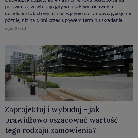
pojawia się w sytuacji, gdy wniosek wykonawcy o
udzielenie takich wyjaśnień wpłynie do zamawiającego nie
później niż na 6 dni przed upływem terminu składania
ofert (art. 38 ust. 1 pkt 1 ustawy Pzp - dla przetargu
Agata Smerd
nieograniczonego powyżej progów UE, zgodnie z
nieaktualnymi już przepisami, które jednak obowiązują
dla postępowania, o którym mowa w pytaniu).
Zaprojektuj i wybuduj - jak
prawidłowo oszacować wartość
tego rodzaju zamówienia?