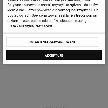
przedmiotu zamówienia na okres 36 miesięcy.
Aktywne skanowanie charakterystyki urządzenia do celów
identyfikacji. Przechowywanie informacji na urządzeniu lub
Jednocześnie zamawiający dokonał modyfikacji
dostęp do nich. Spersonalizowane reklamy i treści, pomiar
treści formularza oferty, poprzez wykreślenie
reklam i treści, badnie odbiorców i ulepszanie usług.
wymogu wskazania okresu udzielonej gwarancji.
Lista Zaufanych Partnerów
Jeden z wykonawców nie zauważył zmiany i złożył
pierwotną wersję formularza oferty, gdzie wskazał
USTAWIENIA ZAAWANSOWANE
okres gwarancji 60 miesięcy. Czy oferta podlega
odrzuceniu, czy też można poprawić błąd
AKCEPTUJĘ
wykonawcy?