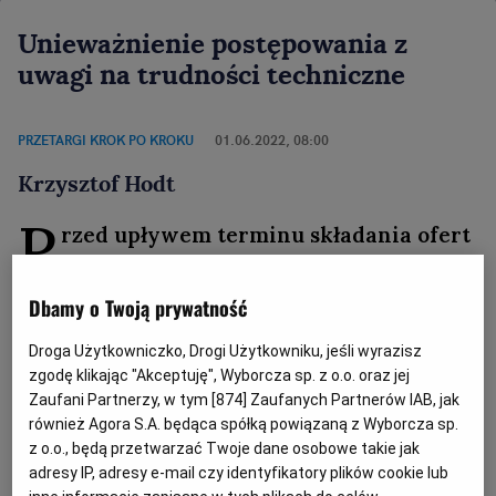
Unieważnienie postępowania z
uwagi na trudności techniczne
PRZETARGI KROK PO KROKU
01.06.2022, 08:00
Krzysztof Hodt
P
rzed upływem terminu składania ofert
zamawiający mógłby unieważnić
postępowanie na podstawie art. 256 ustawy
Dbamy o Twoją prywatność
Pzp.
Droga Użytkowniczko, Drogi Użytkowniku, jeśli wyrazisz
zgodę klikając "Akceptuję", Wyborcza sp. z o.o. oraz jej
Pytanie:
Zaufani Partnerzy, w tym [
874
] Zaufanych Partnerów IAB, jak
również Agora S.A. będąca spółką powiązaną z Wyborcza sp.
Zamawiający
nie ma możliwości zmiany ogłoszenia,
z o.o., będą przetwarzać Twoje dane osobowe takie jak
gdyż od tygodnia w systemie pojawia się błąd. W
adresy IP, adresy e-mail czy identyfikatory plików cookie lub