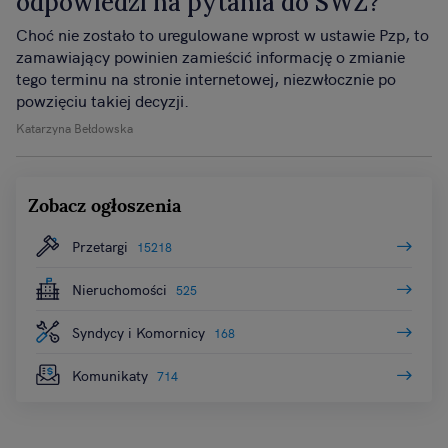
odpowiedzi na pytania do SWZ?
Choć nie zostało to uregulowane wprost w ustawie Pzp, to
zamawiający powinien zamieścić informację o zmianie
tego terminu na stronie internetowej, niezwłocznie po
powzięciu takiej decyzji.
Katarzyna Bełdowska
Zobacz ogłoszenia
Przetargi
15218
Nieruchomości
525
Syndycy i Komornicy
168
Komunikaty
714