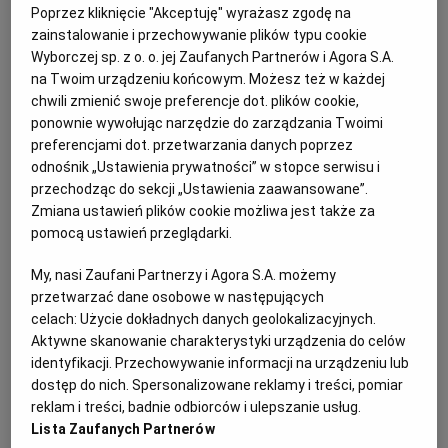
Poprzez kliknięcie "Akceptuję" wyrażasz zgodę na
zainstalowanie i przechowywanie plików typu cookie
Wyborczej sp. z o. o. jej Zaufanych Partnerów i Agora S.A.
na Twoim urządzeniu końcowym. Możesz też w każdej
chwili zmienić swoje preferencje dot. plików cookie,
ponownie wywołując narzędzie do zarządzania Twoimi
preferencjami dot. przetwarzania danych poprzez
odnośnik „Ustawienia prywatności” w stopce serwisu i
przechodząc do sekcji „Ustawienia zaawansowane”.
Zmiana ustawień plików cookie możliwa jest także za
pomocą ustawień przeglądarki.
My, nasi Zaufani Partnerzy i Agora S.A. możemy
przetwarzać dane osobowe w następujących
celach:
Użycie dokładnych danych geolokalizacyjnych.
Aktywne skanowanie charakterystyki urządzenia do celów
identyfikacji. Przechowywanie informacji na urządzeniu lub
Ogłoszenia z kategorii Przetargi
dostęp do nich. Spersonalizowane reklamy i treści, pomiar
reklam i treści, badnie odbiorców i ulepszanie usług.
Lista Zaufanych Partnerów
Suwalska Spółdzielnia Mieszkaniowa w Suwałkach