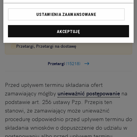
ogłasza przetarg nieograniczony na modernizacje
parkingów
USTAWIENIA ZAAWANSOWANE
Ogłoszenie premium
7 dni do końca
AKCEPTUJĘ
16.08.2026
SUWAŁKI, Podlaskie
Przetargi, Przetargi na dostawę
Przetargi
(15218)
Przed upływem terminu składania ofert
zamawiający mógłby
unieważnić postępowanie
na
podstawie art. 256 ustawy Pzp. Przepis ten
stanowi, że zamawiający może unieważnić
procedurę odpowiednio przed upływem terminu do
składania wniosków o dopuszczenie do udziału w
postępowaniu albo przed upływem terminu