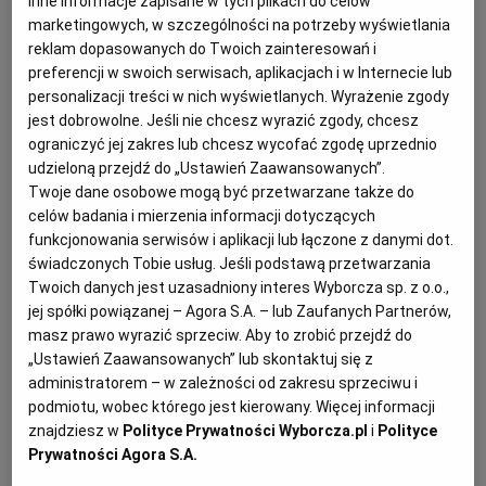
inne informacje zapisane w tych plikach do celów
związku z tym nie może zmienić też dokumentacji i
marketingowych, w szczególności na potrzeby wyświetlania
odpowiedzieć na pytania wykonawców. Za chwilę
reklam dopasowanych do Twoich zainteresowań i
mija
termin składania ofert
. Co zamawiający
preferencji w swoich serwisach, aplikacjach i w Internecie lub
powinien zrobić w tej sytuacji?
personalizacji treści w nich wyświetlanych. Wyrażenie zgody
jest dobrowolne. Jeśli nie chcesz wyrazić zgody, chcesz
ograniczyć jej zakres lub chcesz wycofać zgodę uprzednio
udzieloną przejdź do „Ustawień Zaawansowanych”.
Odpowiedź:
Twoje dane osobowe mogą być przetwarzane także do
celów badania i mierzenia informacji dotyczących
Zakładam, że zmiana dokumentacji oraz
funkcjonowania serwisów i aplikacji lub łączone z danymi dot.
udzielenie odpowiedzi na pytania mają istotne
świadczonych Tobie usług. Jeśli podstawą przetwarzania
znaczenie dla prawidłowego i zgodnego z
Twoich danych jest uzasadniony interes Wyborcza sp. z o.o.,
jej spółki powiązanej – Agora S.A. – lub Zaufanych Partnerów,
oczekiwaniami zamawiającego przygotowania
masz prawo wyrazić sprzeciw. Aby to zrobić przejdź do
ofert.
„Ustawień Zaawansowanych” lub skontaktuj się z
administratorem – w zależności od zakresu sprzeciwu i
podmiotu, wobec którego jest kierowany. Więcej informacji
Etap przed upływem terminu składania ofert
znajdziesz w
Polityce Prywatności Wyborcza.pl
i
Polityce
Prywatności Agora S.A.