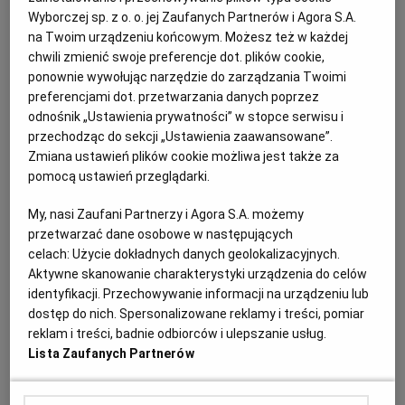
Wyborczej sp. z o. o. jej Zaufanych Partnerów i Agora S.A.
Kat: Komunikaty
Kraj: Polska
Woj.: Dolnośląskie
na Twoim urządzeniu końcowym. Możesz też w każdej
Miejscowość: Wrocław
chwili zmienić swoje preferencje dot. plików cookie,
ponownie wywołując narzędzie do zarządzania Twoimi
Sortuj wg daty: od najnowszej
preferencjami dot. przetwarzania danych poprzez
odnośnik „Ustawienia prywatności” w stopce serwisu i
przechodząc do sekcji „Ustawienia zaawansowane”.
Zmiana ustawień plików cookie możliwa jest także za
Ogłoszenie premium
pomocą ustawień przeglądarki.
Zarząd Dróg i Utrzymania Miasta we Wrocławiu,
My, nasi Zaufani Partnerzy i Agora S.A. możemy
informuje o przyjęciu w depozyt do Miejskiego Biura
przetwarzać dane osobowe w następujących
Rzeczy Znalezionych kwoty pieniężnej
celach:
Użycie dokładnych danych geolokalizacyjnych.
Aktywne skanowanie charakterystyki urządzenia do celów
identyfikacji. Przechowywanie informacji na urządzeniu lub
Ogłoszenie premium
Komunikaty
Komunikaty urzędów
dostęp do nich. Spersonalizowane reklamy i treści, pomiar
Ogłoszenie aktualne od
2026-07-28
do
2026-08-24
reklam i treści, badnie odbiorców i ulepszanie usług.
Lista Zaufanych Partnerów
Ogłoszenia standardowe