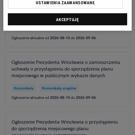
USTAWIENIA ZAAWANSOWANE
Obwieszczenie Wojewody Dolnośląskiego o
zezwoleniu na realizację inwestycji drogowej
AKCEPTUJĘ
Komunikaty
Komunikaty urzędów
Ogłoszenie aktualne od
2026-08-10
do
2026-09-06
Ogłoszenie Prezydenta Wrocławia o zamieszczeniu
uchwały o przystąpieniu do sporządzenia planu
miejscowego w publicznym wykazie danych
Komunikaty
Komunikaty urzędów
Ogłoszenie aktualne od
2026-08-10
do
2026-09-06
Ogłoszenie Prezydenta Wrocławia o przystąpieniu
do sporządzenia miejscowego planu
zagospodarowania przestrzennego