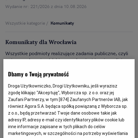
Wydanie nr: 221/2026 z dnia 10.08.2026
Wszystkie kategorie
Komunikaty
Komunikaty dla Wrocławia
Wszystkie podmioty realizujące zadania publiczne, czyli
m.in. urzędy wojewódzkie, urzędy miast i gmin, policja,
Rozwiń dalej...
straż, szpitale i inne mają obowiązek informacyjny wobec
społeczeństwa. Poniżej znajduje się lista komunikatów od
Dbamy o Twoją prywatność
instytucji w Wrocławiu.
To zawsze aktualna baza ogłoszeń, w której znajdą
Droga Użytkowniczko, Drogi Użytkowniku, jeśli wyrazisz
Państwo komunikaty dla Wrocławia.
zgodę klikając "Akceptuję", Wyborcza sp. z o.o. oraz jej
Zaufani Partnerzy, w tym [
874
] Zaufanych Partnerów IAB, jak
również Agora S.A. będąca spółką powiązaną z Wyborcza sp.
z o.o., będą przetwarzać Twoje dane osobowe takie jak
adresy IP, adresy e-mail czy identyfikatory plików cookie lub
inne informacje zapisane w tych plikach do celów
marketingowych, w szczególności na potrzeby wyświetlania