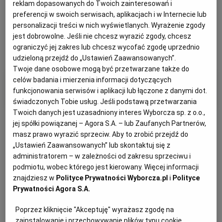
reklam dopasowanych do Twoich zainteresowań i
preferencji w swoich serwisach, aplikacjach i w Internecie lub
personalizacji treści w nich wyświetlanych. Wyrażenie zgody
jest dobrowolne. Jeśli nie chcesz wyrazić zgody, chcesz
ograniczyć jej zakres lub chcesz wycofać zgodę uprzednio
udzieloną przejdź do „Ustawień Zaawansowanych”.
Twoje dane osobowe mogą być przetwarzane także do
celów badania i mierzenia informacji dotyczących
Filtry i kategorie
funkcjonowania serwisów i aplikacji lub łączone z danymi dot.
świadczonych Tobie usług. Jeśli podstawą przetwarzania
Twoich danych jest uzasadniony interes Wyborcza sp. z o.o.,
jej spółki powiązanej – Agora S.A. – lub Zaufanych Partnerów,
masz prawo wyrazić sprzeciw. Aby to zrobić przejdź do
„Ustawień Zaawansowanych” lub skontaktuj się z
administratorem – w zależności od zakresu sprzeciwu i
Otrzymuj wiadomości z najnowszymi ogłoszeniami
podmiotu, wobec którego jest kierowany. Więcej informacji
spełniającymi wybrane przez Ciebie kryteria.
znajdziesz w
Polityce Prywatności Wyborcza.pl
i
Polityce
Prywatności Agora S.A.
Ustaw alert
Poprzez kliknięcie "Akceptuję" wyrażasz zgodę na
zainstalowanie i przechowywanie plików typu cookie