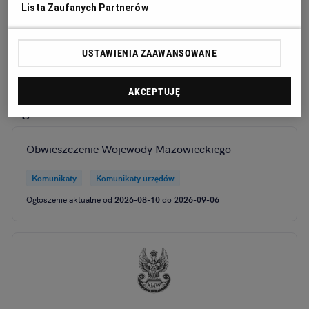
Lista Zaufanych Partnerów
Gminy Modliborzyce
Ogłoszenie premium
Komunikaty
Komunikaty urzędów
USTAWIENIA ZAAWANSOWANE
Ogłoszenie aktualne od
2026-07-24
do
2026-08-20
AKCEPTUJĘ
Ogłoszenia standardowe
Obwieszczenie Wojewody Mazowieckiego
Komunikaty
Komunikaty urzędów
Ogłoszenie aktualne od
2026-08-10
do
2026-09-06