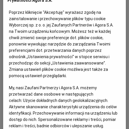
Prywatności Agora S.A.
Kat: Komunikaty
Miejscowość: Warszawa
Poprzez kliknięcie "Akceptuję" wyrażasz zgodę na
zainstalowanie i przechowywanie plików typu cookie
Sortuj wg daty: od najnowszej
Wyborczej sp. z o. o. jej Zaufanych Partnerów i Agora S.A.
na Twoim urządzeniu końcowym. Możesz też w każdej
chwili zmienić swoje preferencje dot. plików cookie,
Ogłoszenie premium
ponownie wywołując narzędzie do zarządzania Twoimi
preferencjami dot. przetwarzania danych poprzez
odnośnik „Ustawienia prywatności” w stopce serwisu i
Narodowe Centrum Kultury ogłasza nabór
przechodząc do sekcji „Ustawienia zaawansowane”.
wniosków do XXIV edycji programu stypendialnego
Zmiana ustawień plików cookie możliwa jest także za
Ministra Kultury i Dziedzictwa Narodowego "Młoda
pomocą ustawień przeglądarki.
Polska" na rok 2027
My, nasi Zaufani Partnerzy i Agora S.A. możemy
Ogłoszenie premium
Komunikaty
Inne
przetwarzać dane osobowe w następujących
Ogłoszenie aktualne od
2026-08-07
do
2026-09-03
celach:
Użycie dokładnych danych geolokalizacyjnych.
Aktywne skanowanie charakterystyki urządzenia do celów
identyfikacji. Przechowywanie informacji na urządzeniu lub
dostęp do nich. Spersonalizowane reklamy i treści, pomiar
Ogłoszenie Wójta Modliborzyc o rozpoczęciu
reklam i treści, badnie odbiorców i ulepszanie usług.
konsultacji społecznych projektu planu ogólnego