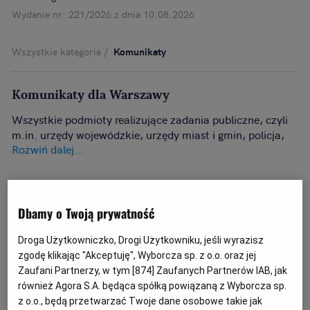
Wydanie nr: 221/2026 z dnia 10.08.2026
Wszystkie kategorie
Komunikaty
Komunikaty dla Warszawy
Wszystkie podmioty realizujące zadania publiczne, czyli
m.in. urzędy wojewódzkie, urzędy miast i gmin, policja,
Rozwiń dalej...
straż, szpitale i inne mają obowiązek informacyjny wobec
społeczeństwa. Poniżej znajduje się lista komunikatów od
instytucji w Warszawie.
To zawsze aktualna baza ogłoszeń, w której znajdą
Państwo komunikaty dla Warszawy.
Dbamy o Twoją prywatność
Droga Użytkowniczko, Drogi Użytkowniku, jeśli wyrazisz
zgodę klikając "Akceptuję", Wyborcza sp. z o.o. oraz jej
Zaufani Partnerzy, w tym [
874
] Zaufanych Partnerów IAB, jak
również Agora S.A. będąca spółką powiązaną z Wyborcza sp.
z o.o., będą przetwarzać Twoje dane osobowe takie jak