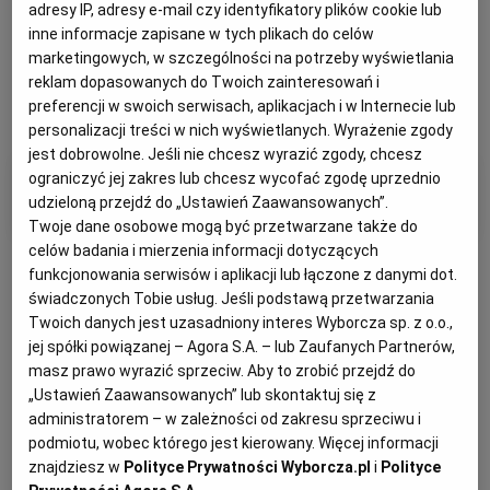
adresy IP, adresy e-mail czy identyfikatory plików cookie lub
inne informacje zapisane w tych plikach do celów
marketingowych, w szczególności na potrzeby wyświetlania
reklam dopasowanych do Twoich zainteresowań i
preferencji w swoich serwisach, aplikacjach i w Internecie lub
personalizacji treści w nich wyświetlanych. Wyrażenie zgody
jest dobrowolne. Jeśli nie chcesz wyrazić zgody, chcesz
ograniczyć jej zakres lub chcesz wycofać zgodę uprzednio
Filtry i kategorie
udzieloną przejdź do „Ustawień Zaawansowanych”.
Twoje dane osobowe mogą być przetwarzane także do
celów badania i mierzenia informacji dotyczących
funkcjonowania serwisów i aplikacji lub łączone z danymi dot.
świadczonych Tobie usług. Jeśli podstawą przetwarzania
Twoich danych jest uzasadniony interes Wyborcza sp. z o.o.,
jej spółki powiązanej – Agora S.A. – lub Zaufanych Partnerów,
Otrzymuj wiadomości z najnowszymi ogłoszeniami
masz prawo wyrazić sprzeciw. Aby to zrobić przejdź do
spełniającymi wybrane przez Ciebie kryteria.
„Ustawień Zaawansowanych” lub skontaktuj się z
administratorem – w zależności od zakresu sprzeciwu i
Ustaw alert
podmiotu, wobec którego jest kierowany. Więcej informacji
znajdziesz w
Polityce Prywatności Wyborcza.pl
i
Polityce