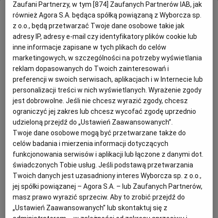
Zaufani Partnerzy, w tym [
874
] Zaufanych Partnerów IAB, jak
również Agora S.A. będąca spółką powiązaną z Wyborcza sp.
Zapytanie ofertowe
z o.o., będą przetwarzać Twoje dane osobowe takie jak
adresy IP, adresy e-mail czy identyfikatory plików cookie lub
inne informacje zapisane w tych plikach do celów
ZAMÓWIENIA PUBLICZNE
02.01.2020, 08:00
marketingowych, w szczególności na potrzeby wyświetlania
Marek Okniński
reklam dopasowanych do Twoich zainteresowań i
preferencji w swoich serwisach, aplikacjach i w Internecie lub
Z
apytanie ofertowe to jeden z
personalizacji treści w nich wyświetlanych. Wyrażenie zgody
jest dobrowolne. Jeśli nie chcesz wyrazić zgody, chcesz
elementów procedury przetargowej. O
ograniczyć jej zakres lub chcesz wycofać zgodę uprzednio
szczegółach zapytania ofertowego
udzieloną przejdź do „Ustawień Zaawansowanych”.
przeczytasz poniżej.
Twoje dane osobowe mogą być przetwarzane także do
celów badania i mierzenia informacji dotyczących
Zapytanie ofertowe
- pojęcie, które nie wynika z
funkcjonowania serwisów i aplikacji lub łączone z danymi dot.
świadczonych Tobie usług. Jeśli podstawą przetwarzania
przepisów ustawy Prawo zamówień publicznych.
Twoich danych jest uzasadniony interes Wyborcza sp. z o.o.,
Kolokwialnie - zapytanie ofertowe to opis
jej spółki powiązanej – Agora S.A. – lub Zaufanych Partnerów,
zapotrzebowania zamawiającego, które jest
masz prawo wyrazić sprzeciw. Aby to zrobić przejdź do
„Ustawień Zaawansowanych” lub skontaktuj się z
kierowane do potencjalnych oferentów w celu