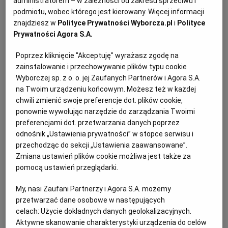
administratorem – w zależności od zakresu sprzeciwu i
otrzymania oferty cenowej realizacji danego
podmiotu, wobec którego jest kierowany. Więcej informacji
zamówienia. W przypadku zapytań ofertowych
znajdziesz w
Polityce Prywatności Wyborcza.pl
i
Polityce
dotyczących zamówień o wartości poniżej 30.000
Prywatności Agora S.A.
netto, co stanowi równowartość 126.747,00 zł. - ich
Poprzez kliknięcie "Akceptuję" wyrażasz zgodę na
treść może być dowolnie kształtowana przez
zainstalowanie i przechowywanie plików typu cookie
zamawiającego. W zakresie zapytań ofertowych
Wyborczej sp. z o. o. jej Zaufanych Partnerów i Agora S.A.
na Twoim urządzeniu końcowym. Możesz też w każdej
nie obowiązują wymogi ustawy Prawo zamówień
chwili zmienić swoje preferencje dot. plików cookie,
publicznych odnośnie treści siwz czy zasad
ponownie wywołując narzędzie do zarządzania Twoimi
opisania przedmiotu zamówienia.
preferencjami dot. przetwarzania danych poprzez
odnośnik „Ustawienia prywatności” w stopce serwisu i
przechodząc do sekcji „Ustawienia zaawansowane”.
Zmiana ustawień plików cookie możliwa jest także za
pomocą ustawień przeglądarki.
My, nasi Zaufani Partnerzy i Agora S.A. możemy
przetwarzać dane osobowe w następujących
celach:
Użycie dokładnych danych geolokalizacyjnych.
Aktywne skanowanie charakterystyki urządzenia do celów