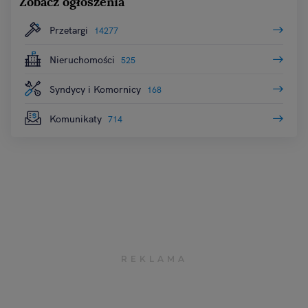
Zobacz ogłoszenia
Przetargi
14277
Nieruchomości
525
Syndycy i Komornicy
168
Komunikaty
714