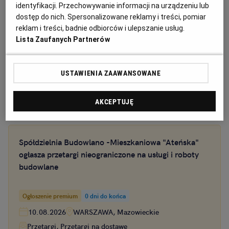
identyfikacji. Przechowywanie informacji na urządzeniu lub
dostęp do nich. Spersonalizowane reklamy i treści, pomiar
reklam i treści, badnie odbiorców i ulepszanie usług.
Lista Zaufanych Partnerów
USTAWIENIA ZAAWANSOWANE
AKCEPTUJĘ
Ogłoszenia z kategorii Przetargi
Spółdzielnia Budowlano -Mieszkaniowa "Ateńska"
ogłasza przetargi nieograniczone na usługi i roboty
budowlane
Ogłoszenie premium
0 dni do końca
10.08.2026
WARSZAWA, Mazowieckie
Przetargi, Przetargi na dostawę