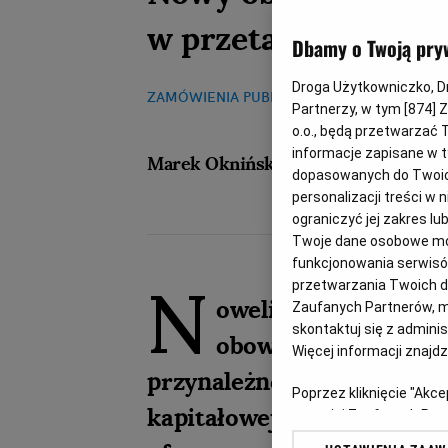
w przetargach
Dbamy o Twoją pry
Droga Użytkowniczko, Dro
ZAMÓWIENIA PUBLICZNE
03.10.2016, 08:18
Partnerzy, w tym [
874
] 
o.o., będą przetwarzać T
informacje zapisane w t
Marek Okniński
dopasowanych do Twoich 
personalizacji treści w
ograniczyć jej zakres 
Twoje dane osobowe mog
funkcjonowania serwisów
N
przetwarzania Twoich dan
owelizacja Pzp wpr
Zaufanych Partnerów, m
skontaktuj się z admini
obowiązek przekaza
Więcej informacji znajd
przynależności lub braku p
Poprzez kliknięcie "Akc
kapitałowej, której inni c
z o. o. jej Zaufanych P
swoje preferencje dot. 