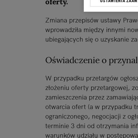
oferty.
USTAWIENIA ZAA
przetwarzania danych p
„Ustawienia zaawansowa
Zmiana przepisów ustawy Praw
My, nasi Zaufani Partn
wprowadziła między innymi n
dokładnych danych geolo
Przechowywanie informac
ubiegających się o uzyskanie z
treści, badnie odbio
Oświadczenie o przynal
W przypadku przetargów ogłosz
złożeniu oferty przetargowej, z
zamieszczenia przez zamawiające
otwarcia ofert (a w przypadku t
ograniczonego, negocjacji z og
terminie 3 dni od otrzymania in
warunków udziału w postępowa