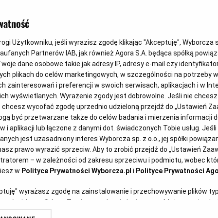
watność
gi Użytkowniku, jeśli wyrazisz zgodę klikając "Akceptuję", Wyborcza sp.
Zaufanych Partnerów IAB, jak również Agora S.A. będąca spółką powią
woje dane osobowe takie jak adresy IP, adresy e-mail czy identyfikator
Pozasądowe rozw
ych plikach do celów marketingowych, w szczególności na potrzeby w
zainteresowań i preferencji w swoich serwisach, aplikacjach i w Inte
 nich wyświetlanych. Wyrażenie zgody jest dobrowolne. Jeśli nie chces
lub chcesz wycofać zgodę uprzednio udzieloną przejdź do „Ustawień 
ą być przetwarzane także do celów badania i mierzenia informacji 
 i aplikacji lub łączone z danymi dot. świadczonych Tobie usług. Jeśl
ych jest uzasadniony interes Wyborcza sp. z o.o., jej spółki powiązane
owadziła dla wykonawców
asz prawo wyrazić sprzeciw. Aby to zrobić przejdź do „Ustawień Za
stratorem – w zależności od zakresu sprzeciwu i podmiotu, wobec któr
nia zamawiającemu oświadczenia o
ziesz w
Polityce Prywatności Wyborcza.pl
i
Polityce Prywatności Ago
rzynależności do tej samej grupy
eptuję" wyrażasz zgodę na zainstalowanie i przechowywanie plików ty
złonkowie złożyli konkurencyjne
artnerów i Agora S.A. na Twoim urządzeniu końcowym. Możesz też w każ
plików cookie, ponownie wywołując narzędzie do zarządzania Twoimi p