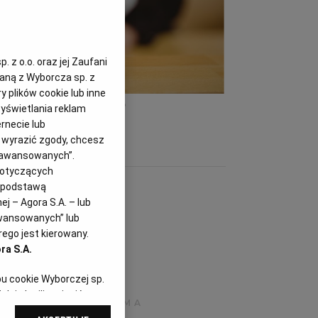
 z o.o. oraz jej Zaufani
zaną z Wyborcza sp. z
y plików cookie lub inne
iązywanie sporów
(fot. Shutterstock)
yświetlania reklam
rnecie lub
z wyrazić zgody, chcesz
Zaawansowanych”.
dotyczących
i podstawą
j – Agora S.A. – lub
awansowanych” lub
ego jest kierowany.
ra S.A.
pu cookie Wyborczej sp.
dej chwili zmienić
referencjami dot.