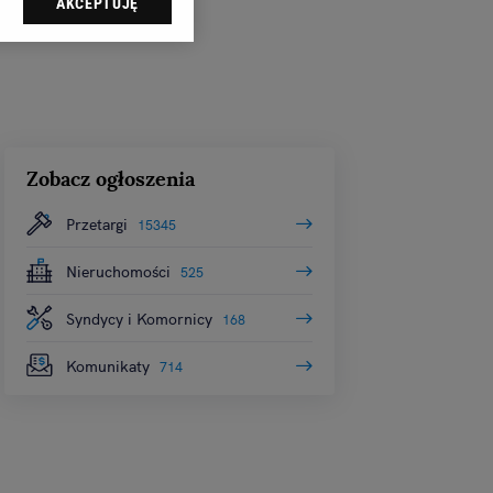
AKCEPTUJĘ
dząc do sekcji
tawień przeglądarki.
 celach:
Użycie
ów identyfikacji.
i, pomiar reklam i
Zobacz ogłoszenia
Przetargi
15345
Nieruchomości
525
Syndycy i Komornicy
168
Komunikaty
714