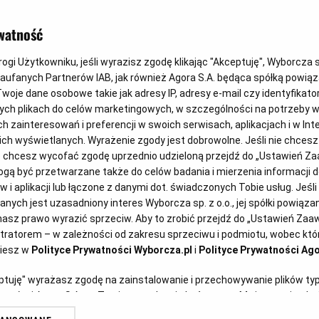
watność
gi Użytkowniku, jeśli wyrazisz zgodę klikając "Akceptuję", Wyborcza sp.
Zaufanych Partnerów IAB, jak również Agora S.A. będąca spółką powią
woje dane osobowe takie jak adresy IP, adresy e-mail czy identyfikator
ych plikach do celów marketingowych, w szczególności na potrzeby w
zainteresowań i preferencji w swoich serwisach, aplikacjach i w Inte
wykonawcy startujący do
 nich wyświetlanych. Wyrażenie zgody jest dobrowolne. Jeśli nie chces
lub chcesz wycofać zgodę uprzednio udzieloną przejdź do „Ustawień 
zających tzw "progi unijne" będą
ą być przetwarzane także do celów badania i mierzenia informacji 
 i aplikacji lub łączone z danymi dot. świadczonych Tobie usług. Jeśl
EDZ przy użyciu środków
ych jest uzasadniony interes Wyborcza sp. z o.o., jej spółki powiązane
 Jak należy się do tego
asz prawo wyrazić sprzeciw. Aby to zrobić przejdź do „Ustawień Za
stratorem – w zależności od zakresu sprzeciwu i podmiotu, wobec któr
ziesz w
Polityce Prywatności Wyborcza.pl
i
Polityce Prywatności Ago
eptuję" wyrażasz zgodę na zainstalowanie i przechowywanie plików ty
ć się o uzyskanie zamówienia
artnerów i Agora S.A. na Twoim urządzeniu końcowym. Możesz też w każ
zającej tzw. progi unijne*1, w
plików cookie, ponownie wywołując narzędzie do zarządzania Twoimi p