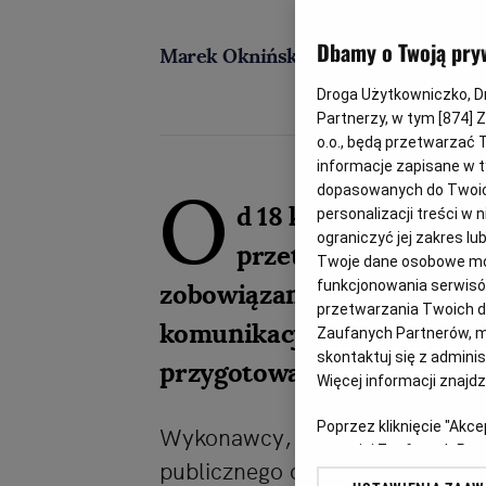
Dbamy o Twoją pry
Marek Okniński
Droga Użytkowniczko, Dro
Partnerzy, w tym [
874
] 
o.o., będą przetwarzać T
informacje zapisane w t
O
dopasowanych do Twoich 
d 18 kwietnia 2018 
personalizacji treści w
ograniczyć jej zakres 
przetargów przekrac
Twoje dane osobowe mog
funkcjonowania serwisów
zobowiązani do złożenia J
przetwarzania Twoich dan
komunikacji elektronicznej.
Zaufanych Partnerów, m
skontaktuj się z admini
przygotować?
Więcej informacji znajd
Poprzez kliknięcie "Akc
Wykonawcy, którzy będą ubiega
z o. o. jej Zaufanych P
publicznego o wartości przekrac
swoje preferencje dot. 