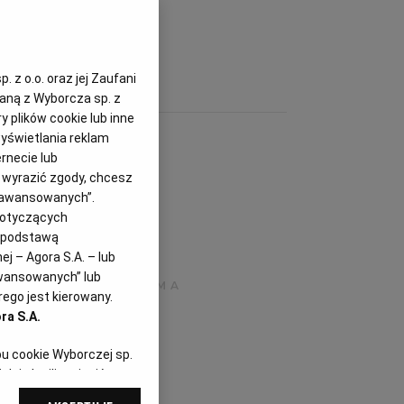
 z o.o. oraz jej Zaufani
zaną z Wyborcza sp. z
y plików cookie lub inne
yświetlania reklam
rnecie lub
z wyrazić zgody, chcesz
Zaawansowanych”.
dotyczących
i podstawą
j – Agora S.A. – lub
awansowanych” lub
ego jest kierowany.
ra S.A.
pu cookie Wyborczej sp.
dej chwili zmienić
referencjami dot.