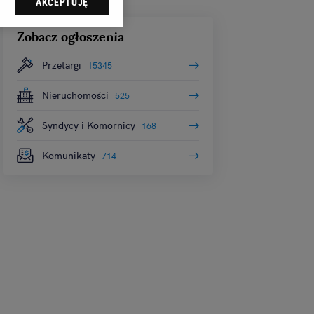
AKCEPTUJĘ
dząc do sekcji
tawień przeglądarki.
Zobacz ogłoszenia
 celach:
Użycie
Przetargi
15345
ów identyfikacji.
i, pomiar reklam i
Nieruchomości
525
Syndycy i Komornicy
168
Komunikaty
714