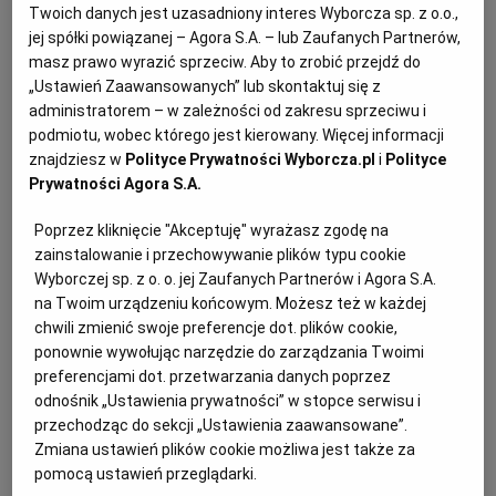
Twoich danych jest uzasadniony interes Wyborcza sp. z o.o.,
Wyżej wskazana ustawa wprowadza do polskiego
jej spółki powiązanej – Agora S.A. – lub Zaufanych Partnerów,
porządku prawnego przepisy dyrektywy
masz prawo wyrazić sprzeciw. Aby to zrobić przejdź do
Parlamentu Europejskiego i Rady 2014/55/UE z
„Ustawień Zaawansowanych” lub skontaktuj się z
dnia 16 kwietnia 2014 r. w sprawie fakturowania
administratorem – w zależności od zakresu sprzeciwu i
podmiotu, wobec którego jest kierowany. Więcej informacji
elektronicznego w
zamówieniach publicznych
.
znajdziesz w
Polityce Prywatności Wyborcza.pl
i
Polityce
Prywatności Agora S.A.
Głównym celem dyrektywy jest usunięcie bądź
Poprzez kliknięcie "Akceptuję" wyrażasz zgodę na
ograniczenie barier dla handlu transgranicznego,
zainstalowanie i przechowywanie plików typu cookie
wynikających ze współistnienia wielu wymogów
Wyborczej sp. z o. o. jej Zaufanych Partnerów i Agora S.A.
na Twoim urządzeniu końcowym. Możesz też w każdej
prawnych i norm technicznych dotyczących
chwili zmienić swoje preferencje dot. plików cookie,
fakturowania elektronicznego oraz braku ich
ponownie wywołując narzędzie do zarządzania Twoimi
interoperacyjności. Cel ten ma zostać osiągnięty
preferencjami dot. przetwarzania danych poprzez
odnośnik „Ustawienia prywatności” w stopce serwisu i
przez zobowiązanie organów administracji
przechodząc do sekcji „Ustawienia zaawansowane”.
publicznej wszystkich szczebli do akceptowania
Zmiana ustawień plików cookie możliwa jest także za
ustrukturyzowanych faktur w postaci elektronicznej
pomocą ustawień przeglądarki.