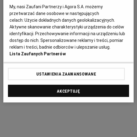
zgodnych z normą europejską EN 16931-1:2017,
My, nasi Zaufani Partnerzy i Agora S.A. możemy
które są wystawiane przez
wykonawców
w związku
przetwarzać dane osobowe w następujących
z realizacją umów zawartych w sprawie
zamówień
celach:
Użycie dokładnych danych geolokalizacyjnych.
publicznych
i koncesji.
Aktywne skanowanie charakterystyki urządzenia do celów
identyfikacji. Przechowywanie informacji na urządzeniu lub
dostęp do nich. Spersonalizowane reklamy i treści, pomiar
reklam i treści, badnie odbiorców i ulepszanie usług.
Lista Zaufanych Partnerów
USTAWIENIA ZAAWANSOWANE
AKCEPTUJĘ