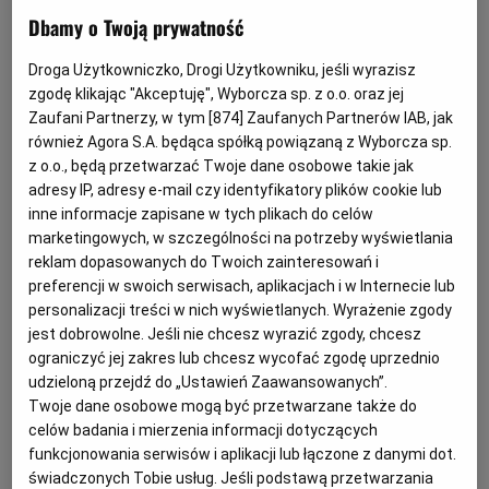
Dbamy o Twoją prywatność
Dokumenty elektroniczne
(fot.Shutterstock)
Droga Użytkowniczko, Drogi Użytkowniku, jeśli wyrazisz
Z
zgodę klikając "Akceptuję", Wyborcza sp. z o.o. oraz jej
dniem 18 kwietnia 2019 roku wchodzi w
Zaufani Partnerzy, w tym [
874
] Zaufanych Partnerów IAB, jak
życie ustawa o elektronicznym
również Agora S.A. będąca spółką powiązaną z Wyborcza sp.
fakturowaniu w zamówieniach
z o.o., będą przetwarzać Twoje dane osobowe takie jak
adresy IP, adresy e-mail czy identyfikatory plików cookie lub
publicznych, koncesjach na roboty
inne informacje zapisane w tych plikach do celów
budowlane lub usługi oraz partnerstwie
marketingowych, w szczególności na potrzeby wyświetlania
publiczno - prywatnym[1].
reklam dopasowanych do Twoich zainteresowań i
preferencji w swoich serwisach, aplikacjach i w Internecie lub
Z dniem 18 kwietnia 2019 roku wchodzi w życie
personalizacji treści w nich wyświetlanych. Wyrażenie zgody
jest dobrowolne. Jeśli nie chcesz wyrazić zgody, chcesz
ustawa o elektronicznym fakturowaniu w
ograniczyć jej zakres lub chcesz wycofać zgodę uprzednio
zamówieniach publicznych
, koncesjach na roboty
udzieloną przejdź do „Ustawień Zaawansowanych”.
budowlane lub usługi oraz partnerstwie publiczno –
Twoje dane osobowe mogą być przetwarzane także do
celów badania i mierzenia informacji dotyczących
prywatnym[1].
funkcjonowania serwisów i aplikacji lub łączone z danymi dot.
świadczonych Tobie usług. Jeśli podstawą przetwarzania