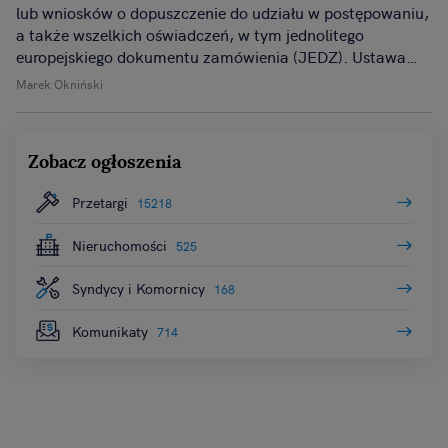
lub wniosków o dopuszczenie do udziału w postępowaniu,
a także wszelkich oświadczeń, w tym jednolitego
europejskiego dokumentu zamówienia (JEDZ). Ustawa
Prawo zamówień publicznych przewiduje jednak
Marek Okniński
zamknięty katalog przypadków, w których zamawiający
może zdecydować, że oferta lub jej część będzie składana
w tradycyjnej formie pisemnej.
Zobacz ogłoszenia
Przetargi
15218
Nieruchomości
525
Syndycy i Komornicy
168
Komunikaty
714