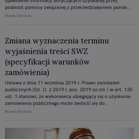
ujawnienie informacji dotyczących uzyskanej przez
podmiot pomocy związanej z przeciwdziałaniem pandemii
COVID-19 nie naruszy w żadnym aspekcie istotnych
Marek Okniński
interesów przedsiębiorcy.
Zmiana wyznaczenia terminu
wyjaśnienia treści SWZ
(specyfikacji warunków
zamówienia)
Ustawa z dnia 11 września 2019 r. Prawo zamówień
publicznych (Dz. U. z 2019 r. poz. 2019 ze zm.) w art. 135
ust. 1 stanowi, że wykonawca ubiegający się o uzyskanie
zamówienia publicznego może zwrócić się do
zamawiającego z wnioskiem o wyjaśnienie treści SWZ.
Marek Okniński