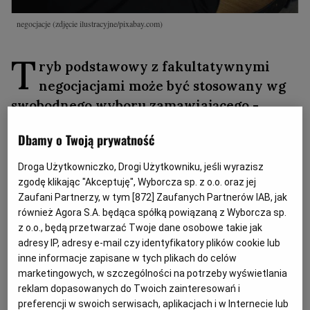
negocjacje
(zdjęcie ilustracyjne/pixabay.com)
T
ryb podstawowy z fakultatywnymi
negocjacjami może być stosowany wg
swobodnego wyboru zamawiającego -
ustawa Prawo zamówień publicznych nie
Dbamy o Twoją prywatność
określa żadnych, poza progiem wartości
szacunkowej zamówienia (od kwoty
Droga Użytkowniczko, Drogi Użytkowniku, jeśli wyrazisz
równiej lub wyższej 130.000 zł netto do
zgodę klikając "Akceptuję", Wyborcza sp. z o.o. oraz jej
Zaufani Partnerzy, w tym [
872
] Zaufanych Partnerów IAB, jak
kwoty poniżej progów unijnych),
również Agora S.A. będąca spółką powiązaną z Wyborcza sp.
przesłanek ograniczających zastosowanie
z o.o., będą przetwarzać Twoje dane osobowe takie jak
analizowanego trybu udzielenia
adresy IP, adresy e-mail czy identyfikatory plików cookie lub
zamówienia publicznego.
inne informacje zapisane w tych plikach do celów
marketingowych, w szczególności na potrzeby wyświetlania
reklam dopasowanych do Twoich zainteresowań i
Ustawodawca w przepisach
Prawa zamówień
preferencji w swoich serwisach, aplikacjach i w Internecie lub