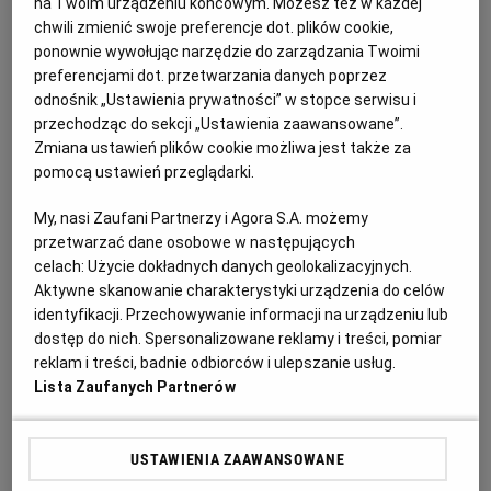
na Twoim urządzeniu końcowym. Możesz też w każdej
chwili zmienić swoje preferencje dot. plików cookie,
ponownie wywołując narzędzie do zarządzania Twoimi
preferencjami dot. przetwarzania danych poprzez
odnośnik „Ustawienia prywatności” w stopce serwisu i
przechodząc do sekcji „Ustawienia zaawansowane”.
Zmiana ustawień plików cookie możliwa jest także za
pomocą ustawień przeglądarki.
My, nasi Zaufani Partnerzy i Agora S.A. możemy
przetwarzać dane osobowe w następujących
celach:
Użycie dokładnych danych geolokalizacyjnych.
Aktywne skanowanie charakterystyki urządzenia do celów
identyfikacji. Przechowywanie informacji na urządzeniu lub
Ogłoszenia z kategorii Przetargi
dostęp do nich. Spersonalizowane reklamy i treści, pomiar
reklam i treści, badnie odbiorców i ulepszanie usług.
Lista Zaufanych Partnerów
Suwalska Spółdzielnia Mieszkaniowa w Suwałkach
ogłasza przetarg nieograniczony na modernizacje
parkingów
USTAWIENIA ZAAWANSOWANE