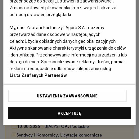
przechodząc do sekcji „Ustawienia zaawansowane”.
Zmiana ustawień plików cookie możliwa jest także za
pomocą ustawień przeglądarki.
My, nasi Zaufani Partnerzy i Agora S.A. możemy
przetwarzać dane osobowe w następujących
celach:
Użycie dokładnych danych geolokalizacyjnych.
Aktywne skanowanie charakterystyki urządzenia do celów
identyfikacji. Przechowywanie informacji na urządzeniu lub
dostęp do nich. Spersonalizowane reklamy i treści, pomiar
Ogłoszenia z kategorii Syndycy i Komornicy
reklam i treści, badnie odbiorców i ulepszanie usług.
Lista Zaufanych Partnerów
Syndyk zaprasza do udziału w pisemnym przetargu
nieograniczonym, z obowiązkiem wniesienia
USTAWIENIA ZAAWANSOWANE
wadium, na sprzedaż zorganizowanej części
przedsiębiorstwa oraz prawa własności
nieruchomości
AKCEPTUJĘ
Ogłoszenie premium
4 dni do końca
10.08.2026
BIAŁYSTOK, Podlaskie
Syndycy i Komornicy, Licytacje komornicze