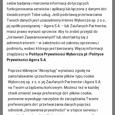
umów, są wolne od zajęcia na podstawie sądowego
celów badania i mierzenia informacji dotyczących
lub administracyjnego tytułu wykonawczego, w
funkcjonowania serwisów i aplikacji lub łączone z danymi dot.
każdym miesiącu kalendarzowym, w którym
świadczonych Tobie usług. Jeśli podstawą przetwarzania
Twoich danych jest uzasadniony interes Wyborcza sp. z o.o.,
obowiązuje zajęcie, do wysokości 75% minimalnego
jej spółki powiązanej – Agora S.A. – lub Zaufanych Partnerów,
wynagrodzenia za pracę, przysługującego
masz prawo wyrazić sprzeciw. Aby to zrobić przejdź do
pracownikowi zatrudnionemu w pełnym
„Ustawień Zaawansowanych” lub skontaktuj się z
miesięcznym wymiarze czasu pracy. W chwili
administratorem – w zależności od zakresu sprzeciwu i
podmiotu, wobec którego jest kierowany. Więcej informacji
obecnej jest to kwota 3182 zł, a od 1 lipca będzie
znajdziesz w
Polityce Prywatności Wyborcza.pl
i
Polityce
to kwota 3225 zł miesięcznie.
Prywatności Agora S.A.
Poprzez kliknięcie "Akceptuję" wyrażasz zgodę na
zainstalowanie i przechowywanie plików typu cookie
Wyborczej sp. z o. o. jej Zaufanych Partnerów i Agora S.A.
na Twoim urządzeniu końcowym. Możesz też w każdej
chwili zmienić swoje preferencje dot. plików cookie,
ponownie wywołując narzędzie do zarządzania Twoimi
preferencjami dot. przetwarzania danych poprzez
odnośnik „Ustawienia prywatności” w stopce serwisu i