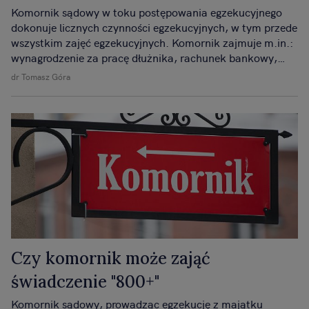
Komornik sądowy w toku postępowania egzekucyjnego
dokonuje licznych czynności egzekucyjnych, w tym przede
wszystkim zajęć egzekucyjnych. Komornik zajmuje m.in.:
wynagrodzenie za pracę dłużnika, rachunek bankowy,
świadczenie emerytalne oraz dokonuje zajęcia innych
dr Tomasz Góra
wierzytelności.
Czy komornik może zająć
świadczenie "800+"
Komornik sądowy, prowadząc egzekucję z majątku