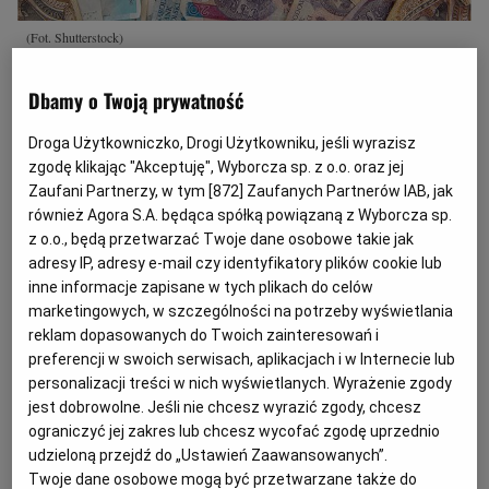
(Fot. Shutterstock)
K
Dbamy o Twoją prywatność
omornik sądowy prowadząc egzekucję
z rachunku bankowego, co do zasady
Droga Użytkowniczko, Drogi Użytkowniku, jeśli wyrazisz
nie zajmuje wszystkich środków
zgodę klikając "Akceptuję", Wyborcza sp. z o.o. oraz jej
Zaufani Partnerzy, w tym [
872
] Zaufanych Partnerów IAB, jak
pieniężnych dłużnika.
również Agora S.A. będąca spółką powiązaną z Wyborcza sp.
z o.o., będą przetwarzać Twoje dane osobowe takie jak
Jaki procent środków na rachunku może
adresy IP, adresy e-mail czy identyfikatory plików cookie lub
zająć komornik?
inne informacje zapisane w tych plikach do celów
marketingowych, w szczególności na potrzeby wyświetlania
Środki pieniężne znajdujące się na rachunkach
reklam dopasowanych do Twoich zainteresowań i
preferencji w swoich serwisach, aplikacjach i w Internecie lub
oszczędnościowych, rachunkach
personalizacji treści w nich wyświetlanych. Wyrażenie zgody
oszczędnościowo-rozliczeniowych oraz na
jest dobrowolne. Jeśli nie chcesz wyrazić zgody, chcesz
rachunkach terminowych lokat oszczędnościowych
ograniczyć jej zakres lub chcesz wycofać zgodę uprzednio
udzieloną przejdź do „Ustawień Zaawansowanych”.
jednej osoby, niezależnie od liczby zawartych
Twoje dane osobowe mogą być przetwarzane także do