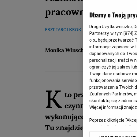
pracowników na um
Dbamy o Twoją pry
Droga Użytkowniczko, Dro
PRZETARGI KROK PO KROKU
31.08.2018, 07:
Partnerzy, w tym [
874
] 
o.o., będą przetwarzać T
informacje zapisane w t
Monika Winsche
dopasowanych do Twoich 
personalizacji treści w
ograniczyć jej zakres 
Twoje dane osobowe mog
funkcjonowania serwisów
K
przetwarzania Twoich dan
to przy konkretnym 
Zaufanych Partnerów, m
skontaktuj się z admini
czynności i wymagać,
Więcej informacji znajd
wykonujące były zatrudni
Poprzez kliknięcie "Akc
Tu znajdziesz odpowiedź.
z o. o. jej Zaufanych P
swoje preferencje dot. 