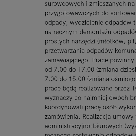
surowcowych i zmieszanych na 
przygotowawczych do sortowan
odpady, wydzielenie odpadów ta
na ręcznym demontażu odpadów
prostych narzędzi (młotków, pił, 
przetwarzania odpadów komuna
zamawiającego. Prace powinny 
od 7.00 do 17.00 (zmiana dzies
7.00 do 15.00 (zmiana ośmiogod
prace będą realizowane przez 
wyznaczy co najmniej dwóch bry
koordynowali pracę osób wykon
zamówienia. Realizacja umowy
administracyjno-biurowych (wys
ręcznego sortowania odpadów s