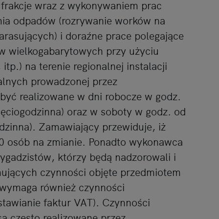
frakcje wraz z wykonywaniem prac
ia odpadów (rozrywanie worków na
rasujących) i doraźne prace polegające
 wielkogabarytowych przy użyciu
itp.) na terenie regionalnej instalacji
lnych prowadzonej przez
być realizowane w dni robocze w godz.
ięciogodzinna) oraz w soboty w godz. od
zinna). Zamawiający przewiduje, iż
10 osób na zmianie. Ponadto wykonawca
gadzistów, którzy będą nadzorowali i
ujących czynności objęte przedmiotem
 wymaga również czynności
tawianie faktur VAT). Czynności
ą często realizowane przez