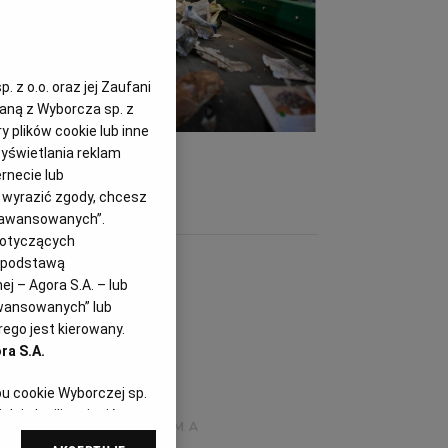
 z o.o. oraz jej Zaufani
zaną z Wyborcza sp. z
y plików cookie lub inne
dów
(TOMASZ FRITZ)
yświetlania reklam
rnecie lub
z wyrazić zgody, chcesz
Zaawansowanych”.
dotyczących
i podstawą
j – Agora S.A. – lub
awansowanych” lub
ego jest kierowany.
ra S.A.
pu cookie Wyborczej sp.
dej chwili zmienić
referencjami dot.