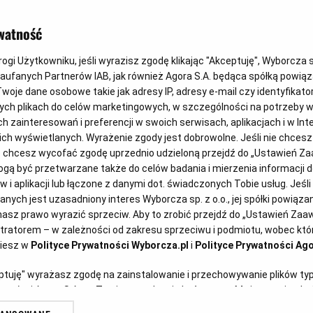
owę o pracę?
watność
gi Użytkowniku, jeśli wyrazisz zgodę klikając "Akceptuję", Wyborcza sp.
02
Zaufanych Partnerów IAB, jak również Agora S.A. będąca spółką powią
woje dane osobowe takie jak adresy IP, adresy e-mail czy identyfikator
Sortownia odpa
ych plikach do celów marketingowych, w szczególności na potrzeby w
zainteresowań i preferencji w swoich serwisach, aplikacjach i w Inte
 nich wyświetlanych. Wyrażenie zgody jest dobrowolne. Jeśli nie chces
lub chcesz wycofać zgodę uprzednio udzieloną przejdź do „Ustawień 
ą być przetwarzane także do celów badania i mierzenia informacji 
 i aplikacji lub łączone z danymi dot. świadczonych Tobie usług. Jeśl
ych jest uzasadniony interes Wyborcza sp. z o.o., jej spółki powiązane
zamówieniu powinien podać
asz prawo wyrazić sprzeciw. Aby to zrobić przejdź do „Ustawień Za
stratorem – w zależności od zakresu sprzeciwu i podmiotu, wobec któr
 aby wszystkie osoby je
ziesz w
Polityce Prywatności Wyborcza.pl
i
Polityce Prywatności Ago
one na podstawie umowy o pracę?
eptuję" wyrażasz zgodę na zainstalowanie i przechowywanie plików ty
artnerów i Agora S.A. na Twoim urządzeniu końcowym. Możesz też w każ
plików cookie, ponownie wywołując narzędzie do zarządzania Twoimi p