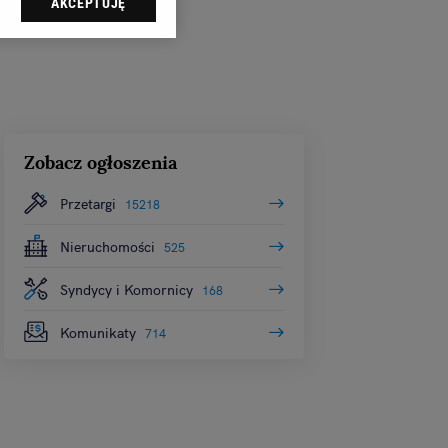
AKCEPTUJĘ
dząc do sekcji
tawień przeglądarki.
 celach:
Użycie
ów identyfikacji.
i, pomiar reklam i
Zobacz ogłoszenia
Przetargi
15218
Nieruchomości
525
Syndycy i Komornicy
168
Komunikaty
714