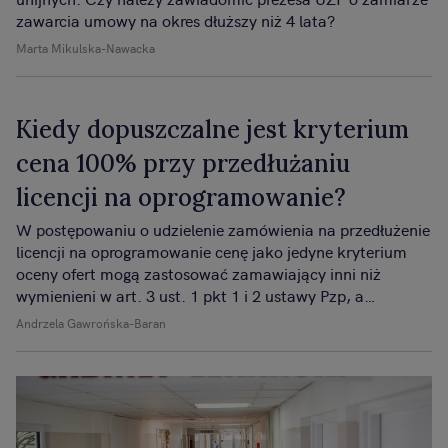
zawarcia umowy na okres dłuższy niż 4 lata?
Marta Mikulska-Nawacka
Kiedy dopuszczalne jest kryterium
cena 100% przy przedłużaniu
licencji na oprogramowanie?
W postępowaniu o udzielenie zamówienia na przedłużenie
licencji na oprogramowanie cenę jako jedyne kryterium
oceny ofert mogą zastosować zamawiający inni niż
wymienieni w art. 3 ust. 1 pkt 1 i 2 ustawy Pzp, a
pozostali zmawiający - przy wypełnieniu wymagań z art.
Andrzela Gawrońska-Baran
91 ust. 2a ustawy Pzp.