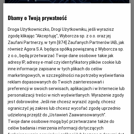
Dbamy o Twoją prywatność
Oprogramowanie komputerowe
(fot. Shutterstock)
Droga Użytkowniczko, Drogi Użytkowniku, jeśli wyrazisz
zgodę klikając "Akceptuję", Wyborcza sp. z o.o. oraz jej
W
Zaufani Partnerzy, w tym [
874
] Zaufanych Partnerów IAB, jak
tabeli X w poz. 1 sprawozdania
również Agora S.A. będąca spółką powiązaną z Wyborcza sp.
rocznego przekazywanego do
z o.o., będą przetwarzać Twoje dane osobowe takie jak
prezesa UZP zamawiający uwzględnia
adresy IP, adresy e-mail czy identyfikatory plików cookie lub
inne informacje zapisane w tych plikach do celów
wartość wszystkich zamówień udzielonych
marketingowych, w szczególności na potrzeby wyświetlania
z wyłączeniem procedur ustawy Pzp z
reklam dopasowanych do Twoich zainteresowań i
uwagi na wartość zamówienia.
preferencji w swoich serwisach, aplikacjach i w Internecie lub
personalizacji treści w nich wyświetlanych. Wyrażenie zgody
Pytanie:
jest dobrowolne. Jeśli nie chcesz wyrazić zgody, chcesz
ograniczyć jej zakres lub chcesz wycofać zgodę uprzednio
udzieloną przejdź do „Ustawień Zaawansowanych”.
Twoje dane osobowe mogą być przetwarzane także do
Ośrodek Pomocy Społecznej kilka lat temu zakupił
celów badania i mierzenia informacji dotyczących
u producenta oprogramowanie komputerowe