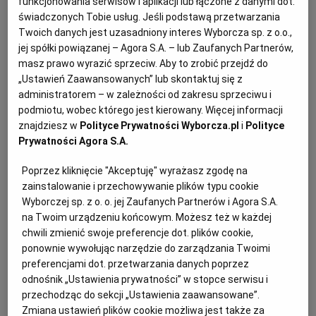
funkcjonowania serwisów i aplikacji lub łączone z danymi dot.
stworzone do pracy dla jednostek o danej
świadczonych Tobie usług. Jeśli podstawą przetwarzania
specyfice. Każdy program jest dostosowany do
Twoich danych jest uzasadniony interes Wyborcza sp. z o.o.,
jej spółki powiązanej – Agora S.A. – lub Zaufanych Partnerów,
obsługi poszczególnych działów. Wszystkie
masz prawo wyrazić sprzeciw. Aby to zrobić przejdź do
programy są ze sobą kompatybilne i mogą
„Ustawień Zaawansowanych” lub skontaktuj się z
współpracować, co w ogromnej mierze ułatwia
administratorem – w zależności od zakresu sprzeciwu i
pracę całego Ośrodka. Wraz z nakładaniem na
podmiotu, wobec którego jest kierowany. Więcej informacji
znajdziesz w
Polityce Prywatności Wyborcza.pl
i
Polityce
Ośrodek nowych zadań ustawowych były
Prywatności Agora S.A.
zamawiane kolejne programy tego producenta,
również stworzone w taki sposób, aby
Poprzez kliknięcie "Akceptuję" wyrażasz zgodę na
zainstalowanie i przechowywanie plików typu cookie
współpracowały z już istniejącymi, z których
Wyborczej sp. z o. o. jej Zaufanych Partnerów i Agora S.A.
Ośrodek od lat korzystał. Przedmiotem umowy
na Twoim urządzeniu końcowym. Możesz też w każdej
zawartej kilka lat temu był zakup oprogramowania.
chwili zmienić swoje preferencje dot. plików cookie,
Aby móc korzystać z programów, Ośrodek jest
ponownie wywołując narzędzie do zarządzania Twoimi
preferencjami dot. przetwarzania danych poprzez
zobowiązany corocznie składać
zamówienie
na
odnośnik „Ustawienia prywatności” w stopce serwisu i
przedłużenie licencji, ponieważ jest to licencja
przechodząc do sekcji „Ustawienia zaawansowane”.
czasowa, odnawialna co 12 miesięcy.
Zmiana ustawień plików cookie możliwa jest także za