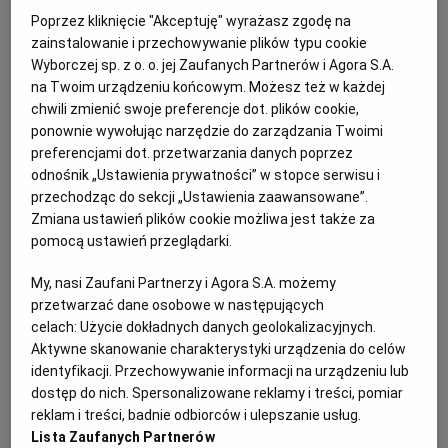
Poprzez kliknięcie "Akceptuję" wyrażasz zgodę na
zainstalowanie i przechowywanie plików typu cookie
Wyborczej sp. z o. o. jej Zaufanych Partnerów i Agora S.A.
na Twoim urządzeniu końcowym. Możesz też w każdej
chwili zmienić swoje preferencje dot. plików cookie,
ponownie wywołując narzędzie do zarządzania Twoimi
preferencjami dot. przetwarzania danych poprzez
odnośnik „Ustawienia prywatności” w stopce serwisu i
przechodząc do sekcji „Ustawienia zaawansowane”.
Zmiana ustawień plików cookie możliwa jest także za
pomocą ustawień przeglądarki.
Ogłoszenia z kategorii Przetargi
My, nasi Zaufani Partnerzy i Agora S.A. możemy
przetwarzać dane osobowe w następujących
Suwalska Spółdzielnia Mieszkaniowa w Suwałkach
celach:
Użycie dokładnych danych geolokalizacyjnych.
ogłasza przetarg nieograniczony na modernizacje
Aktywne skanowanie charakterystyki urządzenia do celów
parkingów
identyfikacji. Przechowywanie informacji na urządzeniu lub
dostęp do nich. Spersonalizowane reklamy i treści, pomiar
reklam i treści, badnie odbiorców i ulepszanie usług.
Ogłoszenie premium
7 dni do końca
Lista Zaufanych Partnerów