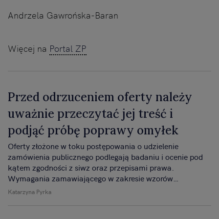
Andrzela Gawrońska-Baran
Więcej na
Portal ZP
Przed odrzuceniem oferty należy
uważnie przeczytać jej treść i
podjąć próbę poprawy omyłek
Oferty złożone w toku postępowania o udzielenie
zamówienia publicznego podlegają badaniu i ocenie pod
kątem zgodności z siwz oraz przepisami prawa.
Wymagania zamawiającego w zakresie wzorów
dokumentów, które wykonawca ma wypełnić i złożyć z
Katarzyna Pyrka
ofertą, stanowią wskazówkę dla potencjalnych oferentów
co do informacji, które zamawiający chce uzyskać.