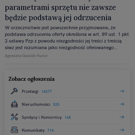
parametrami sprzętu nie zawsze
będzie podstawą jej odrzucenia
W orzecznictwie jest powszechnie przyjmowane, że
podstawa odrzucenia oferty określona w art. 89 ust. 1 pkt
2 ustawy Pzp z powodu niezgodności jej treści z treścią
siwz jest rozumiana jako niezgodność oferowanego
przedmiotu zamówienia z wymaganiami zamawiającego.
Agnieszka Gwóźdź-Kuzior
Treść siwz nie oznacza wymagań formalnych, które nie
mają wpływu na merytoryczny kształt oferty.
Zobacz ogłoszenia
Przetargi
14277
Nieruchomości
525
Syndycy i Komornicy
168
Komunikaty
714