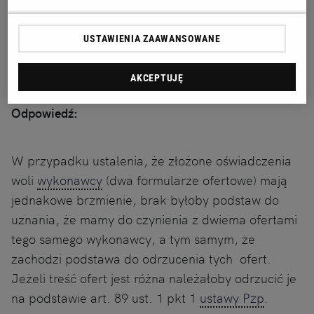
16.08.2026
SUWAŁKI, Podlaskie
Przetargi, Przetargi na dostawę
USTAWIENIA ZAAWANSOWANE
Przetargi
(14277)
AKCEPTUJĘ
Odpowiedź:
W przypadku ustalenia, że złożone oświadczenia
woli
wykonawcy
(dwa formularze ofertowe) mają
jednakowe brzmienie, brak byłoby podstaw do
uznania, że mamy do czynienia z dwiema ofertami
tego samego wykonawcy, a tym samym, że
zachodzi podstawa do odrzucenia tych ofert.
Jeżeli treść ofert jest różna należałoby odrzucić je
na podstawie art. 89 ust. 1 pkt 1
ustawy Pzp
.