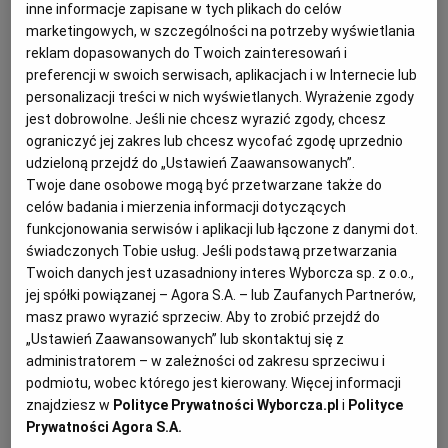
inne informacje zapisane w tych plikach do celów
pomocą środków komunikacji elektronicznej. Zrobił
marketingowych, w szczególności na potrzeby wyświetlania
to, przesyłając paczkę plików, w której były
reklam dopasowanych do Twoich zainteresowań i
zamieszczone dwa formularze ofertowe. Ich treść
preferencji w swoich serwisach, aplikacjach i w Internecie lub
personalizacji treści w nich wyświetlanych. Wyrażenie zgody
była taka sama, zaoferowane ceny oraz kryteria
jest dobrowolne. Jeśli nie chcesz wyrazić zgody, chcesz
poza cenowe też jednakowe. Formularze różniły
ograniczyć jej zakres lub chcesz wycofać zgodę uprzednio
się jedynie datą. W informacji z otwarcia ofert
udzieloną przejdź do „Ustawień Zaawansowanych”.
Twoje dane osobowe mogą być przetwarzane także do
oferta została wpisana dwukrotnie. Czy zgodnie z
celów badania i mierzenia informacji dotyczących
art. 82
ustawy Pzp
należy uznać, że
wykonawca
funkcjonowania serwisów i aplikacji lub łączone z danymi dot.
złożył 2 oferty, a tym samym podlegają one
świadczonych Tobie usług. Jeśli podstawą przetwarzania
odrzuceniu?
Twoich danych jest uzasadniony interes Wyborcza sp. z o.o.,
jej spółki powiązanej – Agora S.A. – lub Zaufanych Partnerów,
masz prawo wyrazić sprzeciw. Aby to zrobić przejdź do
„Ustawień Zaawansowanych” lub skontaktuj się z
administratorem – w zależności od zakresu sprzeciwu i
podmiotu, wobec którego jest kierowany. Więcej informacji
znajdziesz w
Polityce Prywatności Wyborcza.pl
i
Polityce
Prywatności Agora S.A.