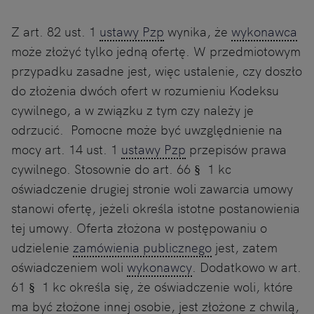
Z art. 82 ust. 1
ustawy Pzp
wynika, że
wykonawca
może złożyć tylko jedną ofertę. W przedmiotowym
przypadku zasadne jest, więc ustalenie, czy doszło
do złożenia dwóch ofert w rozumieniu Kodeksu
cywilnego, a w związku z tym czy należy je
odrzucić. Pomocne może być uwzględnienie na
mocy art. 14 ust. 1
ustawy Pzp
przepisów prawa
cywilnego. Stosownie do art. 66 § 1 kc
oświadczenie drugiej stronie woli zawarcia umowy
stanowi ofertę, jeżeli określa istotne postanowienia
tej umowy. Oferta złożona w postępowaniu o
udzielenie
zamówienia publicznego
jest, zatem
oświadczeniem woli
wykonawcy
. Dodatkowo w art.
61 § 1 kc określa się, że oświadczenie woli, które
ma być złożone innej osobie, jest złożone z chwilą,