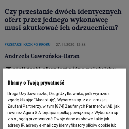
Czy przesłanie dwóch identycznych
ofert przez jednego wykonawcę
musi skutkować ich odrzuceniem?
PRZETARGI KROK PO KROKU
27.11.2020, 12:38
Andrzela Gawrońska-Baran
J
eżeli treść ofert jest różna należałoby
odrzucić je na podstawie art. 89 ust. 1 pkt
Dbamy o Twoją prywatność
1 ustawy Pzp.
Droga Użytkowniczko, Drogi Użytkowniku, jeśli wyrazisz
Pytanie:
zgodę klikając "Akceptuję", Wyborcza sp. z o.o. oraz jej
Zaufani Partnerzy, w tym [
874
] Zaufanych Partnerów IAB, jak
również Agora S.A. będąca spółką powiązaną z Wyborcza sp.
W postępowaniu z podziałem na części
z o.o., będą przetwarzać Twoje dane osobowe takie jak
adresy IP, adresy e-mail czy identyfikatory plików cookie lub
wykonawca
złożył ofertę na 2 z 12 części za