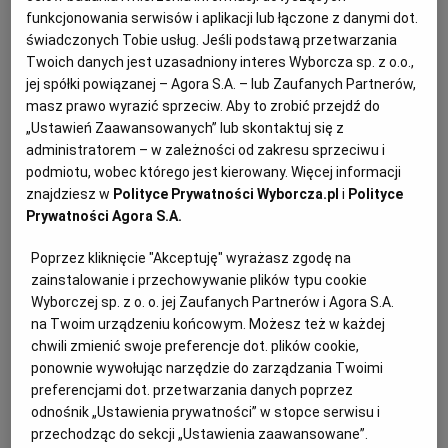
Prowadzone jest postępowanie na
roboty
funkcjonowania serwisów i aplikacji lub łączone z danymi dot.
świadczonych Tobie usług. Jeśli podstawą przetwarzania
budowlane
zgodnie z
zasadą konkurencyjności
o
Twoich danych jest uzasadniony interes Wyborcza sp. z o.o.,
wartości powyżej
progów unijnych
. W treści
jej spółki powiązanej – Agora S.A. – lub Zaufanych Partnerów,
zapytania znajdują się ogólne zapisy o
masz prawo wyrazić sprzeciw. Aby to zrobić przejdź do
równoważności:
„Ustawień Zaawansowanych” lub skontaktuj się z
administratorem – w zależności od zakresu sprzeciwu i
podmiotu, wobec którego jest kierowany. Więcej informacji
znajdziesz w
Polityce Prywatności Wyborcza.pl
i
Polityce
a) W przypadku gdy DPT odwołuje się do
Prywatności Agora S.A.
określonych znaków towarowych, patentów lub
pochodzenia, źródła lub szczególnego procesu,
Poprzez kliknięcie "Akceptuję" wyrażasz zgodę na
który charakteryzuje produkty lub usługi
zainstalowanie i przechowywanie plików typu cookie
Wyborczej sp. z o. o. jej Zaufanych Partnerów i Agora S.A.
dostarczane przez konkretnego wykonawcę, co
na Twoim urządzeniu końcowym. Możesz też w każdej
mogłoby doprowadzić do uprzywilejowania lub
chwili zmienić swoje preferencje dot. plików cookie,
wyeliminowania niektórych wykonawców lub
ponownie wywołując narzędzie do zarządzania Twoimi
preferencjami dot. przetwarzania danych poprzez
produktów, Zamawiający dopuszcza rozwiązanie
odnośnik „Ustawienia prywatności” w stopce serwisu i
równoważne opisywanym, pod warunkiem że będą
przechodząc do sekcji „Ustawienia zaawansowane”.