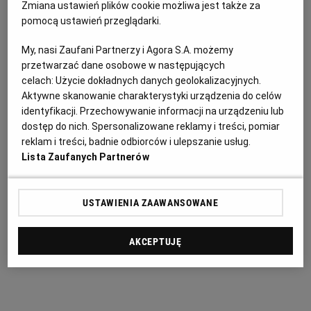
one o nie gorszych właściwościach i jakości.
Zmiana ustawień plików cookie możliwa jest także za
Zamawiający wyjaśnia tym samym, że wskazane w
pomocą ustawień przeglądarki.
DPT wymagania techniczno-funkcjonalne (dotyczy
My, nasi Zaufani Partnerzy i Agora S.A. możemy
urządzeń oznaczonych konkretną marką/nazwą
przetwarzać dane osobowe w następujących
własną) stanowią minimalne wymagania, którym
celach:
Użycie dokładnych danych geolokalizacyjnych.
Aktywne skanowanie charakterystyki urządzenia do celów
odpowiadać powinny rozwiązania równoważne.
identyfikacji. Przechowywanie informacji na urządzeniu lub
dostęp do nich. Spersonalizowane reklamy i treści, pomiar
reklam i treści, badnie odbiorców i ulepszanie usług.
Lista Zaufanych Partnerów
USTAWIENIA ZAAWANSOWANE
AKCEPTUJĘ