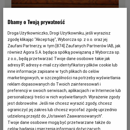
Zasada uczciwej konkurencji
(Agencja Wyborcza.pl)
Dbamy o Twoją prywatność
Z
Droga Użytkowniczko, Drogi Użytkowniku, jeśli wyrazisz
asada konkurencyjności jest odrębnym
zgodę klikając "Akceptuję", Wyborcza sp. z o.o. oraz jej
od ustalonych w ustawie Pzp sposobów
Zaufani Partnerzy, w tym [
874
] Zaufanych Partnerów IAB, jak
zachowania właściwej procedury
również Agora S.A. będąca spółką powiązaną z Wyborcza sp.
z o.o., będą przetwarzać Twoje dane osobowe takie jak
zakupowej dla zamówień
adresy IP, adresy e-mail czy identyfikatory plików cookie lub
współfinansowanych ze środków unijnych.
inne informacje zapisane w tych plikach do celów
Konkretne wskazania, jak zachować się ma
marketingowych, w szczególności na potrzeby wyświetlania
beneficjent, wynikają z odpowiednich dla
reklam dopasowanych do Twoich zainteresowań i
preferencji w swoich serwisach, aplikacjach i w Internecie lub
danego programu współfinansującego
personalizacji treści w nich wyświetlanych. Wyrażenie zgody
wytycznych.
jest dobrowolne. Jeśli nie chcesz wyrazić zgody, chcesz
ograniczyć jej zakres lub chcesz wycofać zgodę uprzednio
Pytanie:
udzieloną przejdź do „Ustawień Zaawansowanych”.
Twoje dane osobowe mogą być przetwarzane także do
celów badania i mierzenia informacji dotyczących