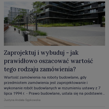
Zaprojektuj i wybuduj - jak
prawidłowo oszacować wartość
tego rodzaju zamówienia?
Wartość zamówienia na roboty budowlane, gdy
przedmiotem zamówienia jest zaprojektowanie i
wykonanie robót budowlanych w rozumieniu ustawy z 7
lipca 1994 r. - Prawo budowlane, ustala się na podstawie
planowanych kosztów prac projektowych oraz
Justyna Andała-Sępkowska
planowanych kosztów robót budowlanych określonych w