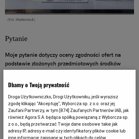
(Fot. Shutterstock)
Pytanie
Moje pytanie dotyczy oceny zgodności ofert na
podstawie złożonych przedmiotowych środków
dowodowych. Przetarg organizowany jest zgodnie z
ustawą w trybie podstawowym. Zamawiający
Dbamy o Twoją prywatność
wymagał dołączenia przedmiotowych środków
dowodowych w postaci aktualnych kart
Droga Użytkowniczko, Drogi Użytkowniku, jeśli wyrazisz
zgodę klikając "Akceptuję", Wyborcza sp. z o.o. oraz jej
charakterystyk lub kart technicznych lub
Zaufani Partnerzy, w tym [
874
] Zaufanych Partnerów IAB, jak
opisu/ulotki informacyjnej środków
również Agora S.A. będąca spółką powiązaną z Wyborcza sp.
potwierdzających spełnianie wymagań zawartych w
z o.o., będą przetwarzać Twoje dane osobowe takie jak
adresy IP, adresy e-mail czy identyfikatory plików cookie lub
załączniku nr 1. Zamawiający dopuścił
inne informacje zapisane w tych plikach do celów