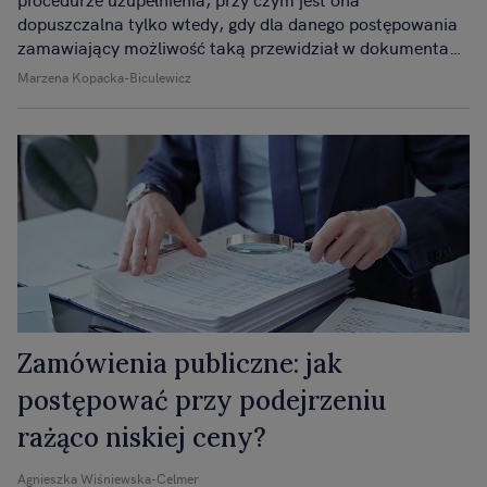
dopuszczalna tylko wtedy, gdy dla danego postępowania
zamawiający możliwość taką przewidział w dokumentach
zamówienia lub w ogłoszeniu o zamówieniu.
Marzena Kopacka-Biculewicz
Zamówienia publiczne: jak
postępować przy podejrzeniu
rażąco niskiej ceny?
Agnieszka Wiśniewska-Celmer