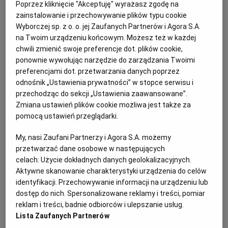
Poprzez kliknięcie "Akceptuję" wyrażasz zgodę na
zainstalowanie i przechowywanie plików typu cookie
Wyborczej sp. z o. o. jej Zaufanych Partnerów i Agora S.A.
na Twoim urządzeniu końcowym. Możesz też w każdej
chwili zmienić swoje preferencje dot. plików cookie,
ponownie wywołując narzędzie do zarządzania Twoimi
preferencjami dot. przetwarzania danych poprzez
odnośnik „Ustawienia prywatności” w stopce serwisu i
przechodząc do sekcji „Ustawienia zaawansowane”.
Zmiana ustawień plików cookie możliwa jest także za
pomocą ustawień przeglądarki.
My, nasi Zaufani Partnerzy i Agora S.A. możemy
przetwarzać dane osobowe w następujących
celach:
Użycie dokładnych danych geolokalizacyjnych.
Aktywne skanowanie charakterystyki urządzenia do celów
identyfikacji. Przechowywanie informacji na urządzeniu lub
Ogłoszenia z kategorii Przetargi
dostęp do nich. Spersonalizowane reklamy i treści, pomiar
reklam i treści, badnie odbiorców i ulepszanie usług.
Lista Zaufanych Partnerów
Spółdzielnia Mieszkaniowa WOLA Administracja