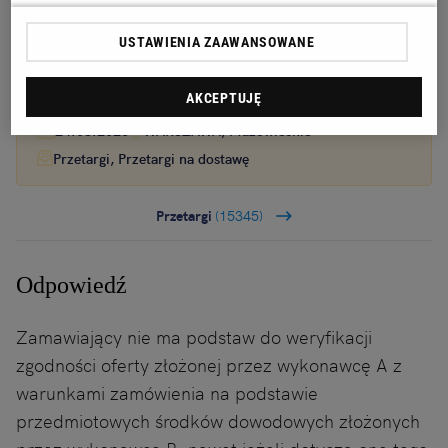
Osiedla Bemowo IV ogłasza przetarg na wymianę
dźwigów
USTAWIENIA ZAAWANSOWANE
AKCEPTUJĘ
Ogłoszenie premium
16 dni do końca
24.08.2026
WARSZAWA, Mazowieckie
Przetargi, Przetargi na dostawę
Przetargi
(15345)
Odpowiedź
Zamawiający nie ma podstaw do weryfikacji
zgodności oferty złożonej przez wykonawcę A z
warunkami zamówienia na podstawie
przedmiotowych środków dowodowych złożonych