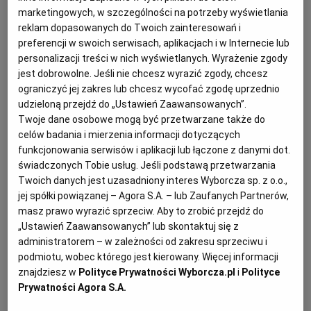
uzupełnianie na wezwanie tych dokumentów.
marketingowych, w szczególności na potrzeby wyświetlania
Wykonawcy, którzy przystąpili do postępowania,
reklam dopasowanych do Twoich zainteresowań i
nie złożyli PDŚ wraz z ofertą i zostali wezwani do
preferencji w swoich serwisach, aplikacjach i w Internecie lub
personalizacji treści w nich wyświetlanych. Wyrażenie zgody
ich uzupełnienia. W ofertach dwóch wykonawców
jest dobrowolne. Jeśli nie chcesz wyrazić zgody, chcesz
w niektórych pozycjach został zaoferowany ten sam
ograniczyć jej zakres lub chcesz wycofać zgodę uprzednio
asortyment. Jeden wykonawca załączył jednak
udzieloną przejdź do „Ustawień Zaawansowanych”.
kilka dokumentów, które łącznie potwierdzały
Twoje dane osobowe mogą być przetwarzane także do
celów badania i mierzenia informacji dotyczących
wymagania postawione przez zamawiającego,
funkcjonowania serwisów i aplikacji lub łączone z danymi dot.
wyczerpywały katalog opisanych w SWZ wymagań
świadczonych Tobie usług. Jeśli podstawą przetwarzania
dla danej pozycji. Drugi wykonawca przedstawił
Twoich danych jest uzasadniony interes Wyborcza sp. z o.o.,
jej spółki powiązanej – Agora S.A. – lub Zaufanych Partnerów,
tylko wybiórcze dokumenty, które tych parametrów
masz prawo wyrazić sprzeciw. Aby to zrobić przejdź do
nie potwierdzają. Czy na podstawie analizy oferty i
„Ustawień Zaawansowanych” lub skontaktuj się z
PŚD jednego wykonawcy zamawiający może
administratorem – w zależności od zakresu sprzeciwu i
ocenić, że oferta drugiego wykonawcy jest zgodna z
podmiotu, wobec którego jest kierowany. Więcej informacji
znajdziesz w
Polityce Prywatności Wyborcza.pl
i
Polityce
warunkami zamówienia?
Prywatności Agora S.A.