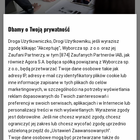
Zgodnie z art. 16 pkt 1 Prawa zamówień publicznych zamawiający ma obowiązek
przygotować i przeprowadzić postępowanie o udzielenie zamówienia w sposób
Dbamy o Twoją prywatność
zapewniający zachowanie uczciwej konkurencji oraz równe traktowanie
wykonawców.
(Fot. Shutterstock)
Droga Użytkowniczko, Drogi Użytkowniku, jeśli wyrazisz
zgodę klikając "Akceptuję", Wyborcza sp. z o.o. oraz jej
Pytanie
Zaufani Partnerzy, w tym [
874
] Zaufanych Partnerów IAB, jak
również Agora S.A. będąca spółką powiązaną z Wyborcza sp.
Działamy jako lokalne stowarzyszenie
z o.o., będą przetwarzać Twoje dane osobowe takie jak
adresy IP, adresy e-mail czy identyfikatory plików cookie lub
przedsiębiorców. Jednym z celów działalności jest
inne informacje zapisane w tych plikach do celów
doprowadzenie do sytuacji, aby jednostki
marketingowych, w szczególności na potrzeby wyświetlania
samorządu terytorialnego działające na terenie
reklam dopasowanych do Twoich zainteresowań i
gminy wprowadziły w kryteriach oceny ofert
preferencji w swoich serwisach, aplikacjach i w Internecie lub
personalizacji treści w nich wyświetlanych. Wyrażenie zgody
preferencje dla przedsiębiorców z regionu. Czy
jest dobrowolne. Jeśli nie chcesz wyrazić zgody, chcesz
nasze oczekiwanie jest zgodne z przepisami Prawa
ograniczyć jej zakres lub chcesz wycofać zgodę uprzednio
zamówień publicznych?
udzieloną przejdź do „Ustawień Zaawansowanych”.
Twoje dane osobowe mogą być przetwarzane także do