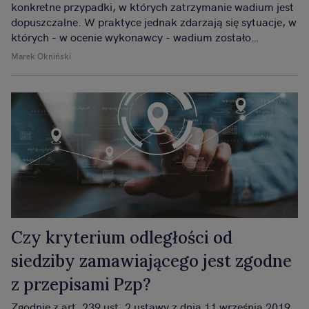
konkretne przypadki, w których zatrzymanie wadium jest
dopuszczalne. W praktyce jednak zdarzają się sytuacje, w
których - w ocenie wykonawcy - wadium zostało
zatrzymane bezpodstawnie. Jakie kroki może podjąć
Marek Okniński
wykonawca, aby dochodzić jego zwrotu? Jakie środki
prawne przysługują w takiej sytuacji?
Czy kryterium odległości od
siedziby zamawiającego jest zgodne
z przepisami Pzp?
Zgodnie z art. 239 ust. 2 ustawy z dnia 11 września 2019