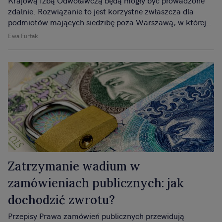
Krajową Izbą Odwoławczą będą mogły być prowadzone
zdalnie. Rozwiązanie to jest korzystne zwłaszcza dla
podmiotów mających siedzibę poza Warszawą, w której
mieści się KIO.
Ewa Furtak
Zatrzymanie wadium w
zamówieniach publicznych: jak
dochodzić zwrotu?
Przepisy Prawa zamówień publicznych przewidują