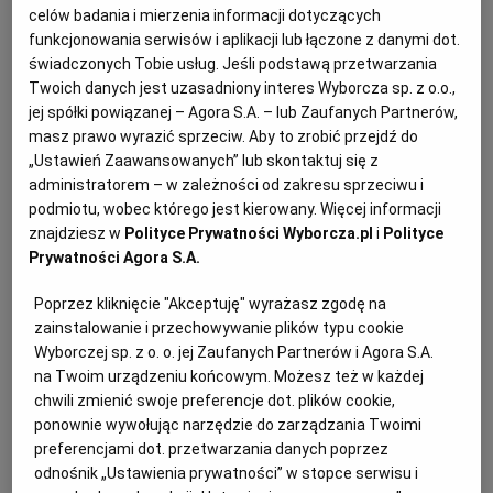
celów badania i mierzenia informacji dotyczących
Odpowiedź
funkcjonowania serwisów i aplikacji lub łączone z danymi dot.
świadczonych Tobie usług. Jeśli podstawą przetwarzania
Twoich danych jest uzasadniony interes Wyborcza sp. z o.o.,
Ustawa Prawo zamówień publicznych nie daje
jej spółki powiązanej – Agora S.A. – lub Zaufanych Partnerów,
zamawiającemu możliwości ustalania takich
masz prawo wyrazić sprzeciw. Aby to zrobić przejdź do
warunków udziału w postępowaniu o zamówienie
„Ustawień Zaawansowanych” lub skontaktuj się z
administratorem – w zależności od zakresu sprzeciwu i
publiczne, które dają prawo do ubiegania się o
podmiotu, wobec którego jest kierowany. Więcej informacji
zamówienie wyłącznie firmom zlokalizowanym na
znajdziesz w
Polityce Prywatności Wyborcza.pl
i
Polityce
wskazanym przez zamawiającego terenie, np.
Prywatności Agora S.A.
gminy.
Poprzez kliknięcie "Akceptuję" wyrażasz zgodę na
zainstalowanie i przechowywanie plików typu cookie
Wyborczej sp. z o. o. jej Zaufanych Partnerów i Agora S.A.
na Twoim urządzeniu końcowym. Możesz też w każdej
chwili zmienić swoje preferencje dot. plików cookie,
ponownie wywołując narzędzie do zarządzania Twoimi
preferencjami dot. przetwarzania danych poprzez
odnośnik „Ustawienia prywatności” w stopce serwisu i