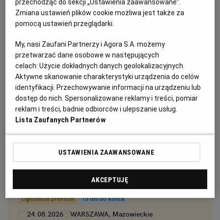
przechodząc do sekcji „Ustawienia zaawansowane”.
Zmiana ustawień plików cookie możliwa jest także za
pomocą ustawień przeglądarki.
My, nasi Zaufani Partnerzy i Agora S.A. możemy
przetwarzać dane osobowe w następujących
celach:
Użycie dokładnych danych geolokalizacyjnych.
Aktywne skanowanie charakterystyki urządzenia do celów
identyfikacji. Przechowywanie informacji na urządzeniu lub
dostęp do nich. Spersonalizowane reklamy i treści, pomiar
reklam i treści, badnie odbiorców i ulepszanie usług.
Ogłoszenia z kategorii Przetargi
Lista Zaufanych Partnerów
Spółdzielnia Mieszkaniowa WOLA Administracja
USTAWIENIA ZAAWANSOWANE
Osiedla Bemowo IV ogłasza przetarg na wymianę
dźwigów
AKCEPTUJĘ
Ogłoszenie premium
15 dni do końca
24.08.2026
WARSZAWA, Mazowieckie