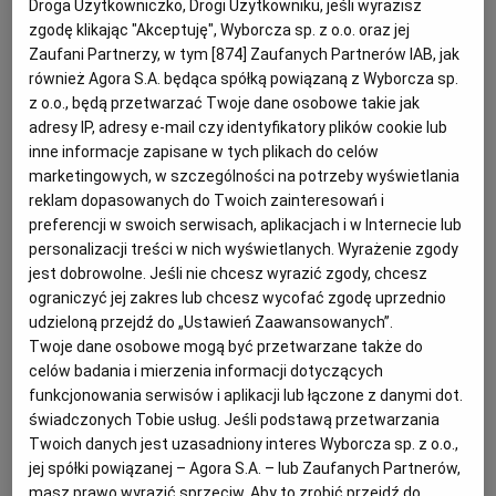
Droga Użytkowniczko, Drogi Użytkowniku, jeśli wyrazisz
zgodę klikając "Akceptuję", Wyborcza sp. z o.o. oraz jej
(
Liczba ogłoszeń: 0
)
Zaufani Partnerzy, w tym [
874
] Zaufanych Partnerów IAB, jak
Wydanie nr: 218/2026 z dnia 7.08.2026
również Agora S.A. będąca spółką powiązaną z Wyborcza sp.
z o.o., będą przetwarzać Twoje dane osobowe takie jak
Wszystkie kategorie
Nieruchomości
adresy IP, adresy e-mail czy identyfikatory plików cookie lub
inne informacje zapisane w tych plikach do celów
marketingowych, w szczególności na potrzeby wyświetlania
Ogłoszenia o nieruchomościach na sprzedaż w
reklam dopasowanych do Twoich zainteresowań i
Poznaniu
preferencji w swoich serwisach, aplikacjach i w Internecie lub
personalizacji treści w nich wyświetlanych. Wyrażenie zgody
Szukają Państwo sprawdzonych informacji o ogłoszeniach
jest dobrowolne. Jeśli nie chcesz wyrazić zgody, chcesz
dotyczących sprzedaży nieruchomości w Poznaniu?
ograniczyć jej zakres lub chcesz wycofać zgodę uprzednio
Rozwiń dalej...
Zapraszamy do zapoznania się z aktualną ofertą
udzieloną przejdź do „Ustawień Zaawansowanych”.
dostępną w naszym serwisie. To zawsze aktualna baza
Twoje dane osobowe mogą być przetwarzane także do
ogłoszeń, w której znajdą Państwo informacje o
celów badania i mierzenia informacji dotyczących
atrakcyjnych ofertach sprzedaży nieruchomości w
funkcjonowania serwisów i aplikacji lub łączone z danymi dot.
Poznaniu.
świadczonych Tobie usług. Jeśli podstawą przetwarzania
Twoich danych jest uzasadniony interes Wyborcza sp. z o.o.,
jej spółki powiązanej – Agora S.A. – lub Zaufanych Partnerów,
masz prawo wyrazić sprzeciw. Aby to zrobić przejdź do