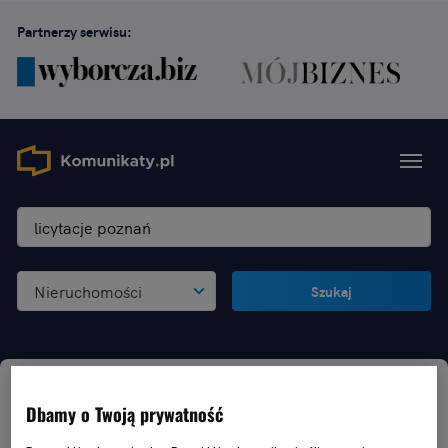
Partnerzy serwisu:
Nieruchomości
Szukaj
Szukasz "licytacje poznań"
-
Dbamy o Twoją prywatność
Poznań