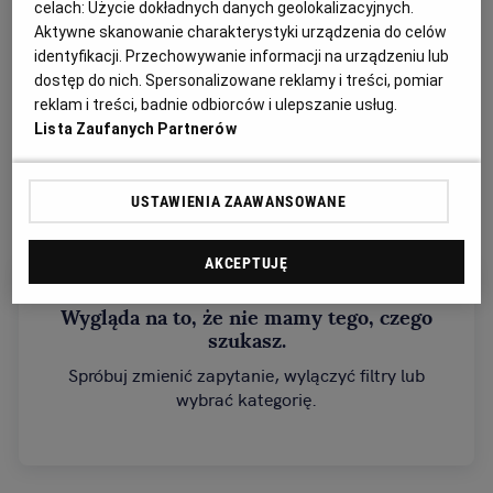
celach:
Użycie dokładnych danych geolokalizacyjnych.
Aktywne skanowanie charakterystyki urządzenia do celów
identyfikacji. Przechowywanie informacji na urządzeniu lub
dostęp do nich. Spersonalizowane reklamy i treści, pomiar
Słowo: licytacje poznań
Kat: Nieruchomości
reklam i treści, badnie odbiorców i ulepszanie usług.
Miejscowość: Poznań
Lista Zaufanych Partnerów
Sortuj wg daty: od najnowszej
USTAWIENIA ZAAWANSOWANE
AKCEPTUJĘ
Wygląda na to, że nie mamy tego, czego
szukasz.
Spróbuj zmienić zapytanie, wylączyć filtry lub
wybrać kategorię.