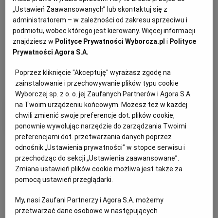
„Ustawień Zaawansowanych” lub skontaktuj się z
administratorem – w zależności od zakresu sprzeciwu i
podmiotu, wobec którego jest kierowany. Więcej informacji
znajdziesz w
Polityce Prywatności Wyborcza.pl
i
Polityce
Prywatności Agora S.A.
Poprzez kliknięcie "Akceptuję" wyrażasz zgodę na
zainstalowanie i przechowywanie plików typu cookie
Wyborczej sp. z o. o. jej Zaufanych Partnerów i Agora S.A.
na Twoim urządzeniu końcowym. Możesz też w każdej
Filtry i kategorie
chwili zmienić swoje preferencje dot. plików cookie,
ponownie wywołując narzędzie do zarządzania Twoimi
preferencjami dot. przetwarzania danych poprzez
odnośnik „Ustawienia prywatności” w stopce serwisu i
przechodząc do sekcji „Ustawienia zaawansowane”.
Zmiana ustawień plików cookie możliwa jest także za
pomocą ustawień przeglądarki.
Otrzymuj wiadomości z najnowszymi ogłoszeniami
spełniającymi wybrane przez Ciebie kryteria.
My, nasi Zaufani Partnerzy i Agora S.A. możemy
przetwarzać dane osobowe w następujących
Ustaw alert