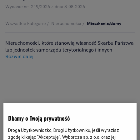
Wydanie nr: 219/2026 z dnia 8.08.2026
Wszystkie kategorie
Nieruchomości
Mieszkania/domy
Nieruchomości, które stanowią własność Skarbu Państwa
lub jednostek samorządu terytorialnego i innych
Rozwiń dalej...
jednostek publicznych są zbywane z reguły w trybie
przetargowym. Szeroki wybór ogłoszeń z całego kraju
udostępniamy w serwisie komunikaty.pl. Zachęcamy do
poznania oferty.
Dbamy o Twoją prywatność
Droga Użytkowniczko, Drogi Użytkowniku, jeśli wyrazisz
zgodę klikając "Akceptuję", Wyborcza sp. z o.o. oraz jej