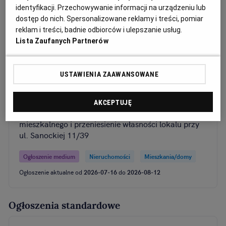
sprzedaż udział w wysokości 1/6 w nieruchomości
identyfikacji. Przechowywanie informacji na urządzeniu lub
gruntowej zabudowanej położonej w Radlinie
dostęp do nich. Spersonalizowane reklamy i treści, pomiar
reklam i treści, badnie odbiorców i ulepszanie usług.
Ogłoszenie medium
Nieruchomości
Mieszkania/domy
Lista Zaufanych Partnerów
Ogłoszenie aktualne od
2026-07-28
do
2026-08-24
USTAWIENIA ZAAWANSOWANE
Spółdzielnia Mieszkaniowa „Podgórze” w Krakowie
ul. Podedworze 20 ogłasza nieograniczony przetarg
AKCEPTUJĘ
– ustny na ustanowienie odrębnej własności lokalu
mieszkalnego i przeniesienie własności lokalu przy
ul. Sanockiej 11/39
Ogłoszenie medium
Nieruchomości
Mieszkania/domy
Ogłoszenie aktualne od
2026-07-16
do
2026-08-12
Ogłoszenia standardowe