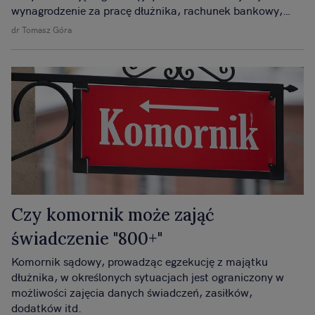
wynagrodzenie za pracę dłużnika, rachunek bankowy,
świadczenie emerytalne oraz dokonuje zajęcia innych
dr Tomasz Góra
wierzytelności.
Czy komornik może zająć
świadczenie "800+"
Komornik sądowy, prowadząc egzekucję z majątku
dłużnika, w określonych sytuacjach jest ograniczony w
możliwości zajęcia danych świadczeń, zasiłków,
dodatków itd.