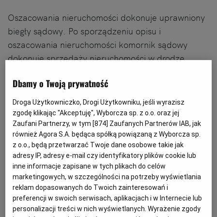
Oszacowania nieruchomości dokonuje uprawniony
biegły sądowy. Po sporządzeniu opisu i
oszacowania nieruchomości komornik sądowy
dokonuje sprzedaży nieruchomości w drodze
licytacji.
Dbamy o Twoją prywatność
Droga Użytkowniczko, Drogi Użytkowniku, jeśli wyrazisz
Zajęcie nieruchomości przez komornika
zgodę klikając "Akceptuję", Wyborcza sp. z o.o. oraz jej
Zaufani Partnerzy, w tym [
874
] Zaufanych Partnerów IAB, jak
Zajęta nieruchomość ulega sprzedaży przez
również Agora S.A. będąca spółką powiązaną z Wyborcza sp.
licytację publiczną. Termin licytacji nie może być
z o.o., będą przetwarzać Twoje dane osobowe takie jak
wyznaczony wcześniej niż po upływie dwóch
adresy IP, adresy e-mail czy identyfikatory plików cookie lub
inne informacje zapisane w tych plikach do celów
tygodni po uprawomocnieniu się opisu i
marketingowych, w szczególności na potrzeby wyświetlania
oszacowania ani też przed uprawomocnieniem się
reklam dopasowanych do Twoich zainteresowań i
wyroku, na podstawie którego wszczęto egzekucję.
preferencji w swoich serwisach, aplikacjach i w Internecie lub
personalizacji treści w nich wyświetlanych. Wyrażenie zgody
Najniższa suma, za którą nieruchomość można