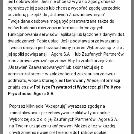
jest dobrowolne. Jeśli nie chcesz wyrazić zgody, chcesz
nabyć na pierwszej licytacji (cena wywołania),
ograniczyć jej zakres lub chcesz wycofać zgodę uprzednio
wynosi trzy czwarte sumy oszacowania.
udzieloną przejdź do „Ustawień Zaawansowanych”.
Twoje dane osobowe mogą być przetwarzane także do
celów badania i mierzenia informacji dotyczących
funkcjonowania serwisów i aplikacji lub łączone z danymi dot.
świadczonych Tobie usług. Jeśli podstawą przetwarzania
Twoich danych jest uzasadniony interes Wyborcza sp. z o.o.,
jej spółki powiązanej – Agora S.A. – lub Zaufanych Partnerów,
masz prawo wyrazić sprzeciw. Aby to zrobić przejdź do
„Ustawień Zaawansowanych” lub skontaktuj się z
administratorem – w zależności od zakresu sprzeciwu i
podmiotu, wobec którego jest kierowany. Więcej informacji
znajdziesz w
Polityce Prywatności Wyborcza.pl
i
Polityce
Prywatności Agora S.A.
Poprzez kliknięcie "Akceptuję" wyrażasz zgodę na
zainstalowanie i przechowywanie plików typu cookie
Wyborczej sp. z o. o. jej Zaufanych Partnerów i Agora S.A.
na Twoim urządzeniu końcowym. Możesz też w każdej
chwili zmienić swoje preferencje dot. plików cookie,