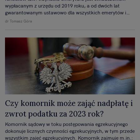
wypłacanym z urzędu od 2019 roku, a od dwóch lat
gwarantowanym ustawowo dla wszystkich emerytów i
rencistów.
dr Tomasz Góra
Czy komornik może zająć nadpłatę i
zwrot podatku za 2023 rok?
Komornik sądowy w toku postępowania egzekucyjnego
dokonuje licznych czynności egzekucyjnych, w tym przede
wszystkim zajęć egzekucyjnych. Komornik zajmuje m.in.: