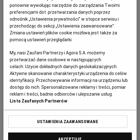
ponownie wywołując narzędzie do zarządzania Twoimi
Ogłoszenia z kategorii Syndycy i Komornicy
preferencjami dot. przetwarzania danych poprzez
odnośnik „Ustawienia prywatności” w stopce serwisu i
Syndyk masy upadłości zaprasza do udziału w
przechodząc do sekcji „Ustawienia zaawansowane”.
Zmiana ustawień plików cookie możliwa jest także za
pisemnym przetargu nieograniczonym na sprzedaż
pomocą ustawień przeglądarki.
prawa własności niezabudowanej nieruchomości
gruntowej
My, nasi Zaufani Partnerzy i Agora S.A. możemy
Ogłoszenie premium
8 dni do końca
przetwarzać dane osobowe w następujących
celach:
Użycie dokładnych danych geolokalizacyjnych.
17.08.2026
WARSZAWA, Mazowieckie
Aktywne skanowanie charakterystyki urządzenia do celów
Syndycy i Komornicy, Licytacje komornicze
identyfikacji. Przechowywanie informacji na urządzeniu lub
dostęp do nich. Spersonalizowane reklamy i treści, pomiar
reklam i treści, badnie odbiorców i ulepszanie usług.
Syndycy i Komornicy
(168)
Lista Zaufanych Partnerów
Wyjątek stanowi sprzedaż lokalu mieszkalnego lub
USTAWIENIA ZAAWANSOWANE
nieruchomości gruntowej zabudowanej budynkiem
mieszkalnym, które służą zaspokojeniu potrzeb
AKCEPTUJĘ