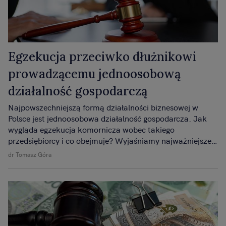
Egzekucja przeciwko dłużnikowi
prowadzącemu jednoosobową
działalność gospodarczą
Najpowszechniejszą formą działalności biznesowej w
Polsce jest jednoosobowa działalność gospodarcza. Jak
wygląda egzekucja komornicza wobec takiego
przedsiębiorcy i co obejmuje? Wyjaśniamy najważniejsze
kwestie.
dr Tomasz Góra