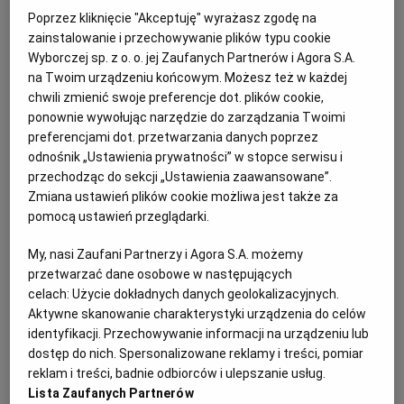
Krośnie
Poprzez kliknięcie "Akceptuję" wyrażasz zgodę na
zainstalowanie i przechowywanie plików typu cookie
Ogłoszenie premium
5 dni do końca
Wyborczej sp. z o. o. jej Zaufanych Partnerów i Agora S.A.
11.08.2026
RZESZÓW, Podkarpackie
na Twoim urządzeniu końcowym. Możesz też w każdej
chwili zmienić swoje preferencje dot. plików cookie,
Syndycy i Komornicy, Licytacje komornicze
ponownie wywołując narzędzie do zarządzania Twoimi
preferencjami dot. przetwarzania danych poprzez
Syndycy i Komornicy
(168)
odnośnik „Ustawienia prywatności” w stopce serwisu i
przechodząc do sekcji „Ustawienia zaawansowane”.
Zmiana ustawień plików cookie możliwa jest także za
Jeżeli przedsiębiorca przechowuje tam majątek,
pomocą ustawień przeglądarki.
dokumenty, narzędzia bądź urządzenia
My, nasi Zaufani Partnerzy i Agora S.A. możemy
podlegające zajęciu, komornik może
przetwarzać dane osobowe w następujących
przeprowadzić przeszukanie na takich samych
celach:
Użycie dokładnych danych geolokalizacyjnych.
zasadach jak w mieszkaniu – pod warunkiem, że
Aktywne skanowanie charakterystyki urządzenia do celów
identyfikacji. Przechowywanie informacji na urządzeniu lub
czynność ta jest niezbędna do skutecznej
dostęp do nich. Spersonalizowane reklamy i treści, pomiar
egzekucji.
reklam i treści, badnie odbiorców i ulepszanie usług.
Lista Zaufanych Partnerów