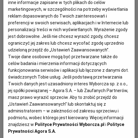
inne informacje zapisane w tych plikach do celów
marketingowych, w szczególności na potrzeby wyświetlania
reklam dopasowanych do Twoich zainteresowań i
preferencji w swoich serwisach, aplikacjach i w Internecie lub
personalizacji treści w nich wyświetlanych. Wyrażenie zgody
jest dobrowolne. Jeśli nie chcesz wyrazić zgody, chcesz
ograniczyć jej zakres lub chcesz wycofać zgodę uprzednio
udzieloną przejdź do „Ustawień Zaawansowanych”.
Twoje dane osobowe mogą być przetwarzane także do
celów badania i mierzenia informacji dotyczących
funkcjonowania serwisów i aplikacji lub łączone z danymi dot.
świadczonych Tobie usług. Jeśli podstawą przetwarzania
Twoich danych jest uzasadniony interes Wyborcza sp. z o.o.,
jej spółki powiązanej – Agora S.A. – lub Zaufanych Partnerów,
masz prawo wyrazić sprzeciw. Aby to zrobić przejdź do
Ogłoszenia z kategorii Syndycy i Komornicy
„Ustawień Zaawansowanych” lub skontaktuj się z
administratorem – w zależności od zakresu sprzeciwu i
podmiotu, wobec którego jest kierowany. Więcej informacji
Syndyk Masy Upadłości ogłasza przetarg na sprzedaż
znajdziesz w
Polityce Prywatności Wyborcza.pl
i
Polityce
prawa użytkowania wieczystego nieruchomości
Prywatności Agora S.A.
gruntowej położonej przy ulicy Mięsowicza 5 w