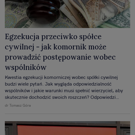
Egzekucja przeciwko spółce
cywilnej - jak komornik może
prowadzić postępowanie wobec
wspólników
Kwestia egzekucji komorniczej wobec spółki cywilnej
budzi wiele pytań. Jak wygląda odpowiedzialność
wspólników i jakie warunki musi spełnić wierzyciel, aby
skutecznie dochodzić swoich roszczeń? Odpowiedzi
znajdziesz w naszym artykule.
dr Tomasz Góra