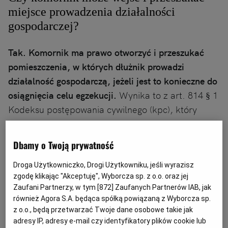
miejsce prowadzenia działalności
gospodarczej?
Tak. Komornik ma prawo otworzyć i przeszukać
pomieszczenia, w których dłużnik prowadzi
działalność gospodarczą, jeżeli jest to konieczne do
osiągnięcia celu egzekucji.
Wynika to z art. 814 § 1
Kodeksu postępowania cywilnego (kpc), który
stanowi o otwarciu
mieszkania oraz innych
pomieszczeń i schowków dłużnika
. Pojęcie "inne
Dbamy o Twoją prywatność
pomieszczenia" obejmuje także lokale firmowe,
biura, zakłady usługowe, magazyny czy inne
Droga Użytkowniczko, Drogi Użytkowniku, jeśli wyrazisz
zgodę klikając "Akceptuję", Wyborcza sp. z o.o. oraz jej
miejsca służące prowadzeniu przedsiębiorstwa.
Zaufani Partnerzy, w tym [
872
] Zaufanych Partnerów IAB, jak
również Agora S.A. będąca spółką powiązaną z Wyborcza sp.
z o.o., będą przetwarzać Twoje dane osobowe takie jak
adresy IP, adresy e-mail czy identyfikatory plików cookie lub