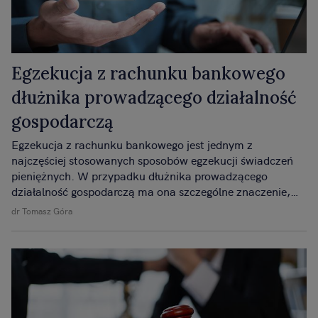
Egzekucja z rachunku bankowego
dłużnika prowadzącego działalność
gospodarczą
Egzekucja z rachunku bankowego jest jednym z
najczęściej stosowanych sposobów egzekucji świadczeń
pieniężnych. W przypadku dłużnika prowadzącego
działalność gospodarczą ma ona szczególne znaczenie,
ponieważ środki na rachunku firmowym często stanowią
dr Tomasz Góra
podstawowy element płynności finansowej
przedsiębiorstwa.