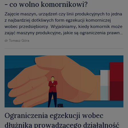
- co wolno komornikowi?
Zajęcie maszyn, urządzeń czy linii produkcyjnych to jedna
z najbardziej dotkliwych form egzekucji komorniczej
wobec przedsiębiorcy. Wyjaśniamy, kiedy komornik może
zająć maszyny produkcyjne, jakie są ograniczenia prawne
i jakie konsekwencje ma takie zajęcie dla firmy i
dr Tomasz Góra
wierzyciela.
Ograniczenia egzekucji wobec
dłużnika prowadzącego działalność