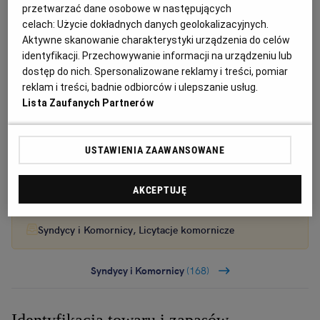
przetwarzać dane osobowe w następujących
celach:
Użycie dokładnych danych geolokalizacyjnych.
Aktywne skanowanie charakterystyki urządzenia do celów
identyfikacji. Przechowywanie informacji na urządzeniu lub
Ogłoszenia z kategorii Syndycy i Komornicy
dostęp do nich. Spersonalizowane reklamy i treści, pomiar
reklam i treści, badnie odbiorców i ulepszanie usług.
Lista Zaufanych Partnerów
Syndyk ogłasza przetarg na sprzedaż wierzytelności
osoby fizycznej
USTAWIENIA ZAAWANSOWANE
Ogłoszenie premium
24 dni do końca
AKCEPTUJĘ
01.09.2026
WARSZAWA, Mazowieckie
Syndycy i Komornicy, Licytacje komornicze
Syndycy i Komornicy
(168)