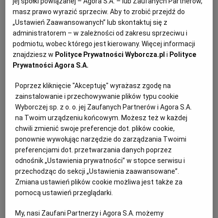
przechowywany w jego magazynie na podstawie
jej spółki powiązanej – Agora S.A. – lub Zaufanych Partnerów,
masz prawo wyrazić sprzeciw. Aby to zrobić przejdź do
umowy z osobą trzecią, na przykład w ramach
„Ustawień Zaawansowanych” lub skontaktuj się z
komisu albo umowy magazynowania. W praktyce
administratorem – w zależności od zakresu sprzeciwu i
właśnie ta kwestia jest jednym z najczęstszych
podmiotu, wobec którego jest kierowany. Więcej informacji
źródeł sporów na etapie zajęcia.
znajdziesz w
Polityce Prywatności Wyborcza.pl
i
Polityce
Prywatności Agora S.A.
Poprzez kliknięcie "Akceptuję" wyrażasz zgodę na
zainstalowanie i przechowywanie plików typu cookie
Wyborczej sp. z o. o. jej Zaufanych Partnerów i Agora S.A.
na Twoim urządzeniu końcowym. Możesz też w każdej
chwili zmienić swoje preferencje dot. plików cookie,
ponownie wywołując narzędzie do zarządzania Twoimi
preferencjami dot. przetwarzania danych poprzez
odnośnik „Ustawienia prywatności” w stopce serwisu i
przechodząc do sekcji „Ustawienia zaawansowane”.
Zmiana ustawień plików cookie możliwa jest także za
pomocą ustawień przeglądarki.
My, nasi Zaufani Partnerzy i Agora S.A. możemy