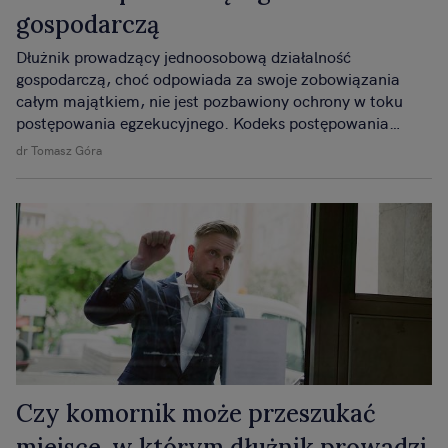
gospodarczą
Dłużnik prowadzący jednoosobową działalność
gospodarczą, choć odpowiada za swoje zobowiązania
całym majątkiem, nie jest pozbawiony ochrony w toku
postępowania egzekucyjnego. Kodeks postępowania
cywilnego przewiduje katalog składników majątku, które
dr Tomasz Góra
nie podlegają zajęciu, ponieważ są niezbędne do
egzystencji dłużnika oraz zapewnienia minimalnych
warunków prowadzenia przez niego działalności
zawodowej.
Czy komornik może przeszukać
miejsce, w którym dłużnik prowadzi