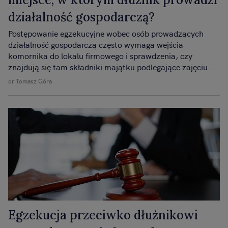
działalność gospodarczą?
Postępowanie egzekucyjne wobec osób prowadzących
działalność gospodarczą często wymaga wejścia
komornika do lokalu firmowego i sprawdzenia, czy
znajdują się tam składniki majątku podlegające zajęciu.
Przepisy Kodeksu postępowania cywilnego w sposób
dr Tomasz Góra
szczegółowy regulują możliwość dokonania takich
czynności, ich zakres oraz warunki, jakie muszą być
spełnione.
Egzekucja przeciwko dłużnikowi