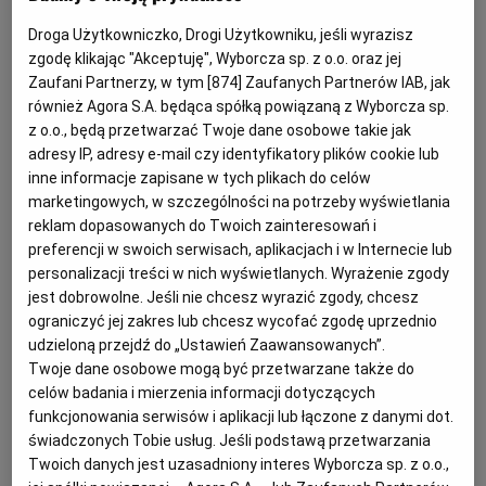
przeciwieństwie do maszyn czy praw
Droga Użytkowniczko, Drogi Użytkowniku, jeśli wyrazisz
niematerialnych – jest relatywnie łatwy do zbycia.
zgodę klikając "Akceptuję", Wyborcza sp. z o.o. oraz jej
Z tego względu egzekucja z zapasów
Zaufani Partnerzy, w tym [
874
] Zaufanych Partnerów IAB, jak
również Agora S.A. będąca spółką powiązaną z Wyborcza sp.
magazynowych bywa postrzegana jako skuteczna,
z o.o., będą przetwarzać Twoje dane osobowe takie jak
choć w praktyce rodzi liczne problemy.
adresy IP, adresy e-mail czy identyfikatory plików cookie lub
inne informacje zapisane w tych plikach do celów
marketingowych, w szczególności na potrzeby wyświetlania
Charakter prawny towaru handlowego w
reklam dopasowanych do Twoich zainteresowań i
postępowaniu egzekucyjnym
preferencji w swoich serwisach, aplikacjach i w Internecie lub
personalizacji treści w nich wyświetlanych. Wyrażenie zgody
jest dobrowolne. Jeśli nie chcesz wyrazić zgody, chcesz
Towar handlowy i zapasy magazynowe są
ograniczyć jej zakres lub chcesz wycofać zgodę uprzednio
traktowane jako ruchomości, a więc podlegają
udzieloną przejdź do „Ustawień Zaawansowanych”.
egzekucji na zasadach przewidzianych dla egzekucji
Twoje dane osobowe mogą być przetwarzane także do
celów badania i mierzenia informacji dotyczących
z ruchomości.
Kluczowe znaczenie ma przy tym
funkcjonowania serwisów i aplikacji lub łączone z danymi dot.
ustalenie, czy dany towar rzeczywiście stanowi
świadczonych Tobie usług. Jeśli podstawą przetwarzania
własność dłużnika, czy też jest jedynie
Twoich danych jest uzasadniony interes Wyborcza sp. z o.o.,