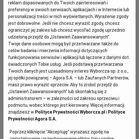
reklam dopasowanych do Twoich zainteresowań i
preferencji w swoich serwisach, aplikacjach i w Internecie lub
W praktyce egzekucyjnej licytacja ruchomości
personalizacji treści w nich wyświetlanych. Wyrażenie zgody
przedsiębiorcy rzadko jest czynnością prostą,
jest dobrowolne. Jeśli nie chcesz wyrazić zgody, chcesz
ponieważ dotyczy często składników majątku o
ograniczyć jej zakres lub chcesz wycofać zgodę uprzednio
specjalistycznym charakterze, zmiennej wartości
udzieloną przejdź do „Ustawień Zaawansowanych”.
Twoje dane osobowe mogą być przetwarzane także do
rynkowej i istotnym znaczeniu dla prowadzonej
celów badania i mierzenia informacji dotyczących
działalności.
funkcjonowania serwisów i aplikacji lub łączone z danymi dot.
świadczonych Tobie usług. Jeśli podstawą przetwarzania
Twoich danych jest uzasadniony interes Wyborcza sp. z o.o.,
Wycena zajętych przez komornika
jej spółki powiązanej – Agora S.A. – lub Zaufanych Partnerów,
ruchomości
masz prawo wyrazić sprzeciw. Aby to zrobić przejdź do
„Ustawień Zaawansowanych” lub skontaktuj się z
administratorem – w zależności od zakresu sprzeciwu i
Podstawą licytacji jest prawidłowe ustalenie
podmiotu, wobec którego jest kierowany. Więcej informacji
wartości zajętych ruchomości. W pierwszej
znajdziesz w
Polityce Prywatności Wyborcza.pl
i
Polityce
kolejności wyceny dokonuje komornik, opierając
Prywatności Agora S.A.
się na własnej ocenie, doświadczeniu oraz
Poprzez kliknięcie "Akceptuję" wyrażasz zgodę na
informacjach uzyskanych od dłużnika lub
zainstalowanie i przechowywanie plików typu cookie