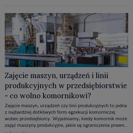
Zajęcie maszyn, urządzeń i linii
produkcyjnych w przedsiębiorstwie
- co wolno komornikowi?
Zajęcie maszyn, urządzeń czy linii produkcyjnych to jedna
z najbardziej dotkliwych form egzekucji komorniczej
wobec przedsiębiorcy. Wyjaśniamy, kiedy komornik może
zająć maszyny produkcyjne, jakie są ograniczenia prawne
i jakie konsekwencje ma takie zajęcie dla firmy i
dr Tomasz Góra