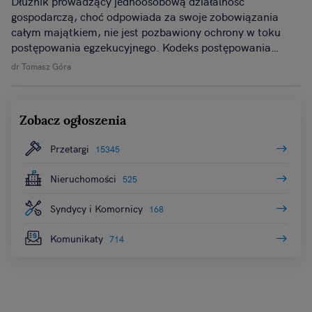
Dłużnik prowadzący jednoosobową działalność
gospodarczą, choć odpowiada za swoje zobowiązania
całym majątkiem, nie jest pozbawiony ochrony w toku
postępowania egzekucyjnego. Kodeks postępowania
cywilnego przewiduje katalog składników majątku, które
dr Tomasz Góra
nie podlegają zajęciu, ponieważ są niezbędne do
egzystencji dłużnika oraz zapewnienia minimalnych
warunków prowadzenia przez niego działalności
Zobacz ogłoszenia
zawodowej.
Przetargi
15345
Nieruchomości
525
Syndycy i Komornicy
168
Komunikaty
714