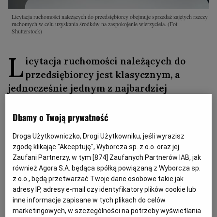
Licytacja ruchomości należących do przedsiębiorcy obejmuje sprzedaż zajętych rzeczy
ruchomych w celu uzyskania środków na zaspokojenie wierzyciela.
(Fot.
Shutterstock)
L
icytacja ruchomości należących do
przedsiębiorcy jest klasycznym, a
jednocześnie jednym z najbardziej
widocznych etapów egzekucji z majątku
firmy. Obejmuje ona sprzedaż zajętych
Dbamy o Twoją prywatność
rzeczy ruchomych w celu uzyskania
Droga Użytkowniczko, Drogi Użytkowniku, jeśli wyrazisz
środków na zaspokojenie wierzyciela, przy
zgodę klikając "Akceptuję", Wyborcza sp. z o.o. oraz jej
czym sposób jej przeprowadzenia,
Zaufani Partnerzy, w tym [
874
] Zaufanych Partnerów IAB, jak
ustalenie ceny, obowiązek złożenia rękojmi
również Agora S.A. będąca spółką powiązaną z Wyborcza sp.
z o.o., będą przetwarzać Twoje dane osobowe takie jak
mają istotne znaczenie zarówno dla
adresy IP, adresy e-mail czy identyfikatory plików cookie lub
wierzyciela, dłużnika, jak i potencjalnych
inne informacje zapisane w tych plikach do celów
nabywców.
marketingowych, w szczególności na potrzeby wyświetlania