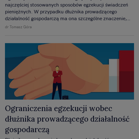
najczęściej stosowanych sposobów egzekucji świadczeń
pieniężnych. W przypadku dłużnika prowadzącego
działalność gospodarczą ma ona szczególne znaczenie,
ponieważ środki na rachunku firmowym często stanowią
dr Tomasz Góra
podstawowy element płynności finansowej
przedsiębiorstwa.
Ograniczenia egzekucji wobec
dłużnika prowadzącego działalność
gospodarczą