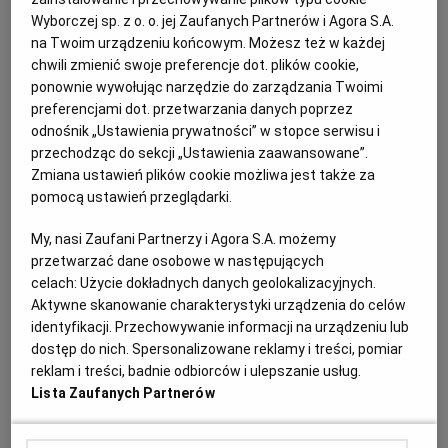
wierzyciela. W przypadku ruchomości typowych,
Wyborczej sp. z o. o. jej Zaufanych Partnerów i Agora S.A.
powszechnie występujących w obrocie, taka
na Twoim urządzeniu końcowym. Możesz też w każdej
chwili zmienić swoje preferencje dot. plików cookie,
wycena bywa wystarczająca. Jeżeli jednak
ponownie wywołując narzędzie do zarządzania Twoimi
przedmiotem egzekucji są maszyny, urządzenia
preferencjami dot. przetwarzania danych poprzez
specjalistyczne, linie technologiczne albo towary o
odnośnik „Ustawienia prywatności” w stopce serwisu i
przechodząc do sekcji „Ustawienia zaawansowane”.
nietypowych parametrach, konieczne może okazać
Zmiana ustawień plików cookie możliwa jest także za
się powołanie biegłego. Ponadto niezależnie od
pomocą ustawień przeglądarki.
rodzaju i kategorii ruchomości,
jeżeli wartość
zajętej ruchomości według oceny komornika
My, nasi Zaufani Partnerzy i Agora S.A. możemy
przetwarzać dane osobowe w następujących
przekracza dwadzieścia pięć tysięcy złotych,
celach:
Użycie dokładnych danych geolokalizacyjnych.
komornik jest zobowiązany do powołania biegłego
Aktywne skanowanie charakterystyki urządzenia do celów
w celu oszacowania wartości.
identyfikacji. Przechowywanie informacji na urządzeniu lub
dostęp do nich. Spersonalizowane reklamy i treści, pomiar
reklam i treści, badnie odbiorców i ulepszanie usług.
Lista Zaufanych Partnerów