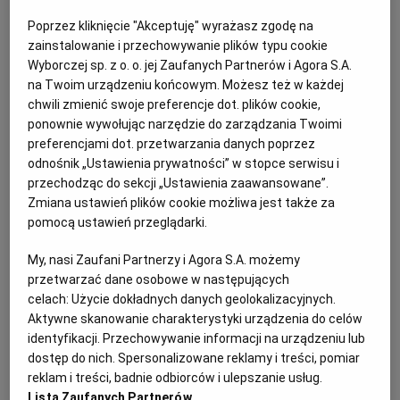
Poprzez kliknięcie "Akceptuję" wyrażasz zgodę na
Odpowiedź:
zainstalowanie i przechowywanie plików typu cookie
Wyborczej sp. z o. o. jej Zaufanych Partnerów i Agora S.A.
W przypadku gdy zamawiający skorzysta w
na Twoim urządzeniu końcowym. Możesz też w każdej
chwili zmienić swoje preferencje dot. plików cookie,
postępowaniach od 18 października 2018 r. z
ponownie wywołując narzędzie do zarządzania Twoimi
możliwości udzielenia zamówienia na usługi
preferencjami dot. przetwarzania danych poprzez
społeczne na podstawie art. 138o
ustawy Pzp
, nie
odnośnik „Ustawienia prywatności” w stopce serwisu i
będzie miał, jak się wydaje, obowiązku
przechodząc do sekcji „Ustawienia zaawansowane”.
Zmiana ustawień plików cookie możliwa jest także za
prowadzenia takiego postępowania wyłącznie
pomocą ustawień przeglądarki.
drogą elektroniczną.
My, nasi Zaufani Partnerzy i Agora S.A. możemy
przetwarzać dane osobowe w następujących
celach:
Użycie dokładnych danych geolokalizacyjnych.
Aktywne skanowanie charakterystyki urządzenia do celów
identyfikacji. Przechowywanie informacji na urządzeniu lub
dostęp do nich. Spersonalizowane reklamy i treści, pomiar
reklam i treści, badnie odbiorców i ulepszanie usług.
Lista Zaufanych Partnerów