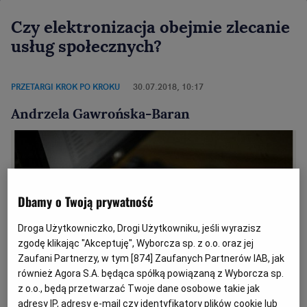
Czy elektronizacja obejmie zlecanie
usług społecznych?
PRZETARGI KROK PO KROKU
30.07.2018, 10:17
Andrzela Gawrońska-Baran
Dbamy o Twoją prywatność
Droga Użytkowniczko, Drogi Użytkowniku, jeśli wyrazisz
zgodę klikając "Akceptuję", Wyborcza sp. z o.o. oraz jej
Zaufani Partnerzy, w tym [
874
] Zaufanych Partnerów IAB, jak
również Agora S.A. będąca spółką powiązaną z Wyborcza sp.
z o.o., będą przetwarzać Twoje dane osobowe takie jak
adresy IP, adresy e-mail czy identyfikatory plików cookie lub