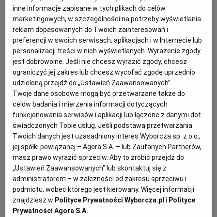
inne informacje zapisane w tych plikach do celów
Czy elektronizacja obejmie zlecanie usług społecznych?
(Agencja Wyborcza.pl)
marketingowych, w szczególności na potrzeby wyświetlania
reklam dopasowanych do Twoich zainteresowań i
D
preferencji w swoich serwisach, aplikacjach i w Internecie lub
owiedź się, jak zmienią się przepisy
personalizacji treści w nich wyświetlanych. Wyrażenie zgody
prawa dotyczące postępowań
jest dobrowolne. Jeśli nie chcesz wyrazić zgody, chcesz
prowadzonych drogą elektroniczną. Czy
ograniczyć jej zakres lub chcesz wycofać zgodę uprzednio
udzieloną przejdź do „Ustawień Zaawansowanych”.
zmiany wpłyną na usługi społeczne? Oto
Twoje dane osobowe mogą być przetwarzane także do
odpowiedź specjalisty z zakresu Pzp.
celów badania i mierzenia informacji dotyczących
funkcjonowania serwisów i aplikacji lub łączone z danymi dot.
Pytanie:
świadczonych Tobie usług. Jeśli podstawą przetwarzania
Twoich danych jest uzasadniony interes Wyborcza sp. z o.o.,
jej spółki powiązanej – Agora S.A. – lub Zaufanych Partnerów,
Od 18 października 2018 r.
zamawiający
będzie
masz prawo wyrazić sprzeciw. Aby to zrobić przejdź do
miał obowiązek prowadzenia postępowania drogą
„Ustawień Zaawansowanych” lub skontaktuj się z
elektroniczną. Czy dotyczy to także postępowań
administratorem – w zależności od zakresu sprzeciwu i
podmiotu, wobec którego jest kierowany. Więcej informacji
na usługi społeczne prowadzone na podstawie art.
znajdziesz w
Polityce Prywatności Wyborcza.pl
i
Polityce
138o ustawy Pzp ?
Prywatności Agora S.A.