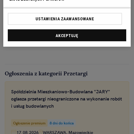
USTAWIENIA ZAAWANSOWANE
AKCEPTUJĘ
Ogłoszenia z kategorii Przetargi
Spółdzielnia Mieszkaniowo-Budowlana "JARY"
ogłasza przetargi nieograniczone na wykonanie robót
i usług budowlanych
Ogłoszenie premium
8 dni do końca
17.08.2026
WARSZAWA, Mazowieckie