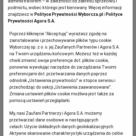
końcówki plastikowe, inni metalowe. Co
administratorem – w zależności od zakresu sprzeciwu i
podmiotu, wobec którego jest kierowany. Więcej informacji
powinniśmy teraz zrobić? Czy w przyszłości
znajdziesz w
Polityce Prywatności Wyborcza.pl
i
Polityce
najlepiej będzie zmieniać istniejący załącznik do
Prywatności Agora S.A.
siwz w przypadku modyfikacji czy raczej
Poprzez kliknięcie "Akceptuję" wyrażasz zgodę na
publikować nowy załącznik pod zmianami siwz ?
zainstalowanie i przechowywanie plików typu cookie
Wyborczej sp. z o. o. jej Zaufanych Partnerów i Agora S.A.
na Twoim urządzeniu końcowym. Możesz też w każdej
Przetargi z całej Polski
chwili zmienić swoje preferencje dot. plików cookie,
ponownie wywołując narzędzie do zarządzania Twoimi
preferencjami dot. przetwarzania danych poprzez
Odpowiedź:
odnośnik „Ustawienia prywatności” w stopce serwisu i
przechodząc do sekcji „Ustawienia zaawansowane”.
Zmiana ustawień plików cookie możliwa jest także za
pomocą ustawień przeglądarki.
My, nasi Zaufani Partnerzy i Agora S.A. możemy
przetwarzać dane osobowe w następujących
celach:
Użycie dokładnych danych geolokalizacyjnych.
Aktywne skanowanie charakterystyki urządzenia do celów