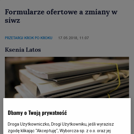
Formularze ofertowe a zmiany w
siwz
PRZETARGI KROK PO KROKU
17.05.2018, 11:07
Ksenia Latos
Dbamy o Twoją prywatność
Droga Użytkowniczko, Drogi Użytkowniku, jeśli wyrazisz
zgodę klikając "Akceptuję", Wyborcza sp. z o.o. oraz jej