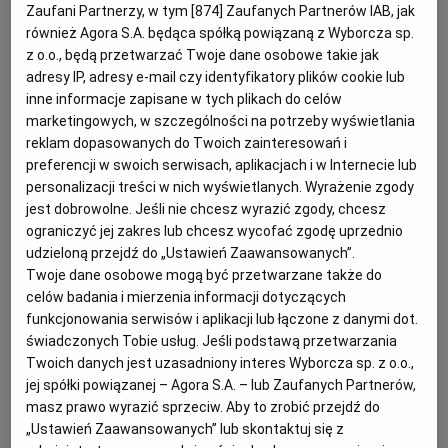
Zaufani Partnerzy, w tym [
874
] Zaufanych Partnerów IAB, jak
również Agora S.A. będąca spółką powiązaną z Wyborcza sp.
Formularze ofertowe a zmiany w siwz
(Agencja Wyborcza.pl)
z o.o., będą przetwarzać Twoje dane osobowe takie jak
adresy IP, adresy e-mail czy identyfikatory plików cookie lub
J
ak prawidłowo przygotować formularz
inne informacje zapisane w tych plikach do celów
ofertowy? Co zrobić, gdy wykonawcy
marketingowych, w szczególności na potrzeby wyświetlania
reklam dopasowanych do Twoich zainteresowań i
sporządzili oferty przed zmianami
preferencji w swoich serwisach, aplikacjach i w Internecie lub
dokonanymi w siwz? Specjalista z zakresu
personalizacji treści w nich wyświetlanych. Wyrażenie zgody
Pzp odpowiada.
jest dobrowolne. Jeśli nie chcesz wyrazić zgody, chcesz
ograniczyć jej zakres lub chcesz wycofać zgodę uprzednio
udzieloną przejdź do „Ustawień Zaawansowanych”.
Pytanie:
Twoje dane osobowe mogą być przetwarzane także do
celów badania i mierzenia informacji dotyczących
Zamawiający w odpowiedziach na pytania do
siwz
funkcjonowania serwisów i aplikacji lub łączone z danymi dot.
określił wymóg co do długopisów ,,wymaga
świadczonych Tobie usług. Jeśli podstawą przetwarzania
Twoich danych jest uzasadniony interes Wyborcza sp. z o.o.,
końcówek plastikowych", jednak w formularzu
jej spółki powiązanej – Agora S.A. – lub Zaufanych Partnerów,
ofertowym pozostał zapis ,,końcówki metalowe".
masz prawo wyrazić sprzeciw. Aby to zrobić przejdź do
W rezultacie jedni wykonawcy zaoferowali
„Ustawień Zaawansowanych” lub skontaktuj się z