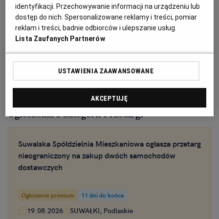
identyfikacji. Przechowywanie informacji na urządzeniu lub
dostęp do nich. Spersonalizowane reklamy i treści, pomiar
reklam i treści, badnie odbiorców i ulepszanie usług.
Lista Zaufanych Partnerów
USTAWIENIA ZAAWANSOWANE
AKCEPTUJĘ
Ogłoszenia z kategorii Przetargi
Suwalska Spółdzielnia Mieszkaniowa ogłasza przetarg
nieograniczony na zakup dwóch samochodów
dostawczych
Ogłoszenie premium
11 dni do końca
19.08.2026
SUWAŁKI, Podlaskie