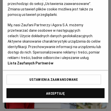
przechodząc do sekcji „Ustawienia zaawansowane”.
Zmiana ustawień plików cookie możliwa jest także za
Firma w sieci. Jak ją pokazywać, jak
pomocą ustawień przeglądarki.
promować? [PORADNIK]
My, nasi Zaufani Partnerzy i Agora S.A. możemy
firma
przetwarzać dane osobowe w następujących
02 stycznia 2022 | 08:00
celach:
Użycie dokładnych danych geolokalizacyjnych.
Aktywne skanowanie charakterystyki urządzenia do celów
identyfikacji. Przechowywanie informacji na urządzeniu lub
dostęp do nich. Spersonalizowane reklamy i treści, pomiar
reklam i treści, badnie odbiorców i ulepszanie usług.
Lista Zaufanych Partnerów
USTAWIENIA ZAAWANSOWANE
AKCEPTUJĘ