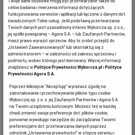
Twoje dane osobowe mogą być przetwarzane także do
celów badania i mierzenia informacji dotyczących
funkcjonowania serwisów i aplikacji lub łączone z danymi dot.
świadczonych Tobie usług. Jeśli podstawą przetwarzania
Twoich danych jest uzasadniony interes Wyborcza sp. z o.o.,
jej spółki powiązanej – Agora S.A. – lub Zaufanych Partnerów,
masz prawo wyrazić sprzeciw. Aby to zrobić przejdź do
Sortuj wg daty: od najnowszej
„Ustawień Zaawansowanych” lub skontaktuj się z
administratorem – w zależności od zakresu sprzeciwu i
podmiotu, wobec którego jest kierowany. Więcej informacji
Lista artykułów
znajdziesz w
Polityce Prywatności Wyborcza.pl
i
Polityce
Prywatności Agora S.A.
Poprzez kliknięcie "Akceptuję" wyrażasz zgodę na
zainstalowanie i przechowywanie plików typu cookie
Wyborczej sp. z o. o. jej Zaufanych Partnerów i Agora S.A.
na Twoim urządzeniu końcowym. Możesz też w każdej
chwili zmienić swoje preferencje dot. plików cookie,
ponownie wywołując narzędzie do zarządzania Twoimi
preferencjami dot. przetwarzania danych poprzez
odnośnik „Ustawienia prywatności” w stopce serwisu i