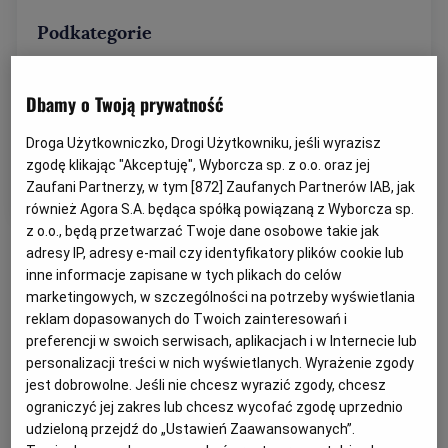
Podkategorie
Przetargi krok po kroku
Dbamy o Twoją prywatność
Jak założyć firmę
Droga Użytkowniczko, Drogi Użytkowniku, jeśli wyrazisz
zgodę klikając "Akceptuję", Wyborcza sp. z o.o. oraz jej
Poradniki
Zaufani Partnerzy, w tym [
872
] Zaufanych Partnerów IAB, jak
również Agora S.A. będąca spółką powiązaną z Wyborcza sp.
z o.o., będą przetwarzać Twoje dane osobowe takie jak
adresy IP, adresy e-mail czy identyfikatory plików cookie lub
inne informacje zapisane w tych plikach do celów
marketingowych, w szczególności na potrzeby wyświetlania
reklam dopasowanych do Twoich zainteresowań i
preferencji w swoich serwisach, aplikacjach i w Internecie lub
personalizacji treści w nich wyświetlanych. Wyrażenie zgody
jest dobrowolne. Jeśli nie chcesz wyrazić zgody, chcesz
ograniczyć jej zakres lub chcesz wycofać zgodę uprzednio
udzieloną przejdź do „Ustawień Zaawansowanych”.