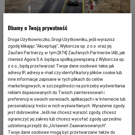
Wezwanie wykonawców do przedstawienia dokumentów przetargowych
(Agencja
Wyborcza.pl)
Dbamy o Twoją prywatność
Z
Droga Użytkowniczko, Drogi Użytkowniku, jeśli wyrazisz
amawiający ma prawo do wezwania
zgodę klikając "Akceptuję", Wyborcza sp. z o.o. oraz jej
wykonawców do złożenia wszystkich
Zaufani Partnerzy, w tym [
874
] Zaufanych Partnerów IAB, jak
dokumentów i oświadczeń
również Agora S.A. będąca spółką powiązaną z Wyborcza sp.
z o.o., będą przetwarzać Twoje dane osobowe takie jak
potwierdzających, że nie podlegają oni
adresy IP, adresy e-mail czy identyfikatory plików cookie lub
wykluczeniu z przetargu.
inne informacje zapisane w tych plikach do celów
marketingowych, w szczególności na potrzeby wyświetlania
Jeżeli jest to niezbędne do zapewnienia
reklam dopasowanych do Twoich zainteresowań i
odpowiedniego przebiegu postępowania o
preferencji w swoich serwisach, aplikacjach i w Internecie lub
personalizacji treści w nich wyświetlanych. Wyrażenie zgody
udzielenie zamówienia publicznego,
zamawiający
jest dobrowolne. Jeśli nie chcesz wyrazić zgody, chcesz
może na każdym etapie postępowania wezwać
ograniczyć jej zakres lub chcesz wycofać zgodę uprzednio
wykonawców do złożenia wszystkich lub
udzieloną przejdź do „Ustawień Zaawansowanych”.
niektórych oświadczeń lub dokumentów
Twoje dane osobowe mogą być przetwarzane także do