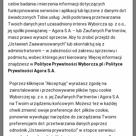
celów badania i mierzenia informacji dotyczących
potwierdzających, że nie podlegają wykluczeniu,
funkcjonowania serwisów i aplikacji lub łączone z danymi dot.
spełniają warunki udziału w postępowaniu lub
świadczonych Tobie usług. Jeśli podstawą przetwarzania
kryteria selekcji, a jeżeli zachodzą uzasadnione
Twoich danych jest uzasadniony interes Wyborcza sp. z o.o.,
jej spółki powiązanej – Agora S.A. – lub Zaufanych Partnerów,
podstawy do uznania, że złożone uprzednio
masz prawo wyrazić sprzeciw. Aby to zrobić przejdź do
oświadczenia lub dokumenty nie są już aktualne,
„Ustawień Zaawansowanych” lub skontaktuj się z
do złożenia aktualnych oświadczeń lub
administratorem – w zależności od zakresu sprzeciwu i
dokumentów.
podmiotu, wobec którego jest kierowany. Więcej informacji
znajdziesz w
Polityce Prywatności Wyborcza.pl
i
Polityce
Prywatności Agora S.A.
Poprzez kliknięcie "Akceptuję" wyrażasz zgodę na
zainstalowanie i przechowywanie plików typu cookie
Wyborczej sp. z o. o. jej Zaufanych Partnerów i Agora S.A.
na Twoim urządzeniu końcowym. Możesz też w każdej
chwili zmienić swoje preferencje dot. plików cookie,
ponownie wywołując narzędzie do zarządzania Twoimi
preferencjami dot. przetwarzania danych poprzez
odnośnik „Ustawienia prywatności” w stopce serwisu i