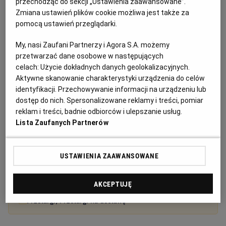
przechodząc do sekcji „Ustawienia zaawansowane”.
Zmiana ustawień plików cookie możliwa jest także za
pomocą ustawień przeglądarki.
My, nasi Zaufani Partnerzy i Agora S.A. możemy
przetwarzać dane osobowe w następujących
celach:
Użycie dokładnych danych geolokalizacyjnych.
Aktywne skanowanie charakterystyki urządzenia do celów
Ogłoszenia z kategorii Przetargi
identyfikacji. Przechowywanie informacji na urządzeniu lub
dostęp do nich. Spersonalizowane reklamy i treści, pomiar
reklam i treści, badnie odbiorców i ulepszanie usług.
Spółdzielnia Mieszkaniowa WOLA Administracja
Lista Zaufanych Partnerów
Osiedla Bemowo IV ogłasza przetarg na wymianę
dźwigów
USTAWIENIA ZAAWANSOWANE
Ogłoszenie premium
13 dni do końca
AKCEPTUJĘ
24.08.2026
WARSZAWA, Mazowieckie
Przetargi, Przetargi na dostawę