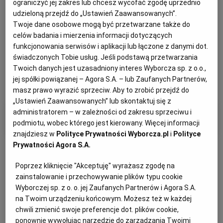
ograniczyć jej zakres lub chcesz wycofać zgodę uprzednio
udzieloną przejdź do „Ustawień Zaawansowanych”.
Twoje dane osobowe mogą być przetwarzane także do
celów badania i mierzenia informacji dotyczących
funkcjonowania serwisów i aplikacji lub łączone z danymi dot.
świadczonych Tobie usług. Jeśli podstawą przetwarzania
Twoich danych jest uzasadniony interes Wyborcza sp. z o.o.,
jej spółki powiązanej – Agora S.A. – lub Zaufanych Partnerów,
masz prawo wyrazić sprzeciw. Aby to zrobić przejdź do
„Ustawień Zaawansowanych” lub skontaktuj się z
administratorem – w zależności od zakresu sprzeciwu i
Filtry i kategorie
podmiotu, wobec którego jest kierowany. Więcej informacji
znajdziesz w
Polityce Prywatności Wyborcza.pl
i
Polityce
Prywatności Agora S.A.
Poprzez kliknięcie "Akceptuję" wyrażasz zgodę na
zainstalowanie i przechowywanie plików typu cookie
Wyborczej sp. z o. o. jej Zaufanych Partnerów i Agora S.A.
Otrzymuj wiadomości z najnowszymi ogłoszeniami
spełniającymi wybrane przez Ciebie kryteria.
na Twoim urządzeniu końcowym. Możesz też w każdej
chwili zmienić swoje preferencje dot. plików cookie,
ponownie wywołując narzędzie do zarządzania Twoimi
Ustaw alert