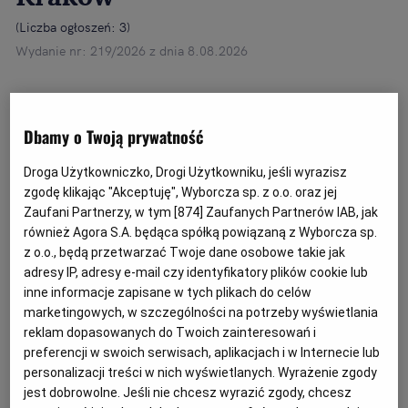
(
Liczba ogłoszeń: 3
)
Wydanie nr: 219/2026 z dnia 8.08.2026
Wszystkie kategorie
Syndycy i Komornicy
Dbamy o Twoją prywatność
Ogłoszenia syndyka o sprzedaży nieruchomości
Droga Użytkowniczko, Drogi Użytkowniku, jeśli wyrazisz
w Krakowie
zgodę klikając "Akceptuję", Wyborcza sp. z o.o. oraz jej
Wpisujesz w wyszukiwarkę hasła takie jak „syndyk
Zaufani Partnerzy, w tym [
874
] Zaufanych Partnerów IAB, jak
Kraków”, „komornik Kraków”, „ogłoszenia syndyków i
również Agora S.A. będąca spółką powiązaną z Wyborcza sp.
Rozwiń dalej...
komorników w Krakowie”? Koniecznie dodaj serwis
z o.o., będą przetwarzać Twoje dane osobowe takie jak
komunikaty.pl do ulubionych stron w internecie!
adresy IP, adresy e-mail czy identyfikatory plików cookie lub
inne informacje zapisane w tych plikach do celów
marketingowych, w szczególności na potrzeby wyświetlania
reklam dopasowanych do Twoich zainteresowań i
preferencji w swoich serwisach, aplikacjach i w Internecie lub
personalizacji treści w nich wyświetlanych. Wyrażenie zgody
jest dobrowolne. Jeśli nie chcesz wyrazić zgody, chcesz