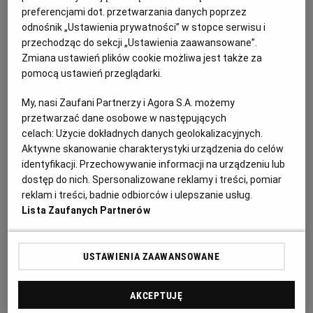
preferencjami dot. przetwarzania danych poprzez
odnośnik „Ustawienia prywatności” w stopce serwisu i
przechodząc do sekcji „Ustawienia zaawansowane”.
Kat: Syndycy i Komornicy
Miejscowość: Kraków
Zmiana ustawień plików cookie możliwa jest także za
pomocą ustawień przeglądarki.
Sortuj wg daty: od najnowszej
My, nasi Zaufani Partnerzy i Agora S.A. możemy
przetwarzać dane osobowe w następujących
celach:
Użycie dokładnych danych geolokalizacyjnych.
Ogłoszenia medium
Aktywne skanowanie charakterystyki urządzenia do celów
identyfikacji. Przechowywanie informacji na urządzeniu lub
dostęp do nich. Spersonalizowane reklamy i treści, pomiar
Syndyk masy upadłości ogłasza pisemny konkurs
reklam i treści, badnie odbiorców i ulepszanie usług.
ofert na sprzedaż prawa własności
Lista Zaufanych Partnerów
nieruchomości wchodzącego w skład masy
upadłości
USTAWIENIA ZAAWANSOWANE
Ogłoszenie medium
Syndycy i Komornicy
Licytacje komornicze
AKCEPTUJĘ
Ogłoszenie aktualne od
2026-07-21
do
2026-08-17